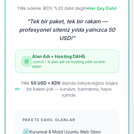
Yıllık ödeme (KDV %20 dahil değil)
Her Şey Dahil
"Tek bir paket, tek bir rakam —
profesyonel siteniz yılda yalnızca 50
USD!"
Alan Adı + Hosting DAHİL
.com.tr / .tr alan adı ve hosting yıllık ücrete
dahil!
Yıllık
50 USD + KDV
dışında ödeyeceğiniz başka
bir kalem yok — kurulum, barındırma, hepsi
içeride.
PAKETE DAHIL OLANLAR
Kurumsal & Mobil Uyumlu Web Sitesi