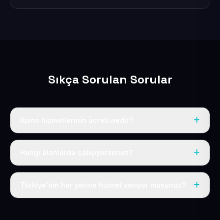
Sıkça Sorulan Sorular
Ajans hizmetlerinin ücreti nedir?
Hazır paketlerimiz yıllık 50 USD + KDV'dir; daha
kapsamlı, özel projeler için iletişim sayfamızdan size
Hangi alanlarda çalışıyorsunuz?
özel teklif çıkarıyoruz.
Web tasarım, kurumsal site, e-ticaret, sektörel hazır
paketler, SEO ve hosting hizmetlerinin tamamını
Türkiye'nin her yerine hizmet veriyor musunuz?
veriyoruz.
Evet; 81 ilin tamamına online olarak ulaşıyor,
hizmetlerimizi uzaktan eksiksiz sunuyoruz.