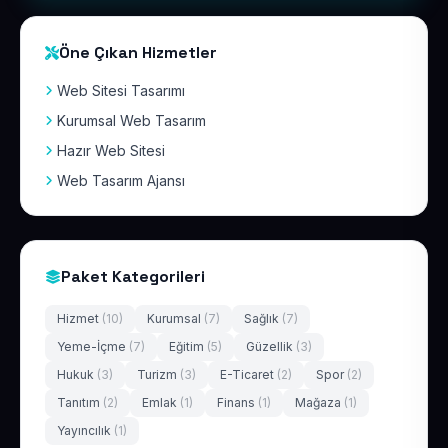
Öne Çıkan Hizmetler
Web Sitesi Tasarımı
Kurumsal Web Tasarım
Hazır Web Sitesi
Web Tasarım Ajansı
Paket Kategorileri
Hizmet
(10)
Kurumsal
(7)
Sağlık
(7)
Yeme-İçme
(7)
Eğitim
(5)
Güzellik
(3)
Hukuk
(3)
Turizm
(3)
E-Ticaret
(2)
Spor
(2)
Tanıtım
(2)
Emlak
(1)
Finans
(1)
Mağaza
(1)
Yayıncılık
(1)