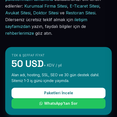
edilenler:
Kurumsal Firma Sitesi
,
E-Ticaret Sitesi
,
Avukat Sitesi
,
Doktor Sitesi
ve
Restoran Sitesi
.
Dilerseniz ücretsiz teklif almak için
iletişim
sayfamızdan
yazın, faydalı bilgiler için de
rehberlerimize
göz atın.
TEK & ŞEFFAF FIYAT
50 USD
+ KDV / yıl
Alan adı, hosting, SSL, SEO ve 30 gün destek dahil.
Siteniz 1-3 iş günü içinde yayında.
Paketleri İncele
WhatsApp'tan Sor