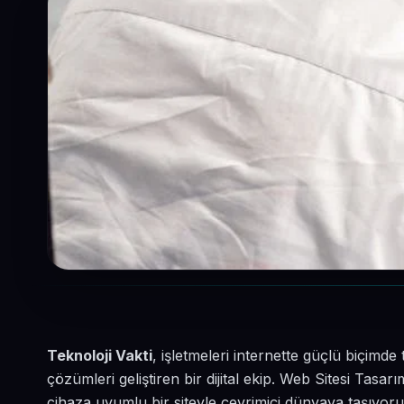
Teknoloji Vakti
, işletmeleri internette güçlü biçimd
çözümleri geliştiren bir dijital ekip. Web Sitesi Tasa
cihaza uyumlu bir siteyle çevrimiçi dünyaya taşıyoru