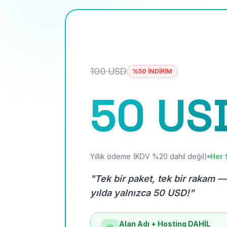
100 USD
%50 İNDİRİM
50 US
Yıllık ödeme (KDV %20 dahil değil)
Her 
"Tek bir paket, tek bir rakam —
yılda yalnızca 50 USD!"
Alan Adı + Hosting DAHİL