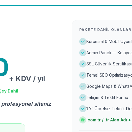
PAKETE DAHIL OLANLAR
Kurumsal & Mobil Uyuml
Admin Paneli — Kolayca
D
SSL Güvenlik Sertifikası
Temel SEO Optimizasyo
+ KDV / yıl
Google Maps & WhatsA
Şey Dahil
İletişim & Teklif Formu
 profesyonel siteniz
1 Yıl Ücretsiz Teknik D
.com.tr / .tr Alan Adı