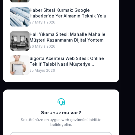
Haber Sitesi Kurmak: Google
Haberler'de Yer Almanın Teknik Yolu
27 Mayıs 2026
Halı Yıkama Sitesi: Mahalle Mahalle
Müşteri Kazanmanın Dijital Yöntemi
26 Mayıs 2026
Sigorta Acentesi Web Sitesi: Online
Teklif Talebi Nasıl Müşteriye
Dönüşür?
25 Mayıs 2026
Sorunuz mu var?
Sektörünüze en uygun web çözümünü birlikte
belirleyelim.