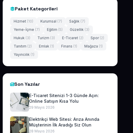
Paket Kategorileri
Hizmet
(10)
Kurumsal
(7)
Sağlık
(7)
Yeme-İçme
(7)
Eğitim
(5)
Güzellik
(3)
Hukuk
(3)
Turizm
(3)
E-Ticaret
(2)
Spor
(2)
Tanıtım
(2)
Emlak
(1)
Finans
(1)
Mağaza
(1)
Yayıncılık
(1)
Son Yazılar
E-Ticaret Sitenizi 1-3 Günde Açın:
Online Satışın Kısa Yolu
29 Mayıs 2026
Elektrikçi Web Sitesi: Arıza Anında
Müşterinin İlk Aradığı Siz Olun
28 Mayıs 2026