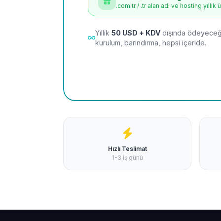
.com.tr / .tr alan adı ve hosting yıllık 
Yıllık
50 USD + KDV
dışında ödeyeceği
kurulum, barındırma, hepsi içeride.
Hızlı Teslimat
1-3 iş günü