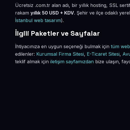
Ücretsiz .com.tr alan adı, bir yıllık hosting, SSL serti
rakam
yıllık 50 USD + KDV
. Şehir ve ilçe odaklı yer
İstanbul web tasarım
).
İlgili Paketler ve Sayfalar
İhtiyacınıza en uygun seçeneği bulmak için
tüm web 
edilenler:
Kurumsal Firma Sitesi
,
E-Ticaret Sitesi
,
Avu
teklif almak için
iletişim sayfamızdan
bize ulaşın, fayd