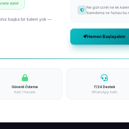
ücrete dahil!
Ne gizli ücret ne ek kale
barındırma ve fazlası bu 
niz başka bir kalem yok —
Hemen Başlayalım
Güvenli Ödeme
7/24 Destek
Kart / Havale
WhatsApp hattı