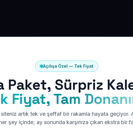
Açılışa Özel — Tek Fiyat
a Paket, Sürpriz Kal
k Fiyat, Tam Donan
siteniz artık tek ve şeffaf bir rakamla hayata geçiyor.
er şey içinde; ay sonunda karşınıza çıkan ekstra bir f