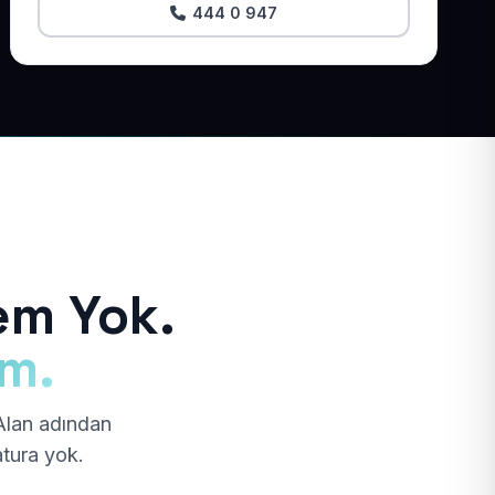
444 0 947
em Yok.
ım.
 Alan adından
atura yok.