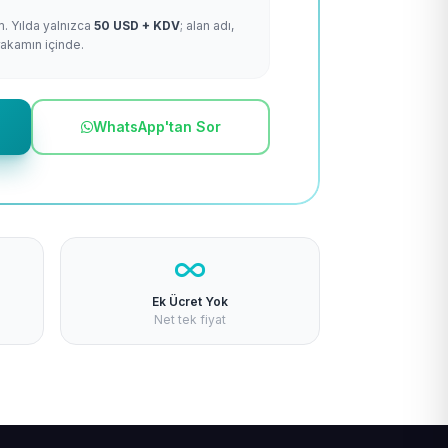
m. Yılda yalnızca
50 USD + KDV
; alan adı,
rakamın içinde.
WhatsApp'tan Sor
Ek Ücret Yok
Net tek fiyat