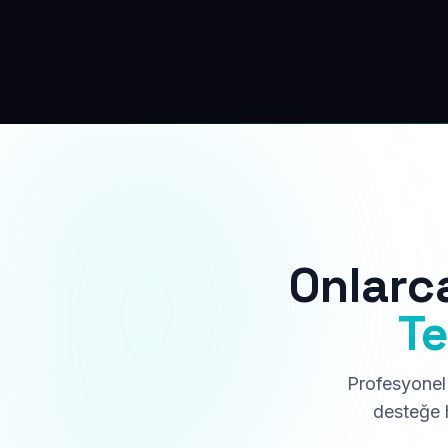
Onlarc
Te
Profesyonel 
desteğe h