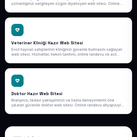
uzmanlığınızı sergileyen özgün diyetisyen web sitesi. Online
danışmanlık altyapısıyla yeni danışanlara dijitalde ulaşın.
Veteriner Kliniği Hazır Web Sitesi
Evcil hayvan sahiplerinin kliniğinizi güvenle bulmasını sağlayan
web sitesi. Hizmetler, hekim tanıtımı, online randevu ve acil
iletişim butonu ile dolup taşan bir hasta akışı yaratın.
Doktor Hazır Web Sitesi
Branşınızı, tedavi yaklaşımınızı ve hasta deneyimlerini öne
çıkaran güvenilir doktor web sitesi. Online randevu altyapısıyla
yeni hastalara her an ulaşılabilir olun.