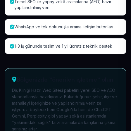
Temel SEO ile yapay zekâ aramalarına (AEO) hazır
yapılandırılmış veri
WhatsApp ve tek dokunuşla arama iletişim butonları
1-3 iş gününde teslim ve 1 yıl ücretsiz teknik destek
Bölgenizde "önerilen işletme" olun
Diş Kliniği Hazır Web Sitesi paketini yerel SEO ve AEO
standartlarıyla hazırlıyoruz. Bulunduğunuz şehir, ilçe ve
mahalleyi içeriğinize ve yapılandırılmış verinize
işliyoruz; böylece hem Google'da hem de ChatGPT,
Gemini, Perplexity gibi yapay zekâ asistanlarında
"yakınımdaki sağlık" tarzı aramalarda karşılarına çıkma
şansınız artar.