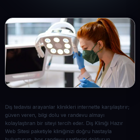
Diş tedavisi arayanlar klinikleri internette karşılaştırır;
güven veren, bilgi dolu ve randevu almayı
kolaylaştıran bir siteyi tercih eder. Diş Kliniği Hazır
Web Sitesi paketiyle kliniğinizi doğru hastayla
buluşturun, boş randevu saatlerini doldurun.