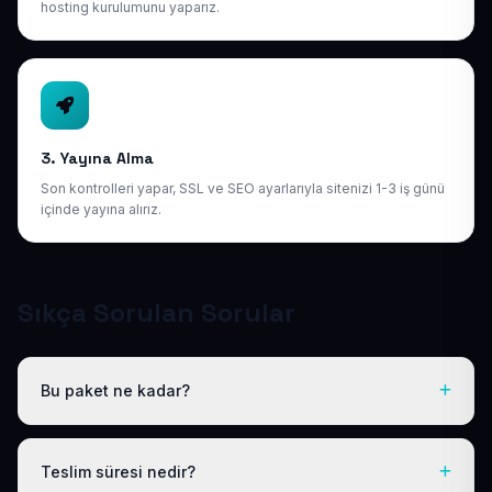
hosting kurulumunu yaparız.
3. Yayına Alma
Son kontrolleri yapar, SSL ve SEO ayarlarıyla sitenizi 1-3 iş günü
içinde yayına alırız.
Sıkça Sorulan Sorular
Bu paket ne kadar?
Tüm sektörel paketlerimiz gibi Diş Kliniği Hazır Web
Sitesi de yıllık 50 USD + KDV tek fiyattır. Bu tutara
Teslim süresi nedir?
ücretsiz .com.tr alan adı, hosting, SSL ve temel SEO