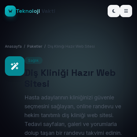
Teknoloji
Vakti
Anasayfa
/
Paketler
/
Diş Kliniği Hazır Web Sitesi
Sağlık
Diş Kliniği Hazır Web
Sitesi
Hasta adaylarının kliniğinizi güvenle
seçmesini sağlayan, online randevu ve
hekim tanıtımlı diş kliniği web sitesi.
Tedavi sayfaları, galeri ve yorumlarla
dolup taşan bir randevu takvimi edinin.