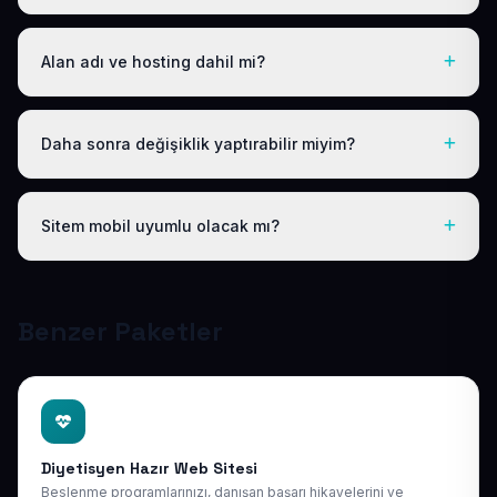
dahildir; gizli ücret yoktur.
Logo, iletişim ve tanıtım metinlerinizi ilettikten sonra
siteniz 1-3 iş günü içinde yayına alınır.
Alan adı ve hosting dahil mi?
Evet. Yıllık paket ücretine ücretsiz .com.tr alan adı ve
hosting dahildir; ayrıca ödeme yapmanız gerekmez.
Daha sonra değişiklik yaptırabilir miyim?
Evet. Teslimden sonra ilk 30 gün ücretsiz revizyon
hakkınız vardır; ayrıca 1 yıl boyunca ücretsiz teknik
Sitem mobil uyumlu olacak mı?
destek sağlıyoruz. Sonraki yıllarda da uygun bakım
paketlerimiz mevcuttur.
Tüm sitelerimiz responsive (mobil uyumlu) tasarlanır;
telefon, tablet ve bilgisayarda kusursuz görünür ve
Google mobil sıralamasına uygundur.
Benzer Paketler
Diyetisyen Hazır Web Sitesi
Beslenme programlarınızı, danışan başarı hikayelerini ve