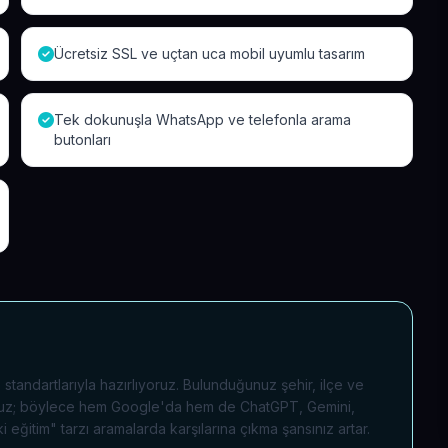
Ücretsiz SSL ve uçtan uca mobil uyumlu tasarım
Tek dokunuşla WhatsApp ve telefonla arama
butonları
tandartlarıyla hazırlıyoruz. Bulunduğunuz şehir, ilçe ve
liyoruz; böylece hem Google'da hem de ChatGPT, Gemini,
eğitim" tarzı aramalarda karşılarına çıkma şansınız artar.