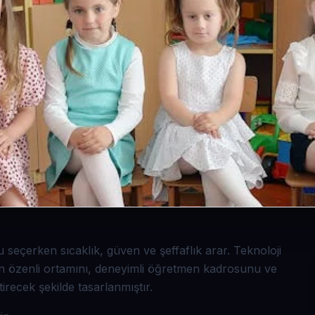
seçerken sıcaklık, güven ve şeffaflık arar. Teknoloji
n özenli ortamını, deneyimli öğretmen kadrosunu ve
tirecek şekilde tasarlanmıştır.