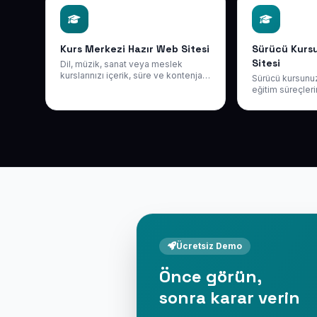
Kurs Merkezi Hazır Web Sitesi
Sürücü Kurs
Sitesi
Dil, müzik, sanat veya meslek
kurslarınızı içerik, süre ve kontenjan
Sürücü kursunuzu
bilgileriyle eksiksiz tanıtın. Kolay
eğitim süreçleri
kayıt, güçlü dijital görünüm; yıllık
imkânını öne çı
yalnızca 50 USD + KDV.
profesyonel web
öğrencilere kapı
Ücretsiz Demo
Önce görün,
sonra karar verin