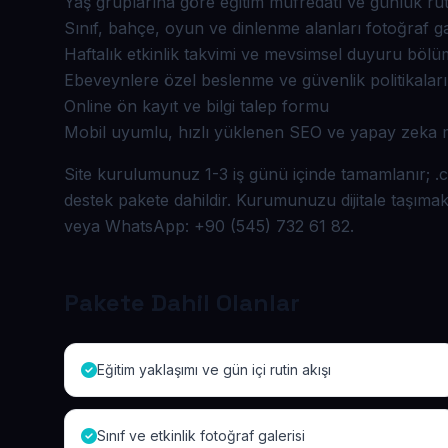
Yaş gruplarına göre eğitim müfredatı ve günlük rut
Sınıf, bahçe, oyun ve dinlenme alanları fotoğraf ga
Haftalık etkinlik takvimi ve mevsimsel duyuru böl
Ebeveynlere özel beslenme ve güvenlik politikaları
Online ön kayıt ve bilgi talep formu
Mobil uyumlu, hızlı yüklenen SEO ve yapay zeka m
Site kurulumunuz 1-3 iş günü içinde tamamlanır; .com
destek pakete dahildir. Kurumunuzu dijitale taşımak
veya WhatsApp: +90 (545) 732 61 82.
Pakete Dahil Olanlar
Eğitim yaklaşımı ve gün içi rutin akışı
Sınıf ve etkinlik fotoğraf galerisi