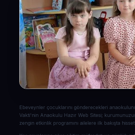
Ebeveynler çocuklarını gönderecekleri anaokulu­nu 
Vakti'nin Anaokulu Hazır Web Sitesi; kurumunuzu
zengin etkinlik programını ailelere ilk bakışta hisset