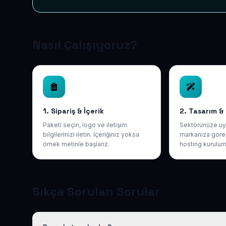
Nasıl Çalışıyoruz?
1. Sipariş & İçerik
2. Tasarım &
Paketi seçin, logo ve iletişim
Sektörünüze uy
bilgilerinizi iletin. İçeriğiniz yoksa
markanıza göre 
örnek metinle başlarız.
hosting kurulum
Sıkça Sorulan Sorular