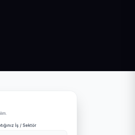
lım.
tığınız İş / Sektör