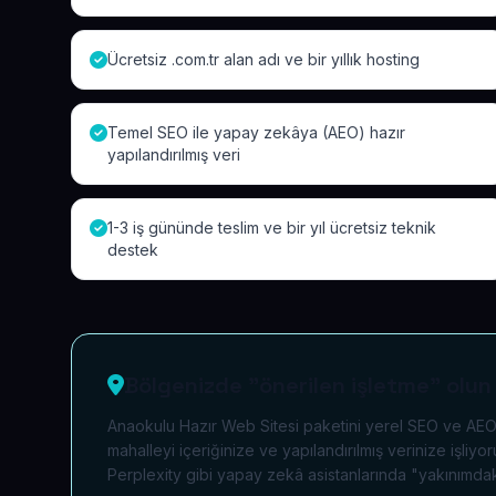
Ücretsiz .com.tr alan adı ve bir yıllık hosting
Temel SEO ile yapay zekâya (AEO) hazır
yapılandırılmış veri
1-3 iş gününde teslim ve bir yıl ücretsiz teknik
destek
Bölgenizde "önerilen işletme" olun
Anaokulu Hazır Web Sitesi paketini yerel SEO ve AEO s
mahalleyi içeriğinize ve yapılandırılmış verinize iş
Perplexity gibi yapay zekâ asistanlarında "yakınımdaki 