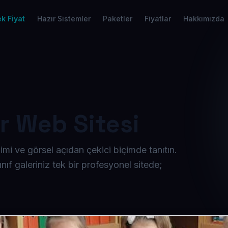
k Fiyat
Hazır Sistemler
Paketler
Fiyatlar
Hakkımızda
r Web Sitesi
imi ve görsel açıdan çekici biçimde tanıtın.
nıf galeri­niz tek bir profesyonel sitede;