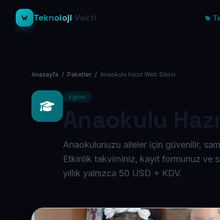
Teknoloji
Vakti
Te
Anasayfa
/
Paketler
/
Anaokulu Hazır Web Sitesi
Eğitim
Anaokulu Hazı
Anaokulunuzu aileler için güvenilir, sam
Etkinlik takviminiz, kayıt formunuz ve sı
yıllık yalnızca 50 USD + KDV.