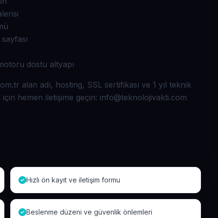
in
lerisi
ümü
 sayfası
otoru dostu altyapı
.tr alan adı, hosting, SSL sertifikası ve 1 yıl teknik
 için hemen iletişime geçin:
info@teknolojivakti.com
Hızlı ön kayıt ve iletişim formu
Beslenme düzeni ve güvenlik önlemleri