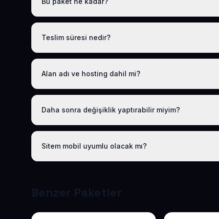
Bu paket ne kadar?
Tüm sektörel paketlerimiz gibi Anaokulu Hazır Web Sitesi
.com.tr alan adı, hosting, SSL ve temel SEO dahildir; gizl
Teslim süresi nedir?
Logo, iletişim ve tanıtım metinlerinizi ilettikten sonra site
Alan adı ve hosting dahil mi?
Evet. Yıllık paket ücretine ücretsiz .com.tr alan adı v
Daha sonra değişiklik yaptırabilir miyim?
Evet. Teslimden sonra ilk 30 gün ücretsiz revizyon hakkı
sağlıyoruz. Sonraki yıllarda da uygun bakım paketlerimi
Sitem mobil uyumlu olacak mı?
Tüm sitelerimiz responsive (mobil uyumlu) tasarlanır; t
mobil sıralamasına uygundur.
Benzer Paketler