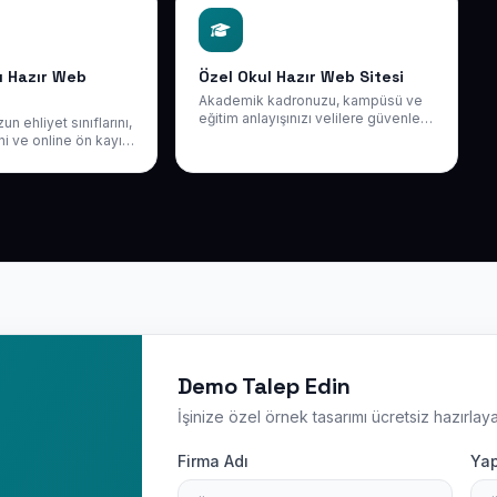
u Hazır Web
Özel Okul Hazır Web Sitesi
Akademik kadronuzu, kampüsü ve
eğitim anlayışınızı velilere güvenle
n ehliyet sınıflarını,
aktaran hazır özel okul sitesi. Ön
ni ve online ön kayıt
kayıt formunuzla yeni öğrenci
karan, güven veren
kabulünü dijitale taşıyın — alan adı
 sitesi. Yeni
ve hosting dahil yılda 50 USD + KDV.
nızı dijitalde açın.
Demo Talep Edin
İşinize özel örnek tasarımı ücretsiz hazırlaya
Firma Adı
Yap