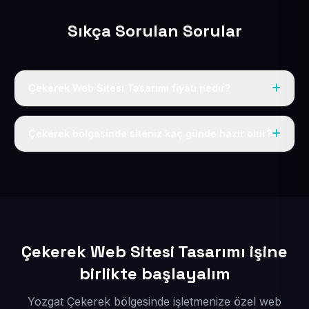
Sıkça Sorulan Sorular
Çekerek Web Sitesi Tasarımı fiyatı nedir?
Tek fiyat uygulanır: yıllık 50 USD + KDV. Bu bedele alan
adı, hosting, SSL ve temel SEO da dahildir.
Çekerek bölgesinde siteniz kaç günde hazır olur?
İçerikleriniz elimize geçtikten sonra siteniz 1-3 iş günü
içerisinde yayına alınır.
Çekerek Web Sitesi Tasarımı işine
birlikte başlayalım
Yozgat Çekerek bölgesinde işletmenize özel web