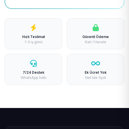
Hızlı Teslimat
Güvenli Ödeme
1-3 iş günü
Kart / Havale
7/24 Destek
Ek Ücret Yok
WhatsApp hattı
Net tek fiyat