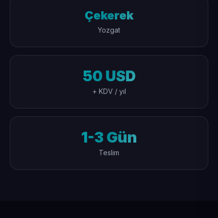
Çekerek
Yozgat
50 USD
+ KDV / yıl
1-3 Gün
Teslim