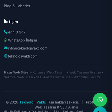
Blog & Haberler
İletişim
444 0 947
WhatsApp İletişim
info@teknolojivakti.com
teknolojivakti.com
Hazır Web Sitesi
• Kurumsal Web Tasarım • Web Tasarım Fiyatları •
Sektörel Web Sitesi • SEO & AEO Uyumlu Site • Web Sitesi Yapımı
© 2026
Teknoloji Vakti
. Tüm hakları saklıdır.
|
Profesyonel
Web Tasarım & SEO Ajansı
Gizlilik Politikası
|
KVKK Aydınlatma Metni
|
Kullanım Şartları
|