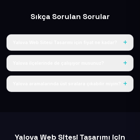
Sıkça Sorulan Sorular
Yalova Web Sitesi Tasarımı için fiyat ne kadar?
Yalova dahil Türkiye’nin her yerinde geçerli yıllık tek
fiyatımız 50 USD + KDV’dir. Alan adı, hosting, SSL ve
Yalova ilçelerinde de çalışıyor musunuz?
temel SEO bu fiyatın içindedir.
Elbette; Yalova iline bağlı bütün ilçelere uzaktan ve
eksiksiz şekilde hizmet sunuyoruz.
Yalova aramalarında üst sıralara çıkabilir miyim?
Sitenizi Yalova odaklı yerel SEO ve AEO içerikleriyle
kuruyoruz; böylece bölgesel aramalarda daha kolay
bulunur hale gelirsiniz.
Yalova Web Sitesi Tasarımı için