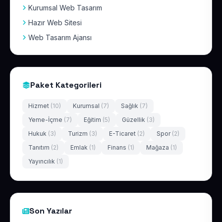
Kurumsal Web Tasarım
Hazır Web Sitesi
Web Tasarım Ajansı
Paket Kategorileri
Hizmet
(10)
Kurumsal
(7)
Sağlık
(7)
Yeme-İçme
(7)
Eğitim
(5)
Güzellik
(3)
Hukuk
(3)
Turizm
(3)
E-Ticaret
(2)
Spor
(2)
Tanıtım
(2)
Emlak
(1)
Finans
(1)
Mağaza
(1)
Yayıncılık
(1)
Son Yazılar