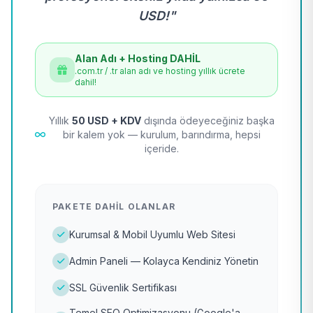
USD!"
Alan Adı + Hosting DAHİL
.com.tr / .tr alan adı ve hosting yıllık ücrete
dahil!
Yıllık
50 USD + KDV
dışında ödeyeceğiniz başka
bir kalem yok — kurulum, barındırma, hepsi
içeride.
PAKETE DAHIL OLANLAR
Kurumsal & Mobil Uyumlu Web Sitesi
Admin Paneli — Kolayca Kendiniz Yönetin
SSL Güvenlik Sertifikası
Temel SEO Optimizasyonu (Google'a