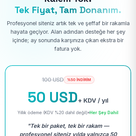
Tek Fiyat, Tam Donanım.
Profesyonel siteniz artık tek ve şeffaf bir rakamla
hayata geçiyor. Alan adından desteğe her şey
içinde; ay sonunda karşınıza çıkan ekstra bir
fatura yok.
100 USD
%50 İNDİRİM
50 USD
+ KDV / yıl
Yıllık ödeme (KDV %20 dahil değil)
Her Şey Dahil
"Tek bir paket, tek bir rakam —
profesyonel siteniz yılda yalnızca 50