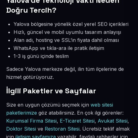
Yalova’de Teknoloji Vakti Neden
Doğru Tercih?
Yalova bölgesine yönelik özel yerel SEO içerikleri
Hızlı, güncel ve mobil uyumlu tasarım anlayışı
Alan adı, hosting ve SSL’in fiyata dahil olması
WhatsApp ve tıkla-ara ile pratik iletişim
1-3 iş günü içinde teslim
Sadece Yalova merkeze değil, ilin tüm ilçelerine de
hizmet götürüyoruz.
İlgili Paketler ve Sayfalar
Size en uygun çözümü seçmek için
web sitesi
paketlerimize
göz atabilirsiniz. En çok ilgi görenler:
Kurumsal Firma Sitesi
,
E-Ticaret Sitesi
,
Avukat Sitesi
,
Doktor Sitesi
ve
Restoran Sitesi
. Ücretsiz teklif almak
için
iletişim sayfamıza
yazabilir, faydalı rehberler için