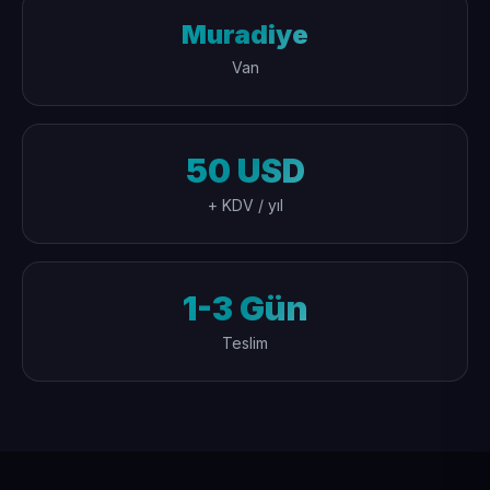
Muradiye
Van
50 USD
+ KDV / yıl
1-3 Gün
Teslim