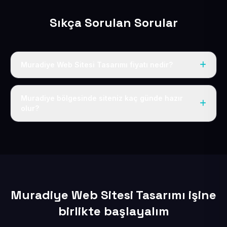
Sıkça Sorulan Sorular
Muradiye Web Sitesi Tasarımı fiyatı nedir?
Tek fiyat uygulanır: yıllık 50 USD + KDV. Bu bedele alan
adı, hosting, SSL ve temel SEO da dahildir.
Muradiye bölgesinde siteniz kaç günde hazır
olur?
İçerikleriniz elimize geçtikten sonra siteniz 1-3 iş günü
içerisinde yayına alınır.
Muradiye Web Sitesi Tasarımı işine
birlikte başlayalım