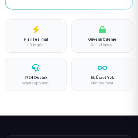
Hızlı Teslimat
Güvenli Ödeme
1-3 iş günü
Kart / Havale
7/24 Destek
Ek Ücret Yok
WhatsApp hattı
Net tek fiyat