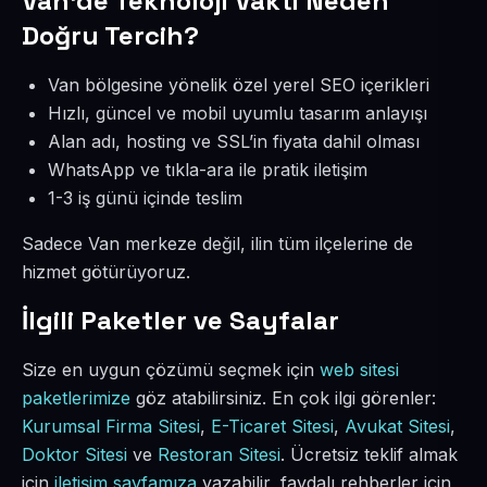
Van’de Teknoloji Vakti Neden
Doğru Tercih?
Van bölgesine yönelik özel yerel SEO içerikleri
Hızlı, güncel ve mobil uyumlu tasarım anlayışı
Alan adı, hosting ve SSL’in fiyata dahil olması
WhatsApp ve tıkla-ara ile pratik iletişim
1-3 iş günü içinde teslim
Sadece Van merkeze değil, ilin tüm ilçelerine de
hizmet götürüyoruz.
İlgili Paketler ve Sayfalar
Size en uygun çözümü seçmek için
web sitesi
paketlerimize
göz atabilirsiniz. En çok ilgi görenler:
Kurumsal Firma Sitesi
,
E-Ticaret Sitesi
,
Avukat Sitesi
,
Doktor Sitesi
ve
Restoran Sitesi
. Ücretsiz teklif almak
için
iletişim sayfamıza
yazabilir, faydalı rehberler için