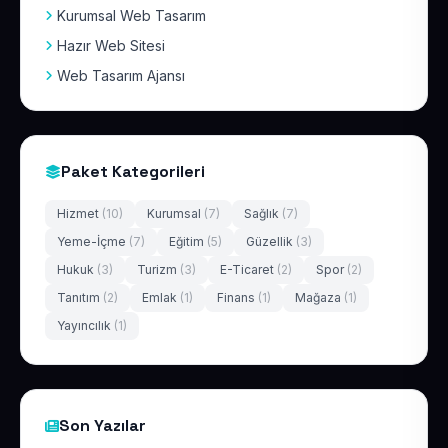
Kurumsal Web Tasarım
Hazır Web Sitesi
Web Tasarım Ajansı
Paket Kategorileri
Hizmet
(10)
Kurumsal
(7)
Sağlık
(7)
Yeme-İçme
(7)
Eğitim
(5)
Güzellik
(3)
Hukuk
(3)
Turizm
(3)
E-Ticaret
(2)
Spor
(2)
Tanıtım
(2)
Emlak
(1)
Finans
(1)
Mağaza
(1)
Yayıncılık
(1)
Son Yazılar