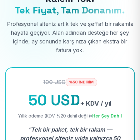
Tek Fiyat, Tam Donanım.
Profesyonel siteniz artık tek ve şeffaf bir rakamla
hayata geçiyor. Alan adından desteğe her şey
içinde; ay sonunda karşınıza çıkan ekstra bir
fatura yok.
100 USD
%50 İNDİRİM
50 USD
+ KDV / yıl
Yıllık ödeme (KDV %20 dahil değil)
Her Şey Dahil
"Tek bir paket, tek bir rakam —
profesyonel siteniz yılda yalnızca 50