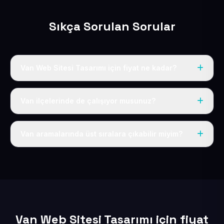
Sıkça Sorulan Sorular
Van Web Sitesi Tasarımı için fiyat ne kadar?
Van dahil Türkiye’nin her yerinde geçerli yıllık tek
fiyatımız 50 USD + KDV’dir. Alan adı, hosting, SSL ve
Van ilçelerinde de çalışıyor musunuz?
temel SEO bu fiyatın içindedir.
Elbette; Van iline bağlı bütün ilçelere uzaktan ve
eksiksiz şekilde hizmet sunuyoruz.
Van aramalarında üst sıralara çıkabilir miyim?
Sitenizi Van odaklı yerel SEO ve AEO içerikleriyle
kuruyoruz; böylece bölgesel aramalarda daha kolay
bulunur hale gelirsiniz.
Van Web Sitesi Tasarımı için fiyat