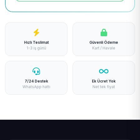
Hızlı Teslimat
Güvenli Ödeme
1-3 iş günü
Kart / Havale
7/24 Destek
Ek Ücret Yok
WhatsApp hattı
Net tek fiyat