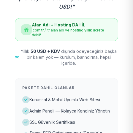
USD!"
Alan Adı + Hosting DAHİL
.com.tr / .tr alan adı ve hosting yıllık ücrete
dahil!
Yıllık
50 USD + KDV
dışında ödeyeceğiniz başka
bir kalem yok — kurulum, barındırma, hepsi
içeride.
PAKETE DAHIL OLANLAR
Kurumsal & Mobil Uyumlu Web Sitesi
Admin Paneli — Kolayca Kendiniz Yönetin
SSL Güvenlik Sertifikası
Temel SEO Optimizasyonu (Google'a