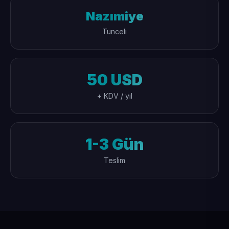
Nazımiye
Tunceli
50 USD
+ KDV / yıl
1-3 Gün
Teslim