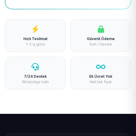
Hızlı Teslimat
Güvenli Ödeme
1-3 iş günü
Kart / Havale
7/24 Destek
Ek Ücret Yok
WhatsApp hattı
Net tek fiyat