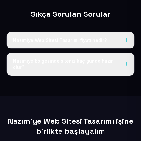
Sıkça Sorulan Sorular
Nazımiye Web Sitesi Tasarımı fiyatı nedir?
Tek fiyat uygulanır: yıllık 50 USD + KDV. Bu bedele alan
adı, hosting, SSL ve temel SEO da dahildir.
Nazımiye bölgesinde siteniz kaç günde hazır
olur?
İçerikleriniz elimize geçtikten sonra siteniz 1-3 iş günü
içerisinde yayına alınır.
Nazımiye Web Sitesi Tasarımı işine
birlikte başlayalım