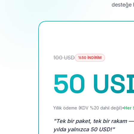
desteğe h
100 USD
%50 İNDİRİM
50 US
Yıllık ödeme (KDV %20 dahil değil)
Her 
"Tek bir paket, tek bir rakam —
yılda yalnızca 50 USD!"