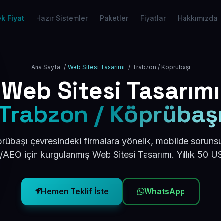
k Fiyat
Hazır Sistemler
Paketler
Fiyatlar
Hakkımızda
Ana Sayfa
/
Web Sitesi Tasarımı
/
Trabzon / Köprübaşı
Web Sitesi Tasarımı
Trabzon / Köprübaş
übaşı çevresindeki firmalara yönelik, mobilde soruns
/AEO için kurgulanmış Web Sitesi Tasarımı. Yıllık 50 
Hemen Teklif İste
WhatsApp