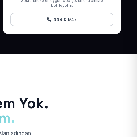
Sektörünüze en uygun web çözümünü birlikte
belirleyelim.
444 0 947
em Yok.
ım.
 Alan adından