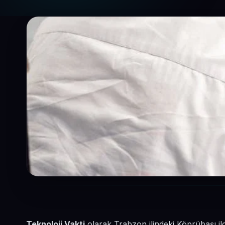
Teknoloji Vakti
olarak Trabzon ilindeki Köprübaşı il