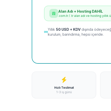
Alan Adı + Hosting DAHİL
.com.tr / .tr alan adı ve hosting yıllık 
Yıllık
50 USD + KDV
dışında ödeyeceği
kurulum, barındırma, hepsi içeride.
Hızlı Teslimat
1-3 iş günü