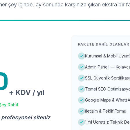
er şey içinde; ay sonunda karşınıza çıkan ekstra bir f
PAKETE DAHIL OLANLAR
Kurumsal & Mobil Uyuml
Admin Paneli — Kolayca
D
SSL Güvenlik Sertifikası
Temel SEO Optimizasyo
+ KDV / yıl
Google Maps & WhatsA
Şey Dahil
İletişim & Teklif Formu
 profesyonel siteniz
1 Yıl Ücretsiz Teknik D