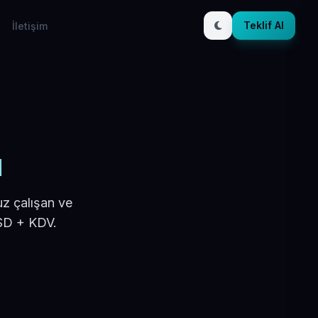
Teklif Al
İletişim
ı
uz çalışan ve
USD + KDV.