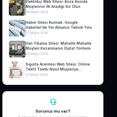
Elektrikçi Web Sitesi: Arıza Anında
Müşterinin İlk Aradığı Siz Olun
28 Mayıs 2026
Haber Sitesi Kurmak: Google
Haberler'de Yer Almanın Teknik Yolu
27 Mayıs 2026
Halı Yıkama Sitesi: Mahalle Mahalle
Müşteri Kazanmanın Dijital Yöntemi
26 Mayıs 2026
Sigorta Acentesi Web Sitesi: Online
Teklif Talebi Nasıl Müşteriye
Dönüşür?
25 Mayıs 2026
Sorunuz mu var?