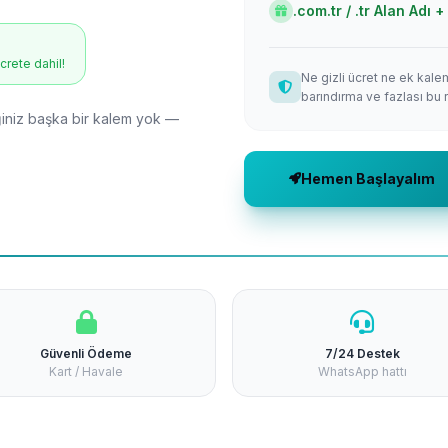
.com.tr / .tr Alan Adı
ücrete dahil!
Ne gizli ücret ne ek kale
barındırma ve fazlası bu 
niz başka bir kalem yok —
Hemen Başlayalım
Güvenli Ödeme
7/24 Destek
Kart / Havale
WhatsApp hattı