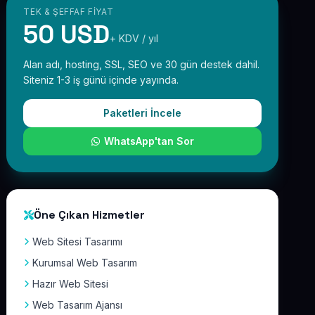
TEK & ŞEFFAF FIYAT
50 USD
+ KDV / yıl
Alan adı, hosting, SSL, SEO ve 30 gün destek dahil.
Siteniz 1-3 iş günü içinde yayında.
Paketleri İncele
WhatsApp'tan Sor
Öne Çıkan Hizmetler
Web Sitesi Tasarımı
Kurumsal Web Tasarım
Hazır Web Sitesi
Web Tasarım Ajansı