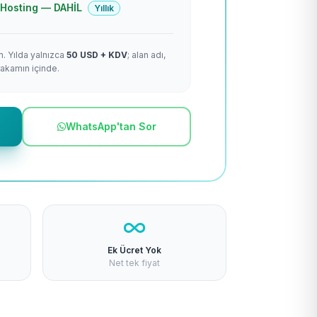
 + Hosting — DAHİL
Yıllık
m. Yılda yalnızca
50 USD + KDV
; alan adı,
rakamın içinde.
WhatsApp'tan Sor
Ek Ücret Yok
Net tek fiyat