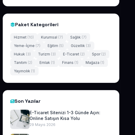
Paket Kategorileri
Hizmet
(10)
Kurumsal
(7)
Sağlık
(7)
Yeme-İçme
(7)
Eğitim
(5)
Güzellik
(3)
Hukuk
(3)
Turizm
(3)
E-Ticaret
(2)
Spor
(2)
Tanıtım
(2)
Emlak
(1)
Finans
(1)
Mağaza
(1)
Yayıncılık
(1)
Son Yazılar
E-Ticaret Sitenizi 1-3 Günde Açın:
Online Satışın Kısa Yolu
29 Mayıs 2026