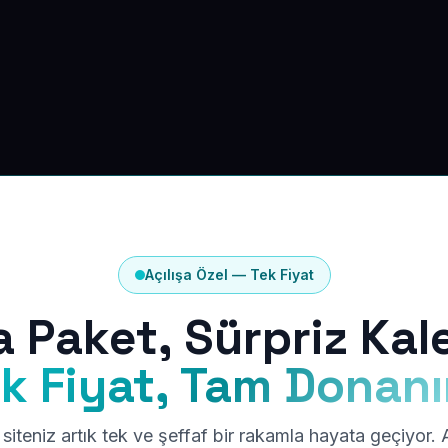
Açılışa Özel — Tek Fiyat
a Paket, Sürpriz Kal
k Fiyat, Tam Donan
siteniz artık tek ve şeffaf bir rakamla hayata geçiyor.