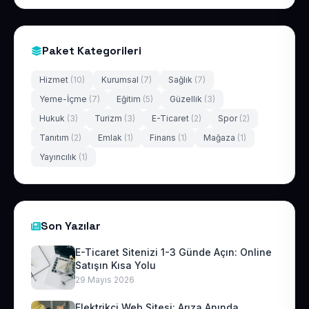
Paket Kategorileri
Hizmet
(10)
Kurumsal
(7)
Sağlık
(7)
Yeme-İçme
(7)
Eğitim
(5)
Güzellik
(3)
Hukuk
(3)
Turizm
(3)
E-Ticaret
(2)
Spor
(2)
Tanıtım
(2)
Emlak
(1)
Finans
(1)
Mağaza
(1)
Yayıncılık
(1)
Son Yazılar
E-Ticaret Sitenizi 1-3 Günde Açın: Online
Satışın Kısa Yolu
29 Mayıs 2026
Elektrikçi Web Sitesi: Arıza Anında