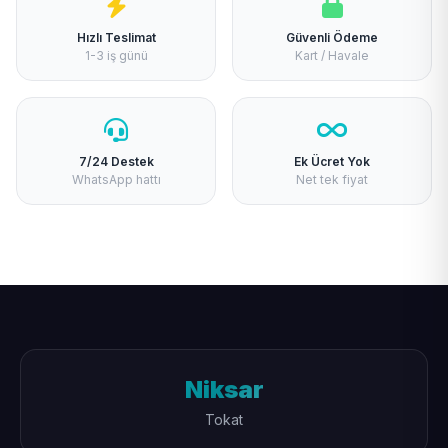
Hızlı Teslimat
Güvenli Ödeme
1-3 iş günü
Kart / Havale
7/24 Destek
Ek Ücret Yok
WhatsApp hattı
Net tek fiyat
Niksar
Tokat