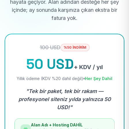
hayata geçiyor. Alan adından desteğe her şey
içinde; ay sonunda karşınıza çıkan ekstra bir
fatura yok.
100 USD
%50 İNDİRİM
50 USD
+ KDV / yıl
Yıllık ödeme (KDV %20 dahil değil)
Her Şey Dahil
"Tek bir paket, tek bir rakam —
profesyonel siteniz yılda yalnızca 50
USD!"
Alan Adı + Hosting DAHİL