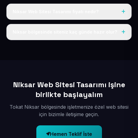
Niksar Web Sitesi Tasarımı fiyatı nedir?
Tek fiyat uygulanır: yıllık 50 USD + KDV. Bu bedele alan
adı, hosting, SSL ve temel SEO da dahildir.
Niksar bölgesinde siteniz kaç günde hazır olur?
İçerikleriniz elimize geçtikten sonra siteniz 1-3 iş günü
içerisinde yayına alınır.
Niksar Web Sitesi Tasarımı işine
birlikte başlayalım
Tokat Niksar bölgesinde işletmenize özel web sitesi
için bizimle iletişime geçin.
Hemen Teklif İste