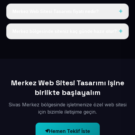
Merkez Web Sitesi Tasarımı fiyatı nedir?
Tek fiyat uygulanır: yıllık 50 USD + KDV. Bu bedele alan
adı, hosting, SSL ve temel SEO da dahildir.
Merkez bölgesinde siteniz kaç günde hazır olur?
İçerikleriniz elimize geçtikten sonra siteniz 1-3 iş günü
içerisinde yayına alınır.
Merkez Web Sitesi Tasarımı işine
birlikte başlayalım
Sivas Merkez bölgesinde işletmenize özel web sitesi
için bizimle iletişime geçin.
Hemen Teklif İste