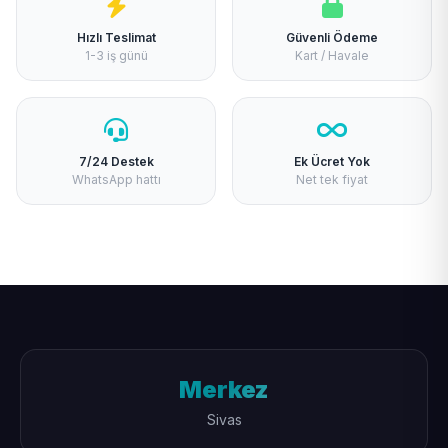
Hızlı Teslimat
Güvenli Ödeme
1-3 iş günü
Kart / Havale
7/24 Destek
Ek Ücret Yok
WhatsApp hattı
Net tek fiyat
Merkez
Sivas