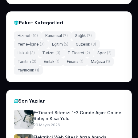
Paket Kategorileri
Hizmet
(10)
Kurumsal
(7)
Sağlık
(7)
Yeme-İçme
(7)
Eğitim
(5)
Güzellik
(3)
Hukuk
(3)
Turizm
(3)
E-Ticaret
(2)
Spor
(2)
Tanıtım
(2)
Emlak
(1)
Finans
(1)
Mağaza
(1)
Yayıncılık
(1)
Son Yazılar
E-Ticaret Sitenizi 1-3 Günde Açın: Online
Satışın Kısa Yolu
29 Mayıs 2026
Elektrikçi Web Sitesi: Arıza Anında