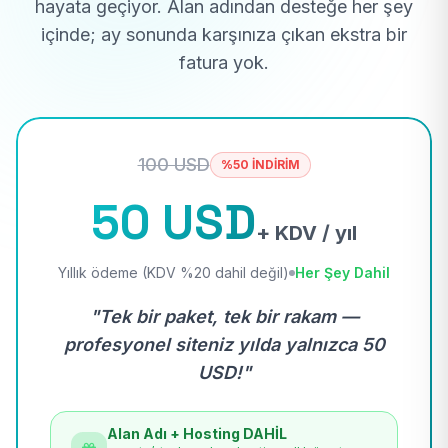
hayata geçiyor. Alan adından desteğe her şey
içinde; ay sonunda karşınıza çıkan ekstra bir
fatura yok.
100 USD
%50 İNDİRİM
50 USD
+ KDV / yıl
Yıllık ödeme (KDV %20 dahil değil)
Her Şey Dahil
"Tek bir paket, tek bir rakam —
profesyonel siteniz yılda yalnızca 50
USD!"
Alan Adı + Hosting DAHİL