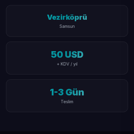
Vezirköprü
Samsun
50 USD
+ KDV / yıl
1-3 Gün
Teslim