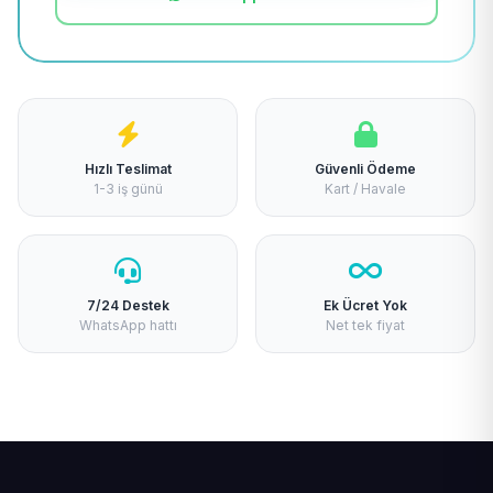
Hızlı Teslimat
Güvenli Ödeme
1-3 iş günü
Kart / Havale
7/24 Destek
Ek Ücret Yok
WhatsApp hattı
Net tek fiyat