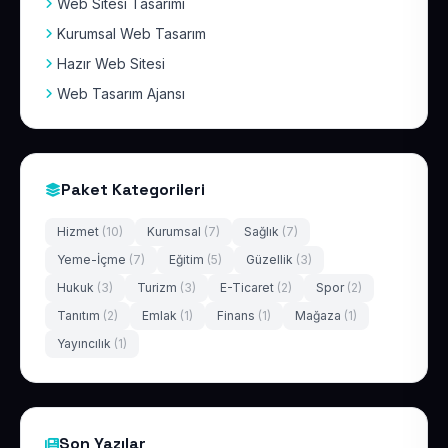
Web Sitesi Tasarımı
Kurumsal Web Tasarım
Hazır Web Sitesi
Web Tasarım Ajansı
Paket Kategorileri
Hizmet
(10)
Kurumsal
(7)
Sağlık
(7)
Yeme-İçme
(7)
Eğitim
(5)
Güzellik
(3)
Hukuk
(3)
Turizm
(3)
E-Ticaret
(2)
Spor
(2)
Tanıtım
(2)
Emlak
(1)
Finans
(1)
Mağaza
(1)
Yayıncılık
(1)
Son Yazılar