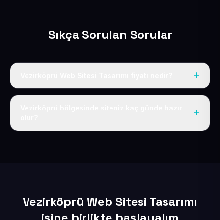
Sıkça Sorulan Sorular
Vezirköprü Web Sitesi Tasarımı fiyatı nedir?
Tek fiyat uygulanır: yıllık 50 USD + KDV. Bu bedele alan
adı, hosting, SSL ve temel SEO da dahildir.
Vezirköprü bölgesinde siteniz kaç günde hazır
olur?
İçerikleriniz elimize geçtikten sonra siteniz 1-3 iş günü
içerisinde yayına alınır.
Vezirköprü Web Sitesi Tasarımı
işine birlikte başlayalım