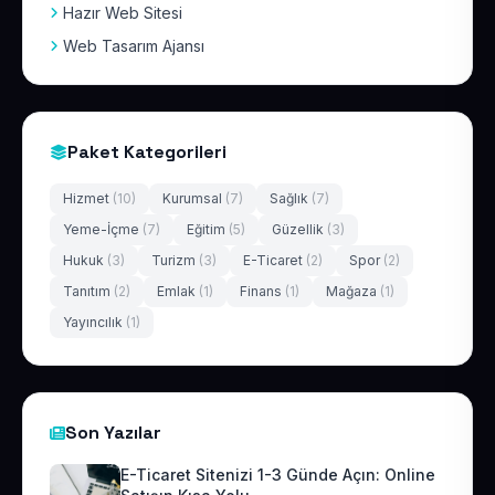
Hazır Web Sitesi
Web Tasarım Ajansı
Paket Kategorileri
Hizmet
(10)
Kurumsal
(7)
Sağlık
(7)
Yeme-İçme
(7)
Eğitim
(5)
Güzellik
(3)
Hukuk
(3)
Turizm
(3)
E-Ticaret
(2)
Spor
(2)
Tanıtım
(2)
Emlak
(1)
Finans
(1)
Mağaza
(1)
Yayıncılık
(1)
Son Yazılar
E-Ticaret Sitenizi 1-3 Günde Açın: Online