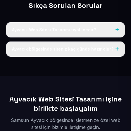
Sıkça Sorulan Sorular
Ayvacık Web Sitesi Tasarımı fiyatı nedir?
Tek fiyat uygulanır: yıllık 50 USD + KDV. Bu bedele alan
adı, hosting, SSL ve temel SEO da dahildir.
Ayvacık bölgesinde siteniz kaç günde hazır olur?
İçerikleriniz elimize geçtikten sonra siteniz 1-3 iş günü
içerisinde yayına alınır.
Ayvacık Web Sitesi Tasarımı işine
birlikte başlayalım
Samsun Ayvacık bölgesinde işletmenize özel web
sitesi için bizimle iletişime geçin.