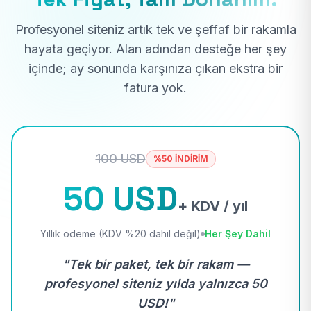
Profesyonel siteniz artık tek ve şeffaf bir rakamla
hayata geçiyor. Alan adından desteğe her şey
içinde; ay sonunda karşınıza çıkan ekstra bir
fatura yok.
100 USD
%50 İNDİRİM
50 USD
+ KDV / yıl
Yıllık ödeme (KDV %20 dahil değil)
Her Şey Dahil
"Tek bir paket, tek bir rakam —
profesyonel siteniz yılda yalnızca 50
USD!"