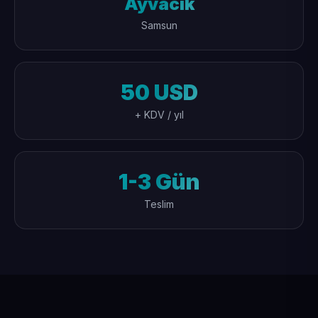
Ayvacık
Samsun
50 USD
+ KDV / yıl
1-3 Gün
Teslim