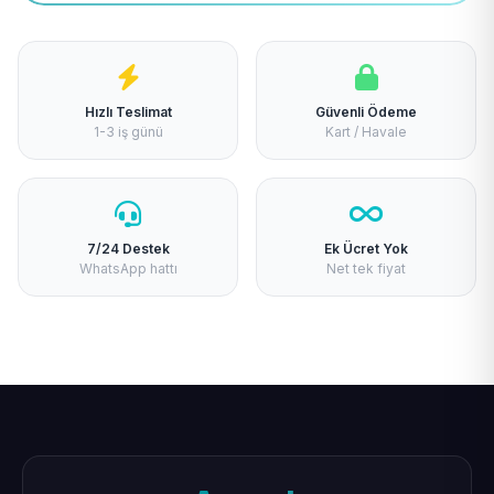
Hızlı Teslimat
Güvenli Ödeme
1-3 iş günü
Kart / Havale
7/24 Destek
Ek Ücret Yok
WhatsApp hattı
Net tek fiyat