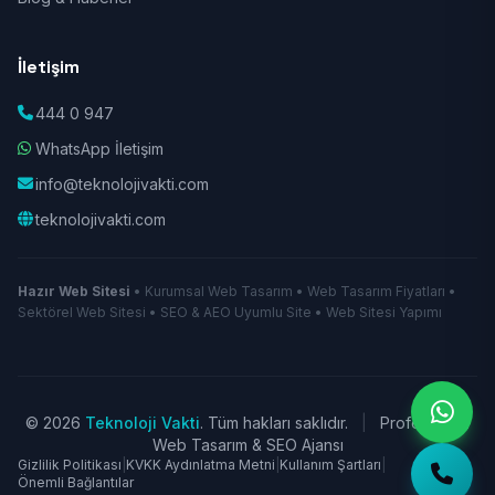
İletişim
444 0 947
WhatsApp İletişim
info@teknolojivakti.com
teknolojivakti.com
Hazır Web Sitesi
• Kurumsal Web Tasarım • Web Tasarım Fiyatları •
Sektörel Web Sitesi • SEO & AEO Uyumlu Site • Web Sitesi Yapımı
© 2026
Teknoloji Vakti
. Tüm hakları saklıdır.
|
Profesyonel
Web Tasarım & SEO Ajansı
Gizlilik Politikası
|
KVKK Aydınlatma Metni
|
Kullanım Şartları
|
Önemli Bağlantılar