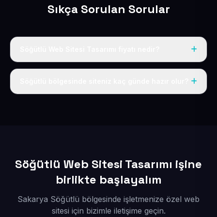
Sıkça Sorulan Sorular
Söğütlü Web Sitesi Tasarımı fiyatı nedir?
Tek fiyat uygulanır: yıllık 50 USD + KDV. Bu bedele alan
adı, hosting, SSL ve temel SEO da dahildir.
Söğütlü bölgesinde siteniz kaç günde hazır olur?
İçerikleriniz elimize geçtikten sonra siteniz 1-3 iş günü
içerisinde yayına alınır.
Söğütlü Web Sitesi Tasarımı işine
birlikte başlayalım
Sakarya Söğütlü bölgesinde işletmenize özel web
sitesi için bizimle iletişime geçin.