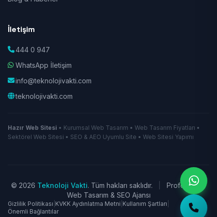
İletişim
444 0 947
WhatsApp İletişim
info@teknolojivakti.com
teknolojivakti.com
Hazır Web Sitesi
• Kurumsal Web Tasarım • Web Tasarım Fiyatları •
Sektörel Web Sitesi • SEO & AEO Uyumlu Site • Web Sitesi Yapımı
© 2026
Teknoloji Vakti
. Tüm hakları saklıdır.
|
Profesyonel
Web Tasarım & SEO Ajansı
Gizlilik Politikası
|
KVKK Aydınlatma Metni
|
Kullanım Şartları
|
Önemli Bağlantılar