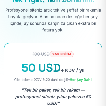
Profesyonel siteniz artık tek ve şeffaf bir rakamla
hayata geçiyor. Alan adından desteğe her şey
içinde; ay sonunda karşınıza çıkan ekstra bir
fatura yok.
100 USD
%50 İNDİRİM
50 USD
+ KDV / yıl
Yıllık ödeme (KDV %20 dahil değil)
Her Şey Dahil
"Tek bir paket, tek bir rakam —
profesyonel siteniz yılda yalnızca 50
USD!"