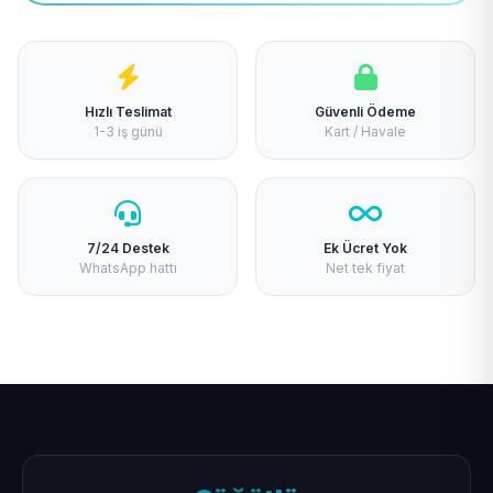
Hızlı Teslimat
Güvenli Ödeme
1-3 iş günü
Kart / Havale
7/24 Destek
Ek Ücret Yok
WhatsApp hattı
Net tek fiyat