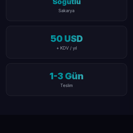
Söğütlü
Sakarya
50 USD
+ KDV / yıl
1-3 Gün
Teslim