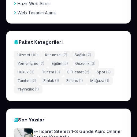
Hazır Web Sitesi
Web Tasarım Ajansı
Paket Kategorileri
Hizmet
(10)
Kurumsal
(7)
Sağlık
(7)
Yeme-İçme
(7)
Eğitim
(5)
Güzellik
(3)
Hukuk
(3)
Turizm
(3)
E-Ticaret
(2)
Spor
(2)
Tanıtım
(2)
Emlak
(1)
Finans
(1)
Mağaza
(1)
Yayıncılık
(1)
Son Yazılar
E-Ticaret Sitenizi 1-3 Günde Açın: Online