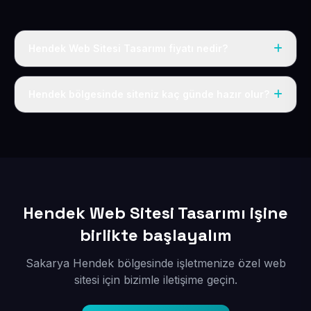
Hendek Web Sitesi Tasarımı fiyatı nedir?
Tek fiyat uygulanır: yıllık 50 USD + KDV. Bu bedele alan
adı, hosting, SSL ve temel SEO da dahildir.
Hendek bölgesinde siteniz kaç günde hazır olur?
İçerikleriniz elimize geçtikten sonra siteniz 1-3 iş günü
içerisinde yayına alınır.
Hendek Web Sitesi Tasarımı işine
birlikte başlayalım
Sakarya Hendek bölgesinde işletmenize özel web
sitesi için bizimle iletişime geçin.