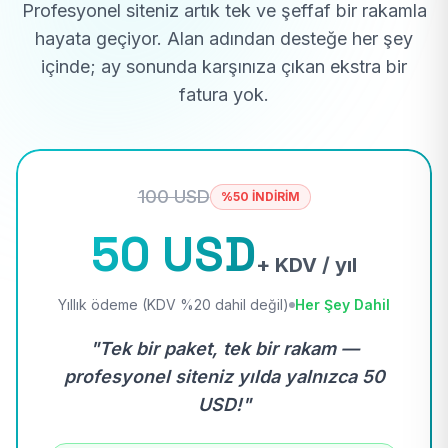
Profesyonel siteniz artık tek ve şeffaf bir rakamla
hayata geçiyor. Alan adından desteğe her şey
içinde; ay sonunda karşınıza çıkan ekstra bir
fatura yok.
100 USD
%50 İNDİRİM
50 USD
+ KDV / yıl
Yıllık ödeme (KDV %20 dahil değil)
Her Şey Dahil
"Tek bir paket, tek bir rakam —
profesyonel siteniz yılda yalnızca 50
USD!"