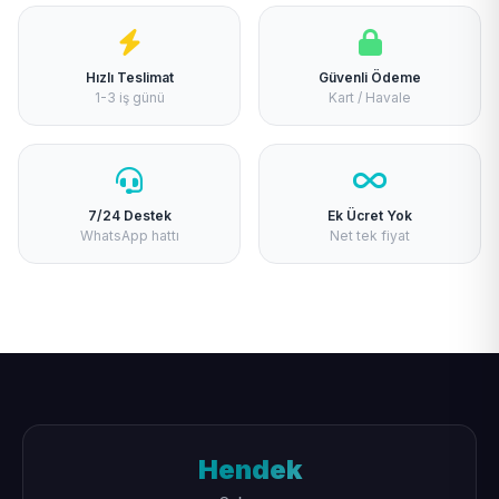
Hızlı Teslimat
Güvenli Ödeme
1-3 iş günü
Kart / Havale
7/24 Destek
Ek Ücret Yok
WhatsApp hattı
Net tek fiyat
Hendek