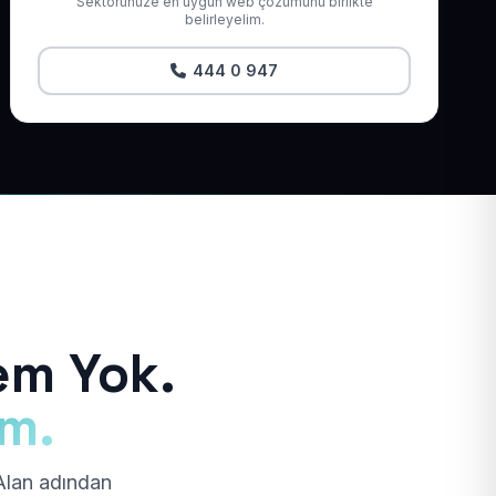
Sektörünüze en uygun web çözümünü birlikte
belirleyelim.
444 0 947
em Yok.
ım.
 Alan adından