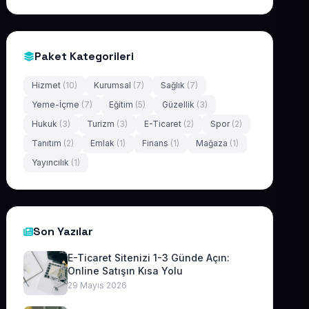
Paket Kategorileri
Hizmet
(10)
Kurumsal
(7)
Sağlık
(7)
Yeme-İçme
(7)
Eğitim
(5)
Güzellik
(3)
Hukuk
(3)
Turizm
(3)
E-Ticaret
(2)
Spor
(2)
Tanıtım
(2)
Emlak
(1)
Finans
(1)
Mağaza
(1)
Yayıncılık
(1)
Son Yazılar
E-Ticaret Sitenizi 1-3 Günde Açın:
Online Satışın Kısa Yolu
29 Mayıs 2026