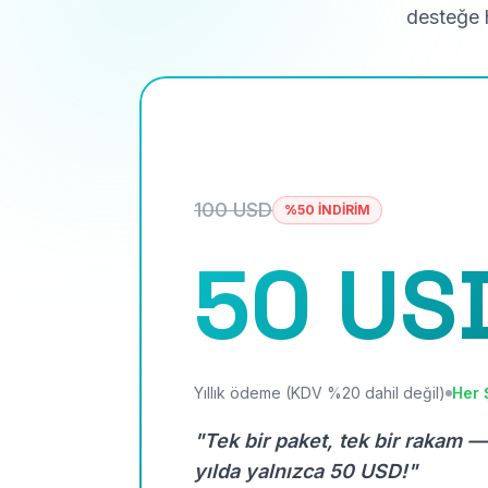
desteğe h
100 USD
%50 İNDİRİM
50 US
Yıllık ödeme (KDV %20 dahil değil)
Her 
"Tek bir paket, tek bir rakam —
yılda yalnızca 50 USD!"