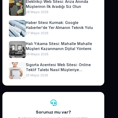
Elektrikçi Web Sitesi: Arıza Anında
Müşterinin İlk Aradığı Siz Olun
28 Mayıs 2026
Haber Sitesi Kurmak: Google
Haberler'de Yer Almanın Teknik Yolu
27 Mayıs 2026
Halı Yıkama Sitesi: Mahalle Mahalle
Müşteri Kazanmanın Dijital Yöntemi
26 Mayıs 2026
Sigorta Acentesi Web Sitesi: Online
Teklif Talebi Nasıl Müşteriye
Dönüşür?
25 Mayıs 2026
Sorunuz mu var?