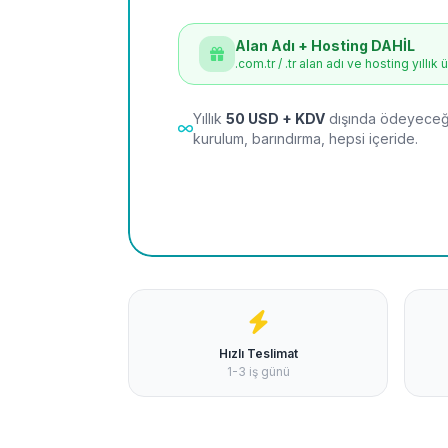
Alan Adı + Hosting DAHİL
.com.tr / .tr alan adı ve hosting yıllık 
Yıllık
50 USD + KDV
dışında ödeyeceği
kurulum, barındırma, hepsi içeride.
Hızlı Teslimat
1-3 iş günü