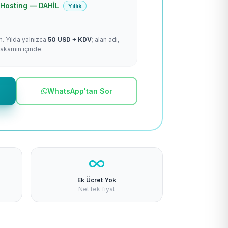
 + Hosting — DAHİL
Yıllık
m. Yılda yalnızca
50 USD + KDV
; alan adı,
rakamın içinde.
WhatsApp'tan Sor
Ek Ücret Yok
Net tek fiyat