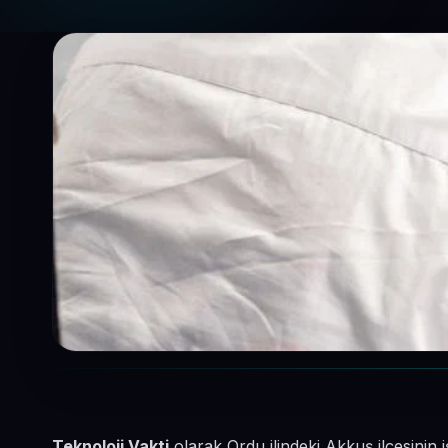
Teknoloji Vakti
olarak Ordu ilindeki Akkuş ilçesinin 