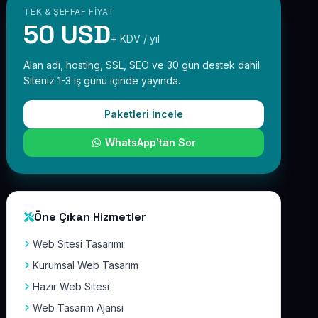
TEK & ŞEFFAF FIYAT
50 USD
+ KDV / yıl
Alan adı, hosting, SSL, SEO ve 30 gün destek dahil.
Siteniz 1-3 iş günü içinde yayında.
Paketleri İncele
WhatsApp'tan Sor
Öne Çıkan Hizmetler
Web Sitesi Tasarımı
Kurumsal Web Tasarım
Hazır Web Sitesi
Web Tasarım Ajansı