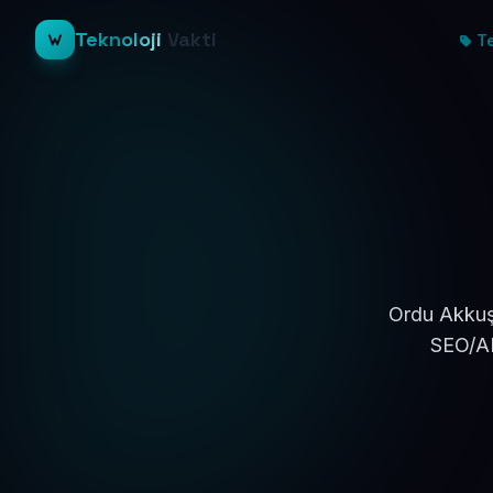
Teknoloji
Vakti
Te
Ordu Akkuş 
SEO/AE