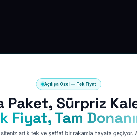
Açılışa Özel — Tek Fiyat
a Paket, Sürpriz Kal
k Fiyat, Tam Donan
siteniz artık tek ve şeffaf bir rakamla hayata geçiyor.