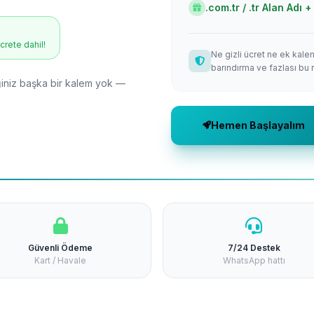
.com.tr / .tr Alan Adı
ücrete dahil!
Ne gizli ücret ne ek kale
barındırma ve fazlası bu 
niz başka bir kalem yok —
Hemen Başlayalım
Güvenli Ödeme
7/24 Destek
Kart / Havale
WhatsApp hattı