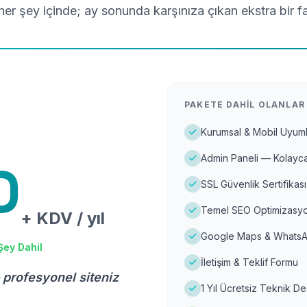
er şey içinde; ay sonunda karşınıza çıkan ekstra bir f
PAKETE DAHIL OLANLAR
Kurumsal & Mobil Uyuml
Admin Paneli — Kolayca
D
SSL Güvenlik Sertifikası
Temel SEO Optimizasyo
+ KDV / yıl
Google Maps & WhatsA
Şey Dahil
İletişim & Teklif Formu
 profesyonel siteniz
1 Yıl Ücretsiz Teknik D