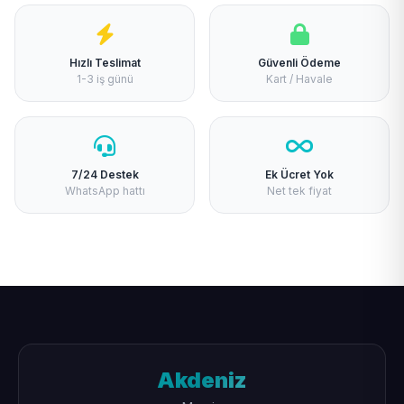
Hızlı Teslimat
Güvenli Ödeme
1-3 iş günü
Kart / Havale
7/24 Destek
Ek Ücret Yok
WhatsApp hattı
Net tek fiyat
Akdeniz