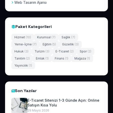
Web Tasarım Ajansı
Paket Kategorileri
Hizmet
(10)
Kurumsal
(7)
Sağlık
(7)
Yeme-İçme
(7)
Eğitim
(5)
Güzellik
(3)
Hukuk
(3)
Turizm
(3)
E-Ticaret
(2)
Spor
(2)
Tanıtım
(2)
Emlak
(1)
Finans
(1)
Mağaza
(1)
Yayıncılık
(1)
Son Yazılar
E-Ticaret Sitenizi 1-3 Günde Açın: Online
Satışın Kısa Yolu
29 Mayıs 2026