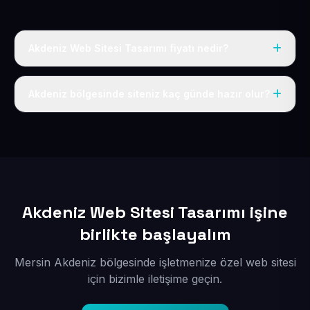
Akdeniz Web Sitesi Tasarımı fiyatı nedir?
Tek fiyat uygulanır: yıllık 50 USD + KDV. Bu bedele alan
adı, hosting, SSL ve temel SEO da dahildir.
Akdeniz bölgesinde siteniz kaç günde hazır olur?
İçerikleriniz elimize geçtikten sonra siteniz 1-3 iş günü
içerisinde yayına alınır.
Akdeniz Web Sitesi Tasarımı işine
birlikte başlayalım
Mersin Akdeniz bölgesinde işletmenize özel web sitesi
için bizimle iletişime geçin.