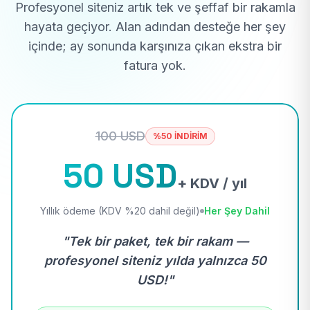
Profesyonel siteniz artık tek ve şeffaf bir rakamla
hayata geçiyor. Alan adından desteğe her şey
içinde; ay sonunda karşınıza çıkan ekstra bir
fatura yok.
100 USD
%50 İNDİRİM
50 USD
+ KDV / yıl
Yıllık ödeme (KDV %20 dahil değil)
Her Şey Dahil
"Tek bir paket, tek bir rakam —
profesyonel siteniz yılda yalnızca 50
USD!"