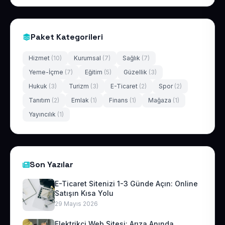
Paket Kategorileri
Hizmet
(10)
Kurumsal
(7)
Sağlık
(7)
Yeme-İçme
(7)
Eğitim
(5)
Güzellik
(3)
Hukuk
(3)
Turizm
(3)
E-Ticaret
(2)
Spor
(2)
Tanıtım
(2)
Emlak
(1)
Finans
(1)
Mağaza
(1)
Yayıncılık
(1)
Son Yazılar
E-Ticaret Sitenizi 1-3 Günde Açın: Online
Satışın Kısa Yolu
29 Mayıs 2026
Elektrikçi Web Sitesi: Arıza Anında