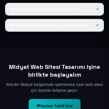
Midyat Web Sitesi Tasarımı fiyatı nedir?
Tek fiyat uygulanır: yıllık 50 USD + KDV. Bu bedele alan
adı, hosting, SSL ve temel SEO da dahildir.
Midyat bölgesinde siteniz kaç günde hazır olur?
İçerikleriniz elimize geçtikten sonra siteniz 1-3 iş günü
içerisinde yayına alınır.
Midyat Web Sitesi Tasarımı işine
birlikte başlayalım
Mardin Midyat bölgesinde işletmenize özel web sitesi
için bizimle iletişime geçin.
Hemen Teklif İste