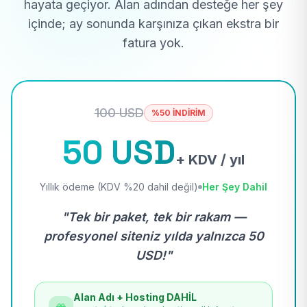
hayata geçiyor. Alan adından desteğe her şey
içinde; ay sonunda karşınıza çıkan ekstra bir
fatura yok.
100 USD
%50 İNDİRİM
50 USD
+ KDV / yıl
Yıllık ödeme (KDV %20 dahil değil)
Her Şey Dahil
"Tek bir paket, tek bir rakam —
profesyonel siteniz yılda yalnızca 50
USD!"
Alan Adı + Hosting DAHİL