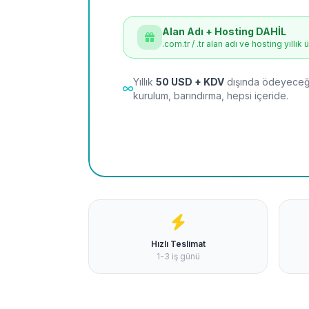
Alan Adı + Hosting DAHİL
.com.tr / .tr alan adı ve hosting yıllık 
Yıllık
50 USD + KDV
dışında ödeyeceği
kurulum, barındırma, hepsi içeride.
Hızlı Teslimat
1-3 iş günü