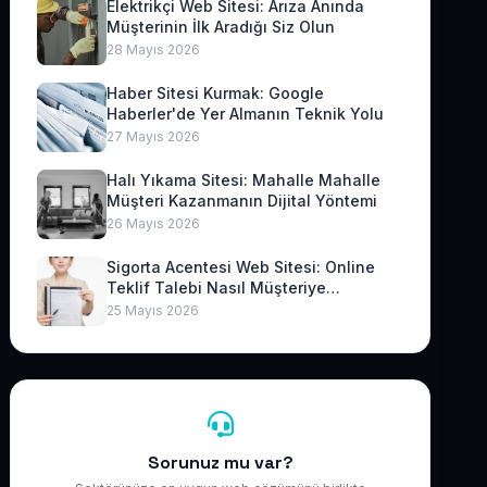
Elektrikçi Web Sitesi: Arıza Anında
Müşterinin İlk Aradığı Siz Olun
28 Mayıs 2026
Haber Sitesi Kurmak: Google
Haberler'de Yer Almanın Teknik Yolu
27 Mayıs 2026
Halı Yıkama Sitesi: Mahalle Mahalle
Müşteri Kazanmanın Dijital Yöntemi
26 Mayıs 2026
Sigorta Acentesi Web Sitesi: Online
Teklif Talebi Nasıl Müşteriye
Dönüşür?
25 Mayıs 2026
Sorunuz mu var?