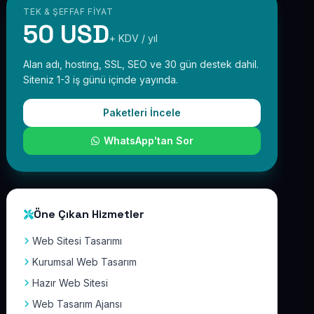
TEK & ŞEFFAF FIYAT
50 USD
+ KDV / yıl
Alan adı, hosting, SSL, SEO ve 30 gün destek dahil.
Siteniz 1-3 iş günü içinde yayında.
Paketleri İncele
WhatsApp'tan Sor
Öne Çıkan Hizmetler
Web Sitesi Tasarımı
Kurumsal Web Tasarım
Hazır Web Sitesi
Web Tasarım Ajansı