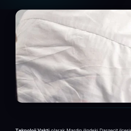
Teknoloji Vakti
olarak Mardin ilindeki Dargeçit ilçes