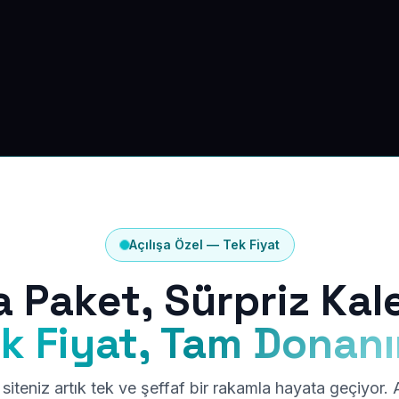
Açılışa Özel — Tek Fiyat
a Paket, Sürpriz Kal
k Fiyat, Tam Donan
siteniz artık tek ve şeffaf bir rakamla hayata geçiyor.