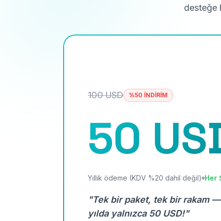
desteğe h
100 USD
%50 İNDİRİM
50 US
Yıllık ödeme (KDV %20 dahil değil)
Her 
"Tek bir paket, tek bir rakam —
yılda yalnızca 50 USD!"