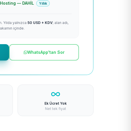
 + Hosting — DAHİL
Yıllık
m. Yılda yalnızca
50 USD + KDV
; alan adı,
rakamın içinde.
WhatsApp'tan Sor
Ek Ücret Yok
Net tek fiyat