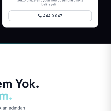
Sektörünüze en uygun web çözümünü birlikte
belirleyelim.
444 0 947
em Yok.
ım.
 Alan adından