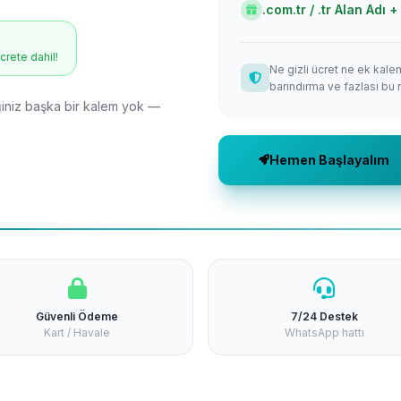
.com.tr / .tr Alan Adı
ücrete dahil!
Ne gizli ücret ne ek kale
barındırma ve fazlası bu 
niz başka bir kalem yok —
Hemen Başlayalım
Güvenli Ödeme
7/24 Destek
Kart / Havale
WhatsApp hattı