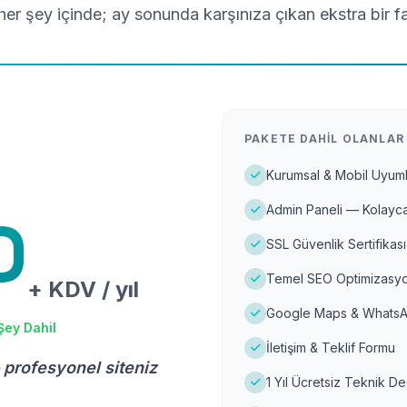
er şey içinde; ay sonunda karşınıza çıkan ekstra bir f
PAKETE DAHIL OLANLAR
Kurumsal & Mobil Uyuml
Admin Paneli — Kolayca
D
SSL Güvenlik Sertifikası
Temel SEO Optimizasyo
+ KDV / yıl
Google Maps & WhatsA
Şey Dahil
İletişim & Teklif Formu
 profesyonel siteniz
1 Yıl Ücretsiz Teknik D