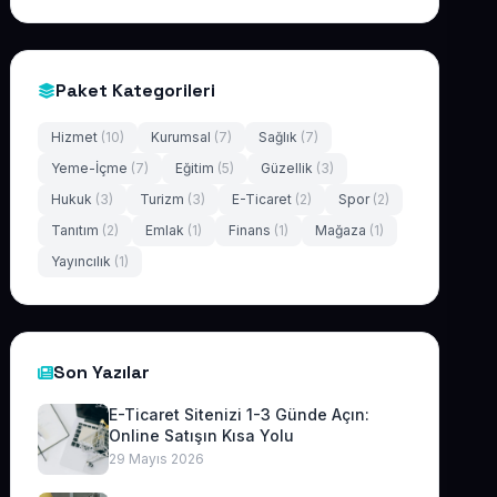
Paket Kategorileri
Hizmet
(10)
Kurumsal
(7)
Sağlık
(7)
Yeme-İçme
(7)
Eğitim
(5)
Güzellik
(3)
Hukuk
(3)
Turizm
(3)
E-Ticaret
(2)
Spor
(2)
Tanıtım
(2)
Emlak
(1)
Finans
(1)
Mağaza
(1)
Yayıncılık
(1)
Son Yazılar
E-Ticaret Sitenizi 1-3 Günde Açın:
Online Satışın Kısa Yolu
29 Mayıs 2026