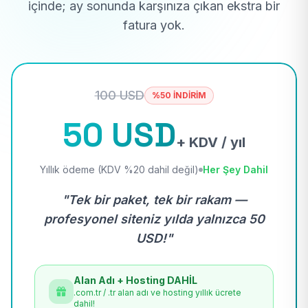
içinde; ay sonunda karşınıza çıkan ekstra bir
fatura yok.
100 USD
%50 İNDİRİM
50 USD
+ KDV / yıl
Yıllık ödeme (KDV %20 dahil değil)
Her Şey Dahil
"Tek bir paket, tek bir rakam —
profesyonel siteniz yılda yalnızca 50
USD!"
Alan Adı + Hosting DAHİL
.com.tr / .tr alan adı ve hosting yıllık ücrete
dahil!