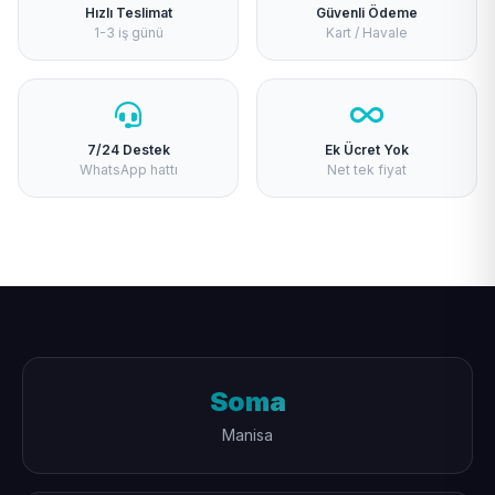
Hızlı Teslimat
Güvenli Ödeme
1-3 iş günü
Kart / Havale
7/24 Destek
Ek Ücret Yok
WhatsApp hattı
Net tek fiyat
Soma
Manisa