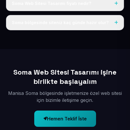
Soma Web Sitesi Tasarımı fiyatı nedir?
Tek fiyat uygulanır: yıllık 50 USD + KDV. Bu bedele alan
adı, hosting, SSL ve temel SEO da dahildir.
Soma bölgesinde siteniz kaç günde hazır olur?
İçerikleriniz elimize geçtikten sonra siteniz 1-3 iş günü
içerisinde yayına alınır.
Soma Web Sitesi Tasarımı işine
birlikte başlayalım
Manisa Soma bölgesinde işletmenize özel web sitesi
için bizimle iletişime geçin.
Hemen Teklif İste