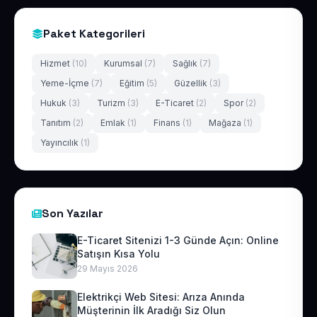
Paket Kategorileri
Hizmet
(10)
Kurumsal
(7)
Sağlık
(7)
Yeme-İçme
(7)
Eğitim
(5)
Güzellik
(3)
Hukuk
(3)
Turizm
(3)
E-Ticaret
(2)
Spor
(2)
Tanıtım
(2)
Emlak
(1)
Finans
(1)
Mağaza
(1)
Yayıncılık
(1)
Son Yazılar
E-Ticaret Sitenizi 1-3 Günde Açın: Online
Satışın Kısa Yolu
29 Mayıs 2026
Elektrikçi Web Sitesi: Arıza Anında
Müşterinin İlk Aradığı Siz Olun