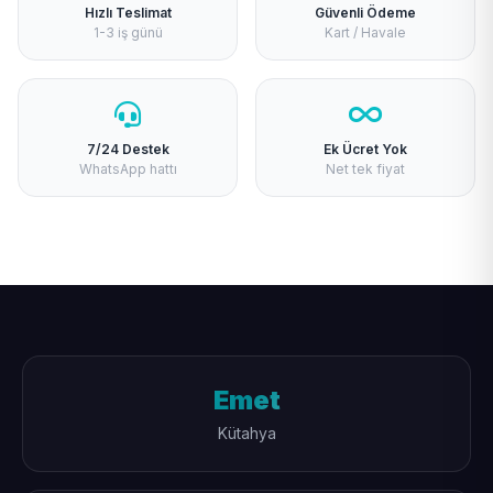
Hızlı Teslimat
Güvenli Ödeme
1-3 iş günü
Kart / Havale
7/24 Destek
Ek Ücret Yok
WhatsApp hattı
Net tek fiyat
Emet
Kütahya