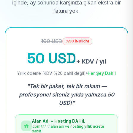
içinde; ay sonunda karşınıza çıkan ekstra bir
fatura yok.
100 USD
%50 İNDİRİM
50 USD
+ KDV / yıl
Yıllık ödeme (KDV %20 dahil değil)
Her Şey Dahil
"Tek bir paket, tek bir rakam —
profesyonel siteniz yılda yalnızca 50
USD!"
Alan Adı + Hosting DAHİL
.com.tr / .tr alan adı ve hosting yıllık ücrete
dahil!