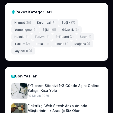
Paket Kategorileri
Hizmet
(10)
Kurumsal
(7)
Sağlık
(7)
Yeme-İçme
(7)
Eğitim
(5)
Güzellik
(3)
Hukuk
(3)
Turizm
(3)
E-Ticaret
(2)
Spor
(2)
Tanıtım
(2)
Emlak
(1)
Finans
(1)
Mağaza
(1)
Yayıncılık
(1)
Son Yazılar
E-Ticaret Sitenizi 1-3 Günde Açın: Online
Satışın Kısa Yolu
29 Mayıs 2026
Elektrikçi Web Sitesi: Arıza Anında
Müşterinin İlk Aradığı Siz Olun