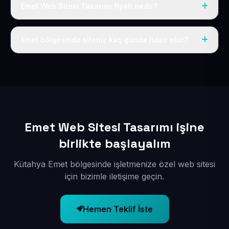
Emet Web Sitesi Tasarımı fiyatı nedir?
Tek fiyat uygulanır: yıllık 50 USD + KDV. Bu bedele alan
adı, hosting, SSL ve temel SEO da dahildir.
Emet bölgesinde siteniz kaç günde hazır olur?
İçerikleriniz elimize geçtikten sonra siteniz 1-3 iş günü
içerisinde yayına alınır.
Emet Web Sitesi Tasarımı işine
birlikte başlayalım
Kütahya Emet bölgesinde işletmenize özel web sitesi
için bizimle iletişime geçin.
Hemen Teklif İste