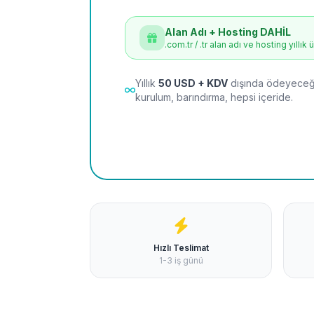
Alan Adı + Hosting DAHİL
.com.tr / .tr alan adı ve hosting yıllık 
Yıllık
50 USD + KDV
dışında ödeyeceği
kurulum, barındırma, hepsi içeride.
Hızlı Teslimat
1-3 iş günü