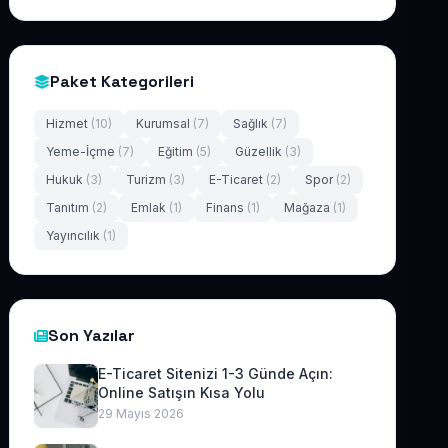
Paket Kategorileri
Hizmet
(10)
Kurumsal
(7)
Sağlık
(7)
Yeme-İçme
(7)
Eğitim
(5)
Güzellik
(3)
Hukuk
(3)
Turizm
(3)
E-Ticaret
(2)
Spor
(2)
Tanıtım
(2)
Emlak
(1)
Finans
(1)
Mağaza
(1)
Yayıncılık
(1)
Son Yazılar
E-Ticaret Sitenizi 1-3 Günde Açın:
Online Satışın Kısa Yolu
29 Mayıs 2026