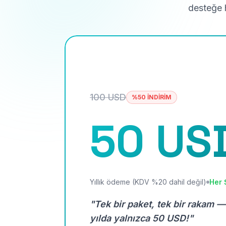
desteğe h
100 USD
%50 İNDİRİM
50 US
Yıllık ödeme (KDV %20 dahil değil)
Her 
"Tek bir paket, tek bir rakam —
yılda yalnızca 50 USD!"