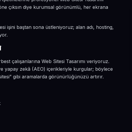
a öne çıksın diye kurumsal görünümlü, her ekrana
si işini baştan sona üstleniyoruz; alan adı, hosting,
yor.
i
best çalışanlarına Web Sitesi Tasarımı veriyoruz.
ve yapay zekâ (AEO) içerikleriyle kurgular; böylece
tesi” gibi aramalarda görünürlüğünüzü artırır.
k