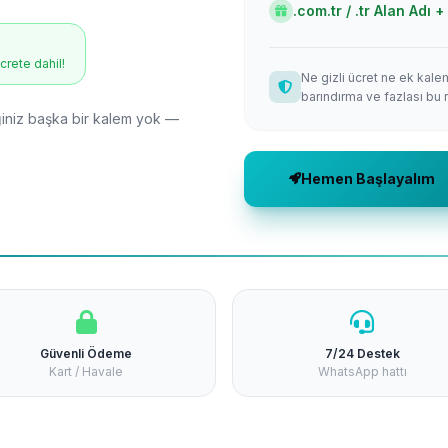
.com.tr / .tr Alan Adı
ücrete dahil!
Ne gizli ücret ne ek kale
barındırma ve fazlası bu 
niz başka bir kalem yok —
Hemen Başlayalım
Güvenli Ödeme
7/24 Destek
Kart / Havale
WhatsApp hattı