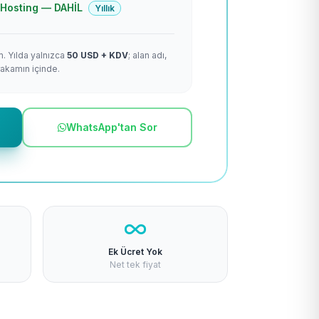
 + Hosting — DAHİL
Yıllık
m. Yılda yalnızca
50 USD + KDV
; alan adı,
rakamın içinde.
WhatsApp'tan Sor
Ek Ücret Yok
Net tek fiyat