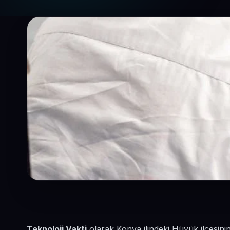
Teknoloji Vakti
olarak Konya ilindeki Hüyük ilçesini