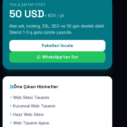
TEK & ŞEFFAF FIYAT
50 USD
+ KDV / yıl
Alan adı, hosting, SSL, SEO ve 30 gün destek dahil.
Siteniz 1-3 iş günü içinde yayında.
Paketleri İncele
WhatsApp'tan Sor
Öne Çıkan Hizmetler
Web Sitesi Tasarımı
Kurumsal Web Tasarım
Hazır Web Sitesi
Web Tasarım Ajansı