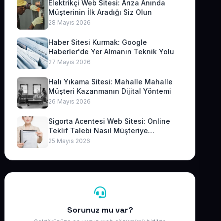
Elektrikçi Web Sitesi: Arıza Anında
Müşterinin İlk Aradığı Siz Olun
28 Mayıs 2026
Haber Sitesi Kurmak: Google
Haberler'de Yer Almanın Teknik Yolu
27 Mayıs 2026
Halı Yıkama Sitesi: Mahalle Mahalle
Müşteri Kazanmanın Dijital Yöntemi
26 Mayıs 2026
Sigorta Acentesi Web Sitesi: Online
Teklif Talebi Nasıl Müşteriye
Dönüşür?
25 Mayıs 2026
Sorunuz mu var?