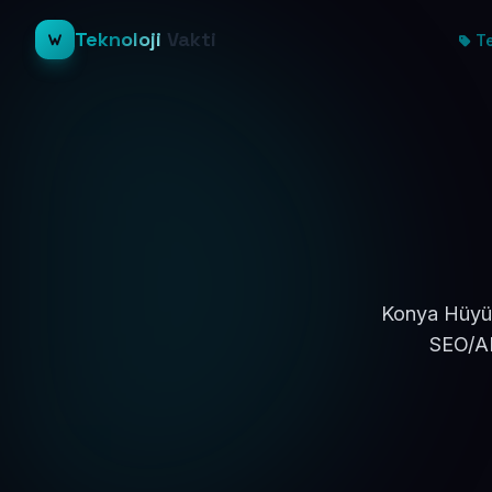
Teknoloji
Vakti
Te
Konya Hüyük
SEO/AE