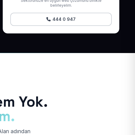
Sektörünüze en uygun web çözümünü birlikte
belirleyelim.
444 0 947
em Yok.
ım.
 Alan adından