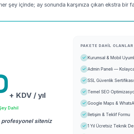
er şey içinde; ay sonunda karşınıza çıkan ekstra bir f
PAKETE DAHIL OLANLAR
Kurumsal & Mobil Uyuml
Admin Paneli — Kolayca
D
SSL Güvenlik Sertifikası
Temel SEO Optimizasyo
+ KDV / yıl
Google Maps & WhatsA
Şey Dahil
İletişim & Teklif Formu
 profesyonel siteniz
1 Yıl Ücretsiz Teknik D