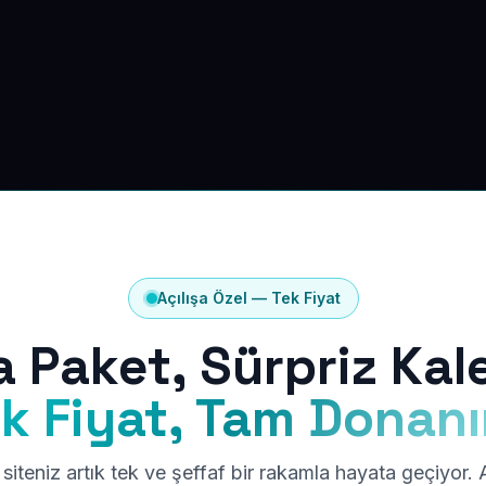
Açılışa Özel — Tek Fiyat
a Paket, Sürpriz Kal
k Fiyat, Tam Donan
siteniz artık tek ve şeffaf bir rakamla hayata geçiyor.