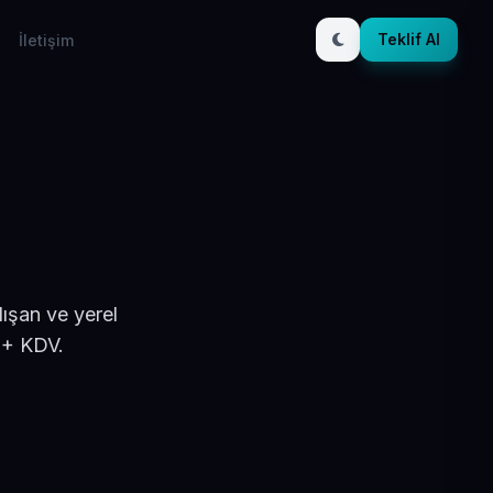
Teklif Al
İletişim
ışan ve yerel
 + KDV.