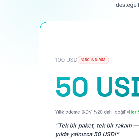
desteğe h
100 USD
%50 İNDİRİM
50 US
Yıllık ödeme (KDV %20 dahil değil)
Her 
"Tek bir paket, tek bir rakam —
yılda yalnızca 50 USD!"