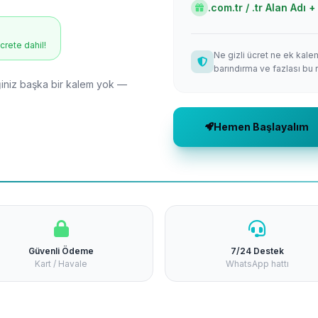
.com.tr / .tr Alan Adı
ücrete dahil!
Ne gizli ücret ne ek kale
barındırma ve fazlası bu 
niz başka bir kalem yok —
Hemen Başlayalım
Güvenli Ödeme
7/24 Destek
Kart / Havale
WhatsApp hattı