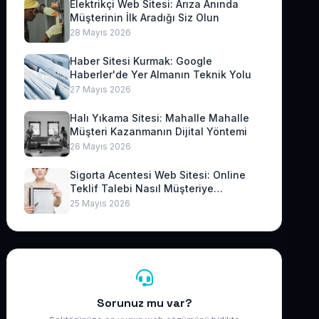
Elektrikçi Web Sitesi: Arıza Anında
Müşterinin İlk Aradığı Siz Olun
28 Mayıs 2026
Haber Sitesi Kurmak: Google
Haberler'de Yer Almanın Teknik Yolu
27 Mayıs 2026
Halı Yıkama Sitesi: Mahalle Mahalle
Müşteri Kazanmanın Dijital Yöntemi
26 Mayıs 2026
Sigorta Acentesi Web Sitesi: Online
Teklif Talebi Nasıl Müşteriye
Dönüşür?
25 Mayıs 2026
Sorunuz mu var?