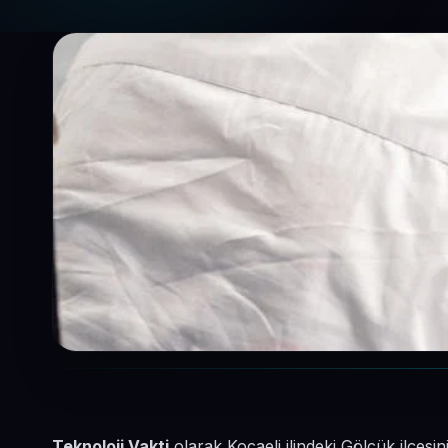
Teknoloji Vakti
olarak Kocaeli ilindeki Gölcük ilçesi