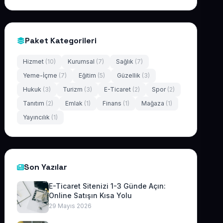
Paket Kategorileri
Hizmet
(10)
Kurumsal
(7)
Sağlık
(7)
Yeme-İçme
(7)
Eğitim
(5)
Güzellik
(3)
Hukuk
(3)
Turizm
(3)
E-Ticaret
(2)
Spor
(2)
Tanıtım
(2)
Emlak
(1)
Finans
(1)
Mağaza
(1)
Yayıncılık
(1)
Son Yazılar
E-Ticaret Sitenizi 1-3 Günde Açın:
Online Satışın Kısa Yolu
29 Mayıs 2026