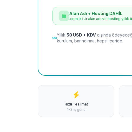
Alan Adı + Hosting DAHİL
.com.tr / .tr alan adı ve hosting yıllık 
Yıllık
50 USD + KDV
dışında ödeyeceği
kurulum, barındırma, hepsi içeride.
Hızlı Teslimat
1-3 iş günü