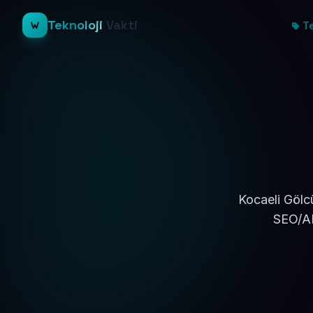
Teknoloji
Vakti
Te
Kocaeli Gölc
SEO/AE