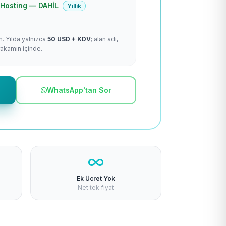
 + Hosting — DAHİL
Yıllık
m. Yılda yalnızca
50 USD + KDV
; alan adı,
rakamın içinde.
WhatsApp'tan Sor
Ek Ücret Yok
Net tek fiyat