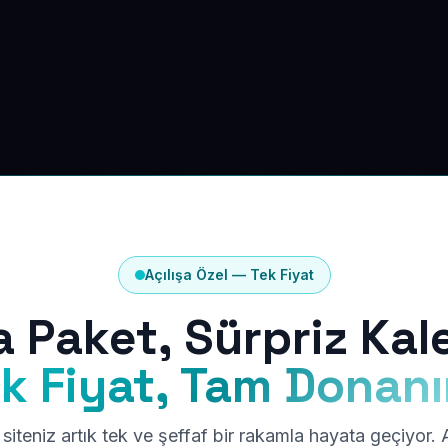
Açılışa Özel — Tek Fiyat
a Paket, Sürpriz Kal
k Fiyat, Tam Donan
siteniz artık tek ve şeffaf bir rakamla hayata geçiyor.