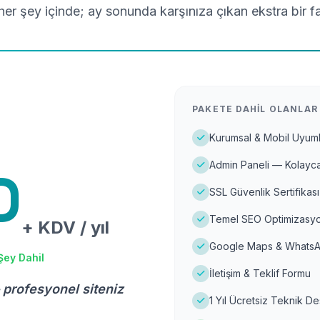
er şey içinde; ay sonunda karşınıza çıkan ekstra bir f
PAKETE DAHIL OLANLAR
Kurumsal & Mobil Uyuml
Admin Paneli — Kolayca
D
SSL Güvenlik Sertifikası
Temel SEO Optimizasyo
+ KDV / yıl
Google Maps & WhatsA
Şey Dahil
İletişim & Teklif Formu
 profesyonel siteniz
1 Yıl Ücretsiz Teknik D