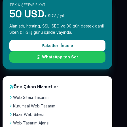
TEK & ŞEFFAF FIYAT
50 USD
+ KDV / yıl
Alan adı, hosting, SSL, SEO ve 30 gün destek dahil.
Siteniz 1-3 iş günü içinde yayında.
Paketleri İncele
WhatsApp'tan Sor
Öne Çıkan Hizmetler
Web Sitesi Tasarımı
Kurumsal Web Tasarım
Hazır Web Sitesi
Web Tasarım Ajansı