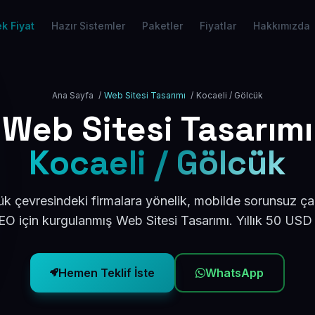
k Fiyat
Hazır Sistemler
Paketler
Fiyatlar
Hakkımızda
Ana Sayfa
/
Web Sitesi Tasarımı
/
Kocaeli / Gölcük
Web Sitesi Tasarımı
Kocaeli / Gölcük
ük çevresindeki firmalara yönelik, mobilde sorunsuz çal
O için kurgulanmış Web Sitesi Tasarımı. Yıllık 50 USD
Hemen Teklif İste
WhatsApp