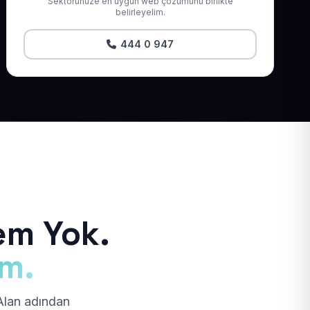
Sektörünüze en uygun web çözümünü birlikte
belirleyelim.
444 0 947
em Yok.
ım.
 Alan adından