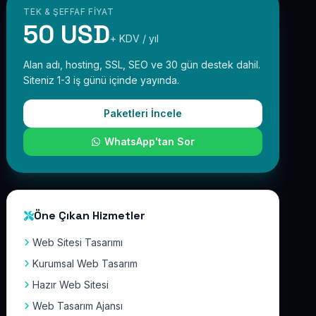
TEK & ŞEFFAF FIYAT
50 USD
+ KDV / yıl
Alan adı, hosting, SSL, SEO ve 30 gün destek dahil.
Siteniz 1-3 iş günü içinde yayında.
Paketleri İncele
WhatsApp'tan Sor
Öne Çıkan Hizmetler
Web Sitesi Tasarımı
Kurumsal Web Tasarım
Hazır Web Sitesi
Web Tasarım Ajansı