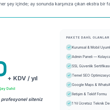
er şey içinde; ay sonunda karşınıza çıkan ekstra bir f
PAKETE DAHIL OLANLAR
Kurumsal & Mobil Uyuml
Admin Paneli — Kolayca
D
SSL Güvenlik Sertifikası
Temel SEO Optimizasyo
+ KDV / yıl
Google Maps & WhatsA
Şey Dahil
İletişim & Teklif Formu
 profesyonel siteniz
1 Yıl Ücretsiz Teknik D