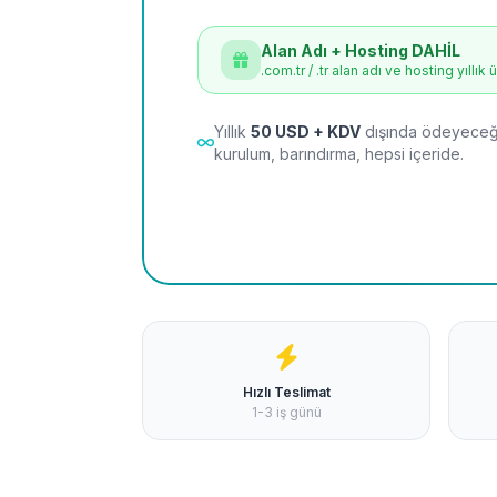
Alan Adı + Hosting DAHİL
.com.tr / .tr alan adı ve hosting yıllık 
Yıllık
50 USD + KDV
dışında ödeyeceği
kurulum, barındırma, hepsi içeride.
Hızlı Teslimat
1-3 iş günü