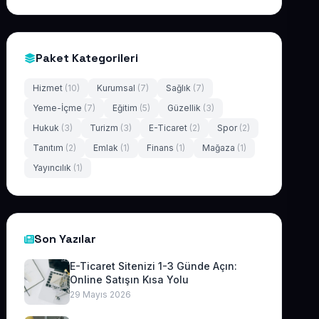
Paket Kategorileri
Hizmet
(10)
Kurumsal
(7)
Sağlık
(7)
Yeme-İçme
(7)
Eğitim
(5)
Güzellik
(3)
Hukuk
(3)
Turizm
(3)
E-Ticaret
(2)
Spor
(2)
Tanıtım
(2)
Emlak
(1)
Finans
(1)
Mağaza
(1)
Yayıncılık
(1)
Son Yazılar
E-Ticaret Sitenizi 1-3 Günde Açın:
Online Satışın Kısa Yolu
29 Mayıs 2026