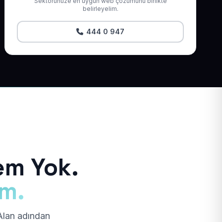
Sektörünüze en uygun web çözümünü birlikte
belirleyelim.
444 0 947
em Yok.
ım.
 Alan adından