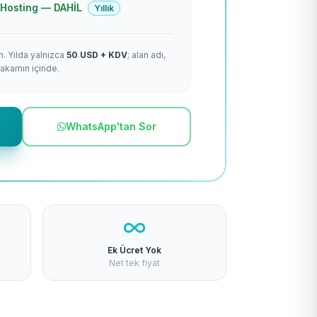
 + Hosting — DAHİL
Yıllık
m. Yılda yalnızca
50 USD + KDV
; alan adı,
rakamın içinde.
WhatsApp'tan Sor
Ek Ücret Yok
Net tek fiyat