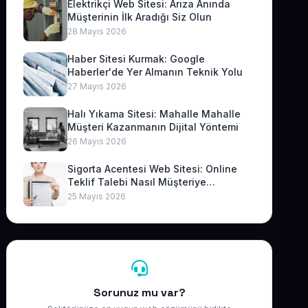
Elektrikçi Web Sitesi: Arıza Anında
Müşterinin İlk Aradığı Siz Olun
28 Mayıs 2026
Haber Sitesi Kurmak: Google
Haberler'de Yer Almanın Teknik Yolu
27 Mayıs 2026
Halı Yıkama Sitesi: Mahalle Mahalle
Müşteri Kazanmanın Dijital Yöntemi
26 Mayıs 2026
Sigorta Acentesi Web Sitesi: Online
Teklif Talebi Nasıl Müşteriye
Dönüşür?
25 Mayıs 2026
Sorunuz mu var?