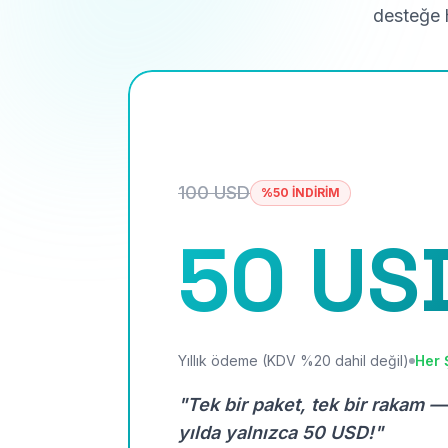
desteğe h
100 USD
%50 İNDİRİM
50 US
Yıllık ödeme (KDV %20 dahil değil)
Her 
"Tek bir paket, tek bir rakam —
yılda yalnızca 50 USD!"