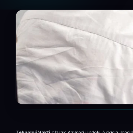
Teknoloji Vakti
olarak Kayseri ilindeki Akkışla ilçes