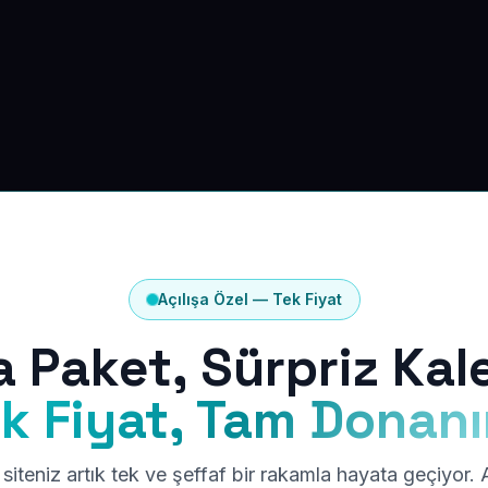
Açılışa Özel — Tek Fiyat
a Paket, Sürpriz Kal
k Fiyat, Tam Donan
siteniz artık tek ve şeffaf bir rakamla hayata geçiyor.