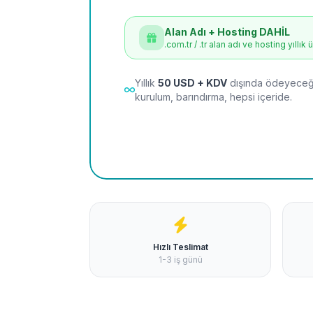
Alan Adı + Hosting DAHİL
.com.tr / .tr alan adı ve hosting yıllık 
Yıllık
50 USD + KDV
dışında ödeyeceği
kurulum, barındırma, hepsi içeride.
Hızlı Teslimat
1-3 iş günü