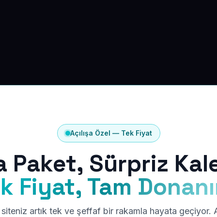
Açılışa Özel — Tek Fiyat
a Paket, Sürpriz Kal
k Fiyat, Tam Donan
siteniz artık tek ve şeffaf bir rakamla hayata geçiyor.