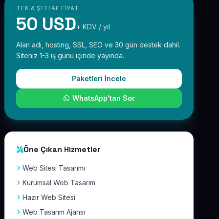
TEK & ŞEFFAF FIYAT
50 USD
+ KDV / yıl
Alan adı, hosting, SSL, SEO ve 30 gün destek dahil.
Siteniz 1-3 iş günü içinde yayında.
Paketleri İncele
WhatsApp'tan Sor
Öne Çıkan Hizmetler
Web Sitesi Tasarımı
Kurumsal Web Tasarım
Hazır Web Sitesi
Web Tasarım Ajansı