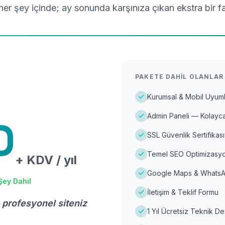
er şey içinde; ay sonunda karşınıza çıkan ekstra bir f
PAKETE DAHIL OLANLAR
Kurumsal & Mobil Uyuml
Admin Paneli — Kolayca
D
SSL Güvenlik Sertifikası
Temel SEO Optimizasyo
+ KDV / yıl
Google Maps & WhatsA
Şey Dahil
İletişim & Teklif Formu
 profesyonel siteniz
1 Yıl Ücretsiz Teknik D