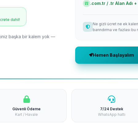
.com.tr / .tr Alan Adı
ücrete dahil!
Ne gizli ücret ne ek kale
barındırma ve fazlası bu 
niz başka bir kalem yok —
Hemen Başlayalım
Güvenli Ödeme
7/24 Destek
Kart / Havale
WhatsApp hattı