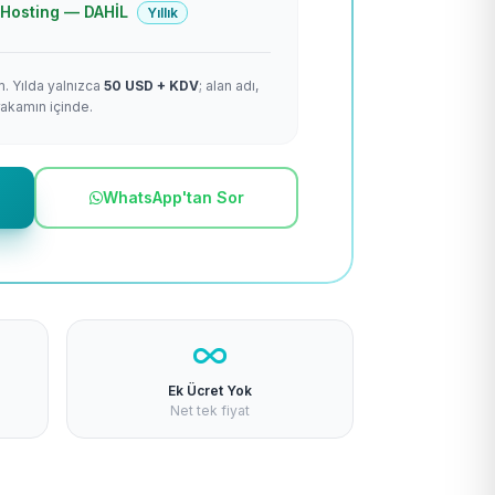
 + Hosting — DAHİL
Yıllık
m. Yılda yalnızca
50 USD + KDV
; alan adı,
rakamın içinde.
WhatsApp'tan Sor
Ek Ücret Yok
Net tek fiyat