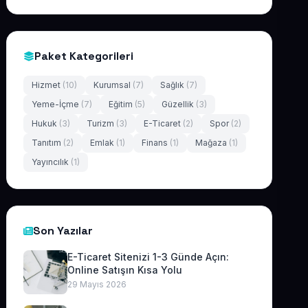
Paket Kategorileri
Hizmet
(10)
Kurumsal
(7)
Sağlık
(7)
Yeme-İçme
(7)
Eğitim
(5)
Güzellik
(3)
Hukuk
(3)
Turizm
(3)
E-Ticaret
(2)
Spor
(2)
Tanıtım
(2)
Emlak
(1)
Finans
(1)
Mağaza
(1)
Yayıncılık
(1)
Son Yazılar
E-Ticaret Sitenizi 1-3 Günde Açın:
Online Satışın Kısa Yolu
29 Mayıs 2026