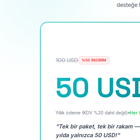
desteğe h
100 USD
%50 İNDİRİM
50 US
Yıllık ödeme (KDV %20 dahil değil)
Her 
"Tek bir paket, tek bir rakam —
yılda yalnızca 50 USD!"