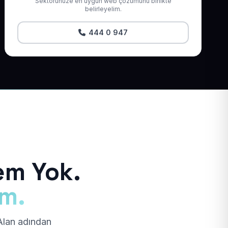
Sektörünüze en uygun web çözümünü birlikte
belirleyelim.
444 0 947
em Yok.
ım.
 Alan adından