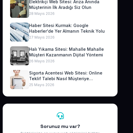
Elektrikçi Web Sitesi: Arıza Anında
Müşterinin İlk Aradığı Siz Olun
28 Mayıs 2026
Haber Sitesi Kurmak: Google
Haberler'de Yer Almanın Teknik Yolu
27 Mayıs 2026
Halı Yıkama Sitesi: Mahalle Mahalle
Müşteri Kazanmanın Dijital Yöntemi
26 Mayıs 2026
Sigorta Acentesi Web Sitesi: Online
Teklif Talebi Nasıl Müşteriye
Dönüşür?
25 Mayıs 2026
Sorunuz mu var?