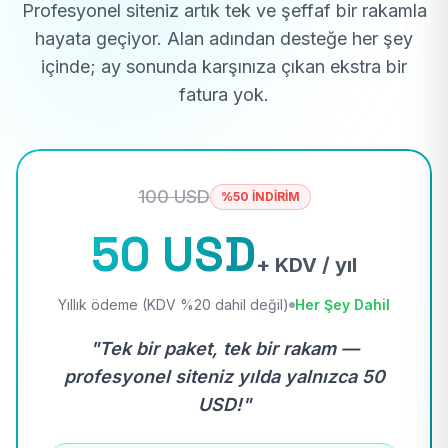
Profesyonel siteniz artık tek ve şeffaf bir rakamla
hayata geçiyor. Alan adından desteğe her şey
içinde; ay sonunda karşınıza çıkan ekstra bir
fatura yok.
100 USD
%50 İNDİRİM
50 USD
+ KDV / yıl
Yıllık ödeme (KDV %20 dahil değil)
Her Şey Dahil
"Tek bir paket, tek bir rakam —
profesyonel siteniz yılda yalnızca 50
USD!"