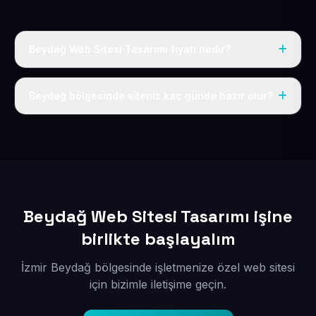
Beydağ Web Sitesi Tasarımı fiyatı nedir?
Tek fiyat uygulanır: yıllık 50 USD + KDV. Bu bedele alan
adı, hosting, SSL ve temel SEO da dahildir.
Beydağ bölgesinde siteniz kaç günde hazır olur?
İçerikleriniz elimize geçtikten sonra siteniz 1-3 iş günü
içerisinde yayına alınır.
Beydağ Web Sitesi Tasarımı işine
birlikte başlayalım
İzmir Beydağ bölgesinde işletmenize özel web sitesi
için bizimle iletişime geçin.