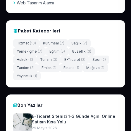
Web Tasarım Ajansı
Paket Kategorileri
Hizmet
(10)
Kurumsal
(7)
Sağlık
(7)
Yeme-İçme
(7)
Eğitim
(5)
Güzellik
(3)
Hukuk
(3)
Turizm
(3)
E-Ticaret
(2)
Spor
(2)
Tanıtım
(2)
Emlak
(1)
Finans
(1)
Mağaza
(1)
Yayıncılık
(1)
Son Yazılar
E-Ticaret Sitenizi 1-3 Günde Açın: Online
Satışın Kısa Yolu
29 Mayıs 2026