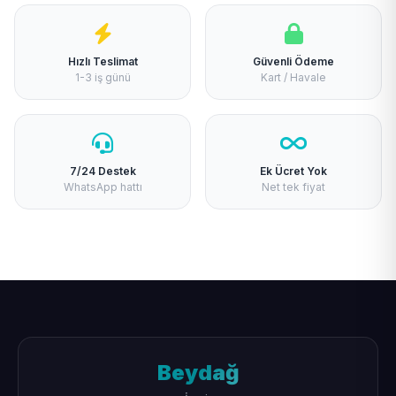
Hızlı Teslimat
Güvenli Ödeme
1-3 iş günü
Kart / Havale
7/24 Destek
Ek Ücret Yok
WhatsApp hattı
Net tek fiyat
Beydağ