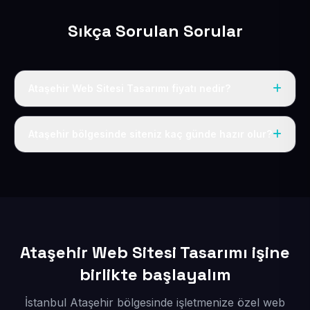
Sıkça Sorulan Sorular
Ataşehir Web Sitesi Tasarımı fiyatı nedir?
Tek fiyat uygulanır: yıllık 50 USD + KDV. Bu bedele alan
adı, hosting, SSL ve temel SEO da dahildir.
Ataşehir bölgesinde siteniz kaç günde hazır olur?
İçerikleriniz elimize geçtikten sonra siteniz 1-3 iş günü
içerisinde yayına alınır.
Ataşehir Web Sitesi Tasarımı işine
birlikte başlayalım
İstanbul Ataşehir bölgesinde işletmenize özel web