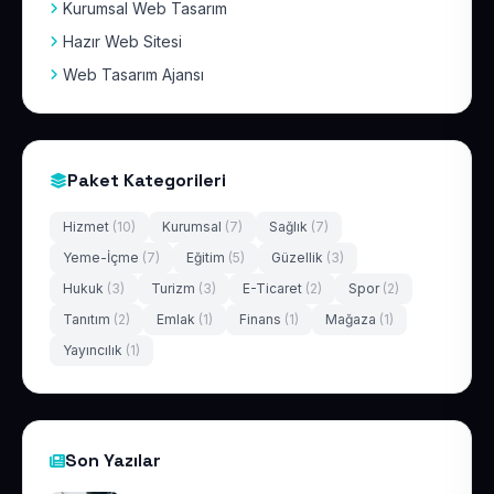
Kurumsal Web Tasarım
Hazır Web Sitesi
Web Tasarım Ajansı
Paket Kategorileri
Hizmet
(10)
Kurumsal
(7)
Sağlık
(7)
Yeme-İçme
(7)
Eğitim
(5)
Güzellik
(3)
Hukuk
(3)
Turizm
(3)
E-Ticaret
(2)
Spor
(2)
Tanıtım
(2)
Emlak
(1)
Finans
(1)
Mağaza
(1)
Yayıncılık
(1)
Son Yazılar