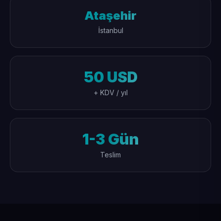
Ataşehir
İstanbul
50 USD
+ KDV / yıl
1-3 Gün
Teslim