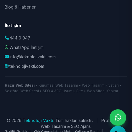
Blog & Haberler
İletişim
444 0 947
WhatsApp İletişim
info@teknolojivakti.com
teknolojivakti.com
Hazır Web Sitesi
• Kurumsal Web Tasarım • Web Tasarım Fiyatları •
Sektörel Web Sitesi • SEO & AEO Uyumlu Site • Web Sitesi Yapımı
© 2026
Teknoloji Vakti
. Tüm hakları saklıdır.
|
Profesyonel
Web Tasarım & SEO Ajansı
Gizlilik Politikası
|
KVKK Aydınlatma Metni
|
Kullanım Şartları
|