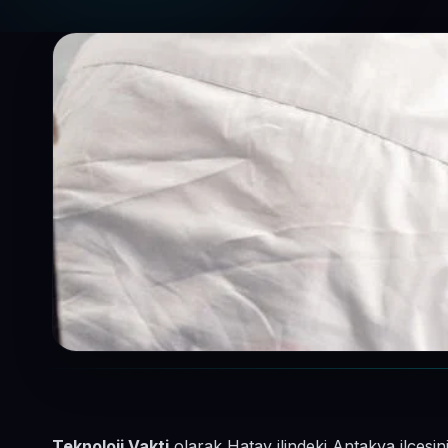
Teknoloji Vakti
olarak Hatay ilindeki Antakya ilçesin