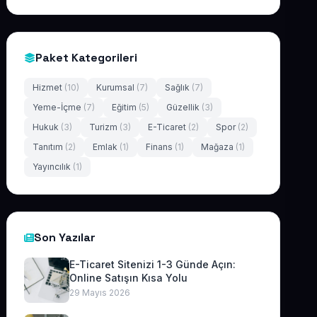
Paket Kategorileri
Hizmet
(10)
Kurumsal
(7)
Sağlık
(7)
Yeme-İçme
(7)
Eğitim
(5)
Güzellik
(3)
Hukuk
(3)
Turizm
(3)
E-Ticaret
(2)
Spor
(2)
Tanıtım
(2)
Emlak
(1)
Finans
(1)
Mağaza
(1)
Yayıncılık
(1)
Son Yazılar
E-Ticaret Sitenizi 1-3 Günde Açın:
Online Satışın Kısa Yolu
29 Mayıs 2026