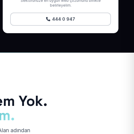
Sektörünüze en uygun web çözümünü birlikte
belirleyelim.
444 0 947
em Yok.
ım.
 Alan adından