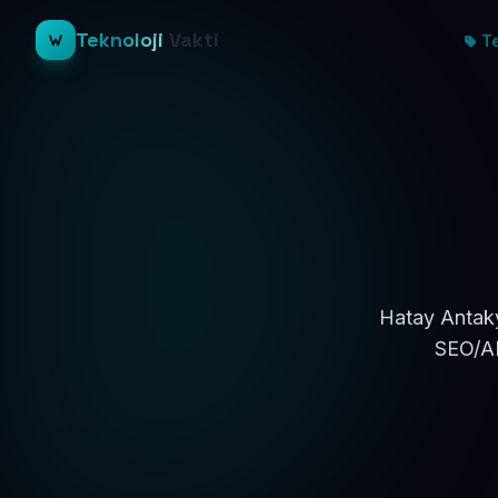
Teknoloji
Vakti
Te
Hatay Antaky
SEO/AE