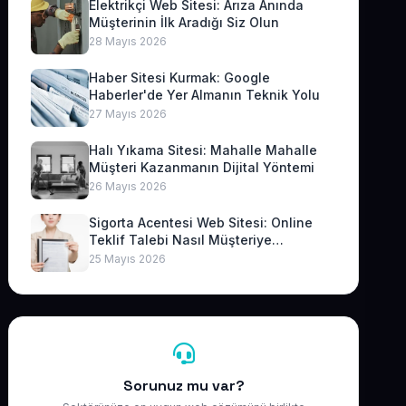
Elektrikçi Web Sitesi: Arıza Anında
Müşterinin İlk Aradığı Siz Olun
28 Mayıs 2026
Haber Sitesi Kurmak: Google
Haberler'de Yer Almanın Teknik Yolu
27 Mayıs 2026
Halı Yıkama Sitesi: Mahalle Mahalle
Müşteri Kazanmanın Dijital Yöntemi
26 Mayıs 2026
Sigorta Acentesi Web Sitesi: Online
Teklif Talebi Nasıl Müşteriye
Dönüşür?
25 Mayıs 2026
Sorunuz mu var?