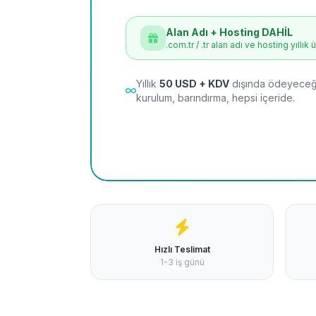
Alan Adı + Hosting DAHİL
.com.tr / .tr alan adı ve hosting yıllık 
Yıllık
50 USD + KDV
dışında ödeyeceği
kurulum, barındırma, hepsi içeride.
Hızlı Teslimat
1-3 iş günü