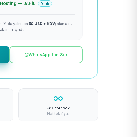
 + Hosting — DAHİL
Yıllık
m. Yılda yalnızca
50 USD + KDV
; alan adı,
rakamın içinde.
WhatsApp'tan Sor
Ek Ücret Yok
Net tek fiyat