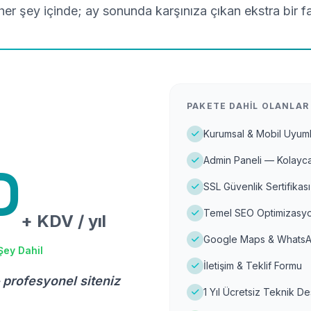
er şey içinde; ay sonunda karşınıza çıkan ekstra bir f
PAKETE DAHIL OLANLAR
Kurumsal & Mobil Uyuml
Admin Paneli — Kolayca
D
SSL Güvenlik Sertifikası
Temel SEO Optimizasyo
+ KDV / yıl
Google Maps & WhatsA
Şey Dahil
İletişim & Teklif Formu
 profesyonel siteniz
1 Yıl Ücretsiz Teknik D