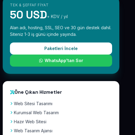
TEK & ŞEFFAF FIYAT
50 USD
+ KDV / yıl
Alan adı, hosting, SSL, SEO ve 30 gün destek dahil.
Siteniz 1-3 iş günü içinde yayında.
Paketleri İncele
WhatsApp'tan Sor
Öne Çıkan Hizmetler
Web Sitesi Tasarımı
Kurumsal Web Tasarım
Hazır Web Sitesi
Web Tasarım Ajansı