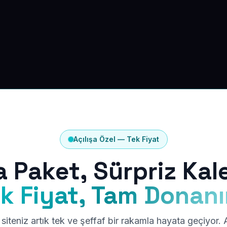
Açılışa Özel — Tek Fiyat
a Paket, Sürpriz Kal
k Fiyat, Tam Donan
siteniz artık tek ve şeffaf bir rakamla hayata geçiyor.