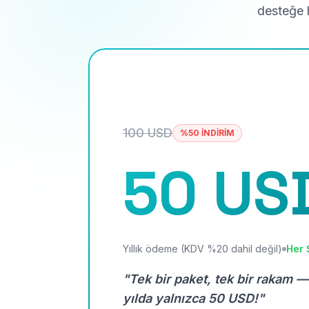
desteğe h
100 USD
%50 İNDİRİM
50 US
Yıllık ödeme (KDV %20 dahil değil)
Her 
"Tek bir paket, tek bir rakam —
yılda yalnızca 50 USD!"