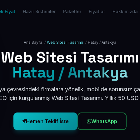
k Fiyat
Hazır Sistemler
Paketler
Fiyatlar
Hakkımızda
Ana Sayfa
/
Web Sitesi Tasarımı
/
Hatay / Antakya
Web Sitesi Tasarımı
Hatay / Antakya
a çevresindeki firmalara yönelik, mobilde sorunsuz çal
O için kurgulanmış Web Sitesi Tasarımı. Yıllık 50 USD
Hemen Teklif İste
WhatsApp