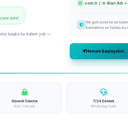
.com.tr / .tr Alan Adı
ücrete dahil!
Ne gizli ücret ne ek kale
barındırma ve fazlası bu 
niz başka bir kalem yok —
Hemen Başlayalım
Güvenli Ödeme
7/24 Destek
Kart / Havale
WhatsApp hattı