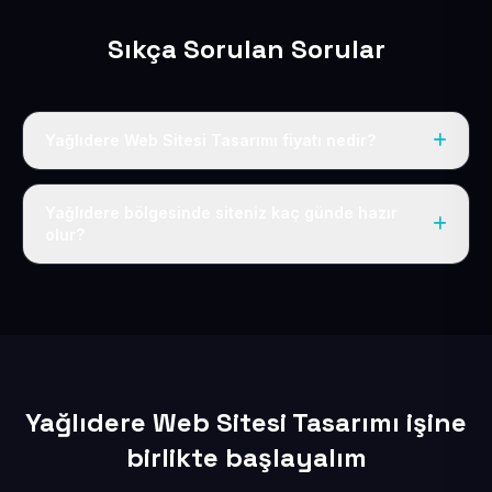
Sıkça Sorulan Sorular
Yağlıdere Web Sitesi Tasarımı fiyatı nedir?
Tek fiyat uygulanır: yıllık 50 USD + KDV. Bu bedele alan
adı, hosting, SSL ve temel SEO da dahildir.
Yağlıdere bölgesinde siteniz kaç günde hazır
olur?
İçerikleriniz elimize geçtikten sonra siteniz 1-3 iş günü
içerisinde yayına alınır.
Yağlıdere Web Sitesi Tasarımı işine
birlikte başlayalım