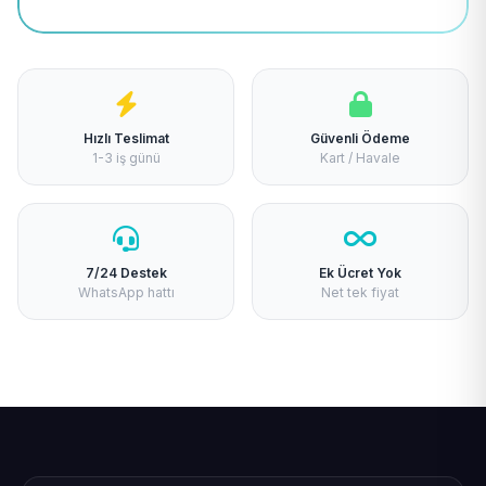
Hızlı Teslimat
Güvenli Ödeme
1-3 iş günü
Kart / Havale
7/24 Destek
Ek Ücret Yok
WhatsApp hattı
Net tek fiyat