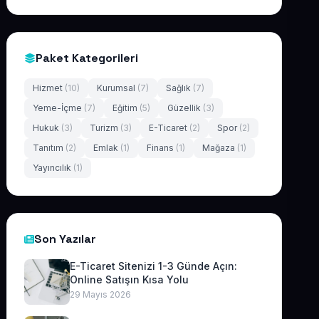
Paket Kategorileri
Hizmet
(10)
Kurumsal
(7)
Sağlık
(7)
Yeme-İçme
(7)
Eğitim
(5)
Güzellik
(3)
Hukuk
(3)
Turizm
(3)
E-Ticaret
(2)
Spor
(2)
Tanıtım
(2)
Emlak
(1)
Finans
(1)
Mağaza
(1)
Yayıncılık
(1)
Son Yazılar
E-Ticaret Sitenizi 1-3 Günde Açın:
Online Satışın Kısa Yolu
29 Mayıs 2026