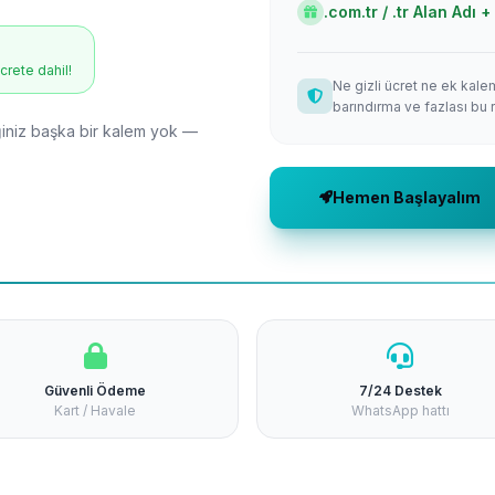
.com.tr / .tr Alan Adı
ücrete dahil!
Ne gizli ücret ne ek kale
barındırma ve fazlası bu 
niz başka bir kalem yok —
Hemen Başlayalım
Güvenli Ödeme
7/24 Destek
Kart / Havale
WhatsApp hattı