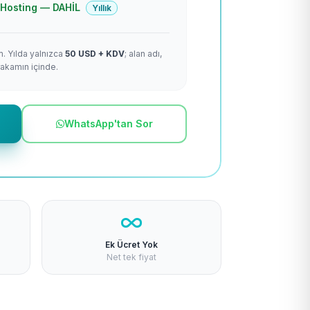
 + Hosting — DAHİL
Yıllık
m. Yılda yalnızca
50 USD + KDV
; alan adı,
rakamın içinde.
WhatsApp'tan Sor
Ek Ücret Yok
Net tek fiyat