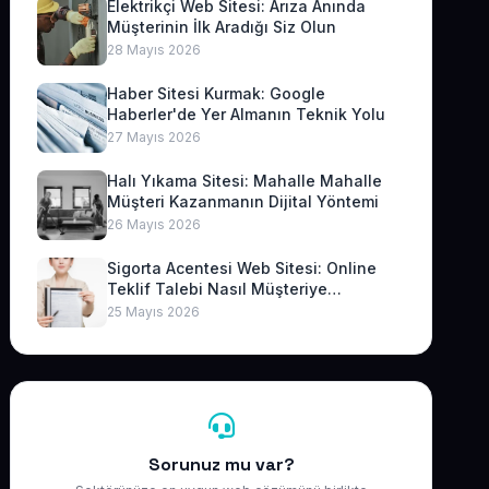
Elektrikçi Web Sitesi: Arıza Anında
Müşterinin İlk Aradığı Siz Olun
28 Mayıs 2026
Haber Sitesi Kurmak: Google
Haberler'de Yer Almanın Teknik Yolu
27 Mayıs 2026
Halı Yıkama Sitesi: Mahalle Mahalle
Müşteri Kazanmanın Dijital Yöntemi
26 Mayıs 2026
Sigorta Acentesi Web Sitesi: Online
Teklif Talebi Nasıl Müşteriye
Dönüşür?
25 Mayıs 2026
Sorunuz mu var?