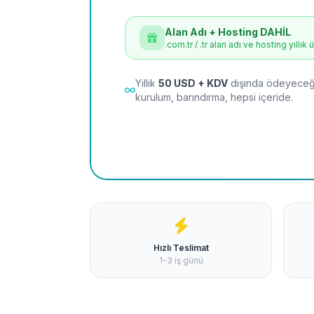
Alan Adı + Hosting DAHİL
.com.tr / .tr alan adı ve hosting yıllık 
Yıllık
50 USD + KDV
dışında ödeyeceği
kurulum, barındırma, hepsi içeride.
Hızlı Teslimat
1-3 iş günü