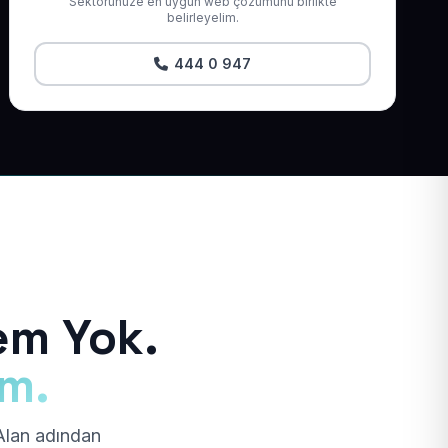
Sektörünüze en uygun web çözümünü birlikte
belirleyelim.
444 0 947
em Yok.
ım.
 Alan adından