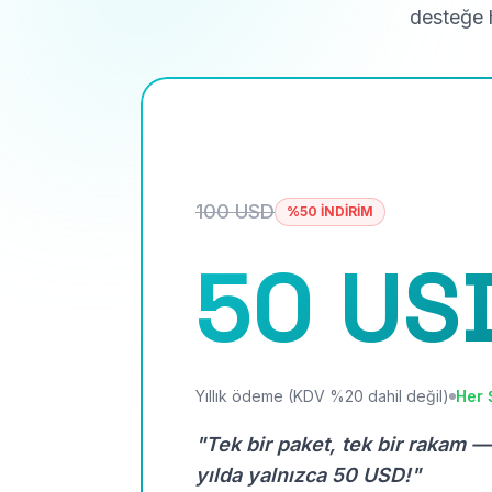
desteğe h
100 USD
%50 İNDİRİM
50 US
Yıllık ödeme (KDV %20 dahil değil)
Her 
"Tek bir paket, tek bir rakam —
yılda yalnızca 50 USD!"