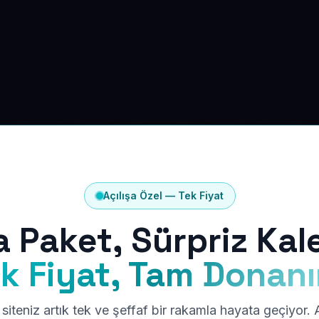
Açılışa Özel — Tek Fiyat
a Paket, Sürpriz Kal
k Fiyat, Tam Donan
siteniz artık tek ve şeffaf bir rakamla hayata geçiyor.