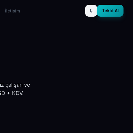
Teklif Al
İletişim
ı
uz çalışan ve
USD + KDV.