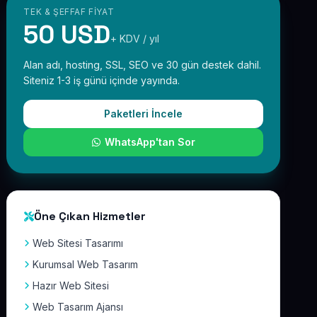
TEK & ŞEFFAF FIYAT
50 USD
+ KDV / yıl
Alan adı, hosting, SSL, SEO ve 30 gün destek dahil.
Siteniz 1-3 iş günü içinde yayında.
Paketleri İncele
WhatsApp'tan Sor
Öne Çıkan Hizmetler
Web Sitesi Tasarımı
Kurumsal Web Tasarım
Hazır Web Sitesi
Web Tasarım Ajansı