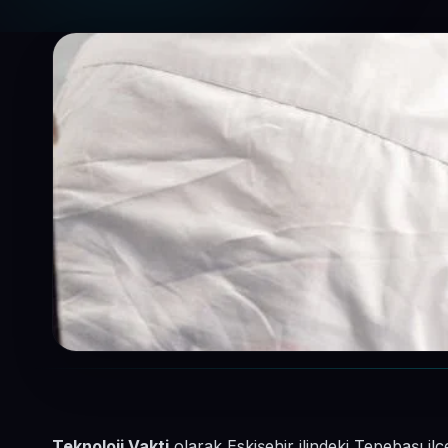
Teknoloji Vakti
olarak Eskişehir ilindeki Tepebaşı il