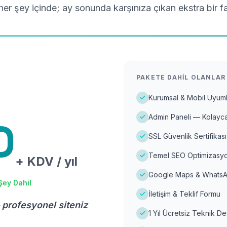
er şey içinde; ay sonunda karşınıza çıkan ekstra bir f
PAKETE DAHIL OLANLAR
Kurumsal & Mobil Uyuml
Admin Paneli — Kolayca
D
SSL Güvenlik Sertifikası
Temel SEO Optimizasyo
+ KDV / yıl
Google Maps & WhatsA
Şey Dahil
İletişim & Teklif Formu
 profesyonel siteniz
1 Yıl Ücretsiz Teknik D