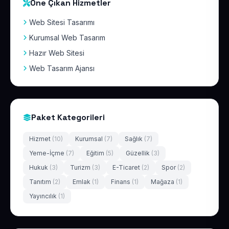
Öne Çıkan Hizmetler
Web Sitesi Tasarımı
Kurumsal Web Tasarım
Hazır Web Sitesi
Web Tasarım Ajansı
Paket Kategorileri
Hizmet
(10)
Kurumsal
(7)
Sağlık
(7)
Yeme-İçme
(7)
Eğitim
(5)
Güzellik
(3)
Hukuk
(3)
Turizm
(3)
E-Ticaret
(2)
Spor
(2)
Tanıtım
(2)
Emlak
(1)
Finans
(1)
Mağaza
(1)
Yayıncılık
(1)