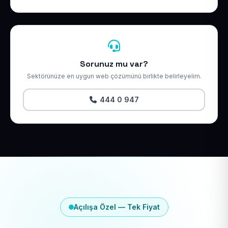
Sorunuz mu var?
Sektörünüze en uygun web çözümünü birlikte belirleyelim.
444 0 947
Açılışa Özel — Tek Fiyat