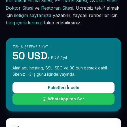
Kurumsal Firma Sitesi
,
E-Ticaret Sitesi
,
Avukat Sitesi
,
Doktor Sitesi
ve
Restoran Sitesi
. Ücretsiz teklif almak
için
iletişim sayfamıza
yazabilir, faydalı rehberler için
blog içeriklerimizi
takip edebilirsiniz.
TEK & ŞEFFAF FIYAT
50 USD
+ KDV / yıl
Alan adı, hosting, SSL, SEO ve 30 gün destek dahil.
Siteniz 1-3 iş günü içinde yayında.
Paketleri İncele
WhatsApp'tan Sor