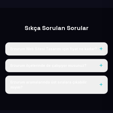
Sıkça Sorulan Sorular
Erzurum Web Sitesi Tasarımı için fiyat ne kadar?
Erzurum dahil Türkiye’nin her yerinde geçerli yıllık tek
fiyatımız 50 USD + KDV’dir. Alan adı, hosting, SSL ve
Erzurum ilçelerinde de çalışıyor musunuz?
temel SEO bu fiyatın içindedir.
Elbette; Erzurum iline bağlı bütün ilçelere uzaktan ve
eksiksiz şekilde hizmet sunuyoruz.
Erzurum aramalarında üst sıralara çıkabilir
miyim?
Sitenizi Erzurum odaklı yerel SEO ve AEO içerikleriyle
kuruyoruz; böylece bölgesel aramalarda daha kolay
bulunur hale gelirsiniz.