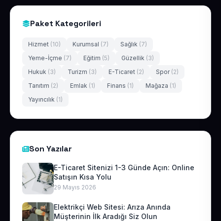
Paket Kategorileri
Hizmet
(10)
Kurumsal
(7)
Sağlık
(7)
Yeme-İçme
(7)
Eğitim
(5)
Güzellik
(3)
Hukuk
(3)
Turizm
(3)
E-Ticaret
(2)
Spor
(2)
Tanıtım
(2)
Emlak
(1)
Finans
(1)
Mağaza
(1)
Yayıncılık
(1)
Son Yazılar
E-Ticaret Sitenizi 1-3 Günde Açın: Online
Satışın Kısa Yolu
29 Mayıs 2026
Elektrikçi Web Sitesi: Arıza Anında
Müşterinin İlk Aradığı Siz Olun