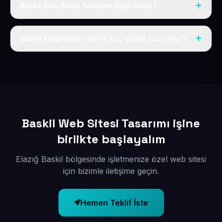
Baskil Web Sitesi Tasarımı fiyatı nedir?
Tek fiyat uygulanır: yıllık 50 USD + KDV. Bu bedele alan
adı, hosting, SSL ve temel SEO da dahildir.
Baskil bölgesinde siteniz kaç günde hazır olur?
İçerikleriniz elimize geçtikten sonra siteniz 1-3 iş günü
içerisinde yayına alınır.
Baskil Web Sitesi Tasarımı işine
birlikte başlayalım
Elazığ Baskil bölgesinde işletmenize özel web sitesi
için bizimle iletişime geçin.
Hemen Teklif İste