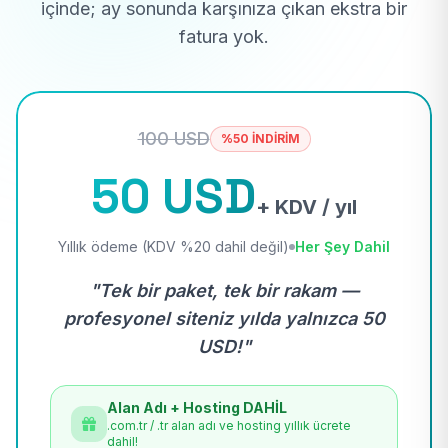
içinde; ay sonunda karşınıza çıkan ekstra bir
fatura yok.
100 USD
%50 İNDİRİM
50 USD
+ KDV / yıl
Yıllık ödeme (KDV %20 dahil değil)
Her Şey Dahil
"Tek bir paket, tek bir rakam —
profesyonel siteniz yılda yalnızca 50
USD!"
Alan Adı + Hosting DAHİL
.com.tr / .tr alan adı ve hosting yıllık ücrete
dahil!