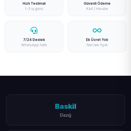
Hızlı Teslimat
Güvenli Ödeme
1-3 iş günü
Kart / Havale
7/24 Destek
Ek Ücret Yok
WhatsApp hattı
Net tek fiyat
Baskil
Elazığ