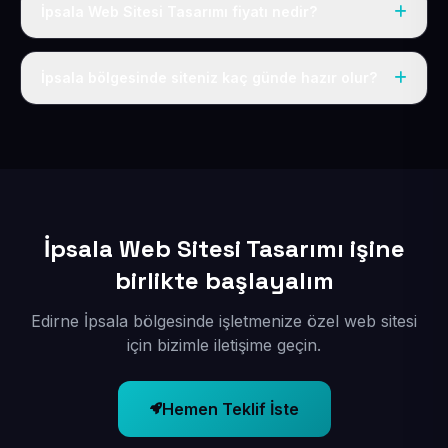
İpsala Web Sitesi Tasarımı fiyatı nedir?
Tek fiyat uygulanır: yıllık 50 USD + KDV. Bu bedele alan
adı, hosting, SSL ve temel SEO da dahildir.
İpsala bölgesinde siteniz kaç günde hazır olur?
İçerikleriniz elimize geçtikten sonra siteniz 1-3 iş günü
içerisinde yayına alınır.
İpsala Web Sitesi Tasarımı işine
birlikte başlayalım
Edirne İpsala bölgesinde işletmenize özel web sitesi
için bizimle iletişime geçin.
Hemen Teklif İste