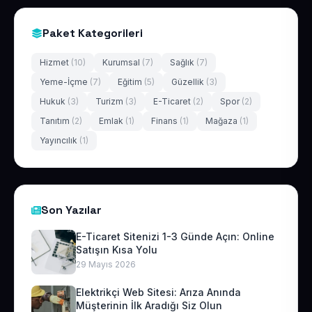
Paket Kategorileri
Hizmet
(10)
Kurumsal
(7)
Sağlık
(7)
Yeme-İçme
(7)
Eğitim
(5)
Güzellik
(3)
Hukuk
(3)
Turizm
(3)
E-Ticaret
(2)
Spor
(2)
Tanıtım
(2)
Emlak
(1)
Finans
(1)
Mağaza
(1)
Yayıncılık
(1)
Son Yazılar
E-Ticaret Sitenizi 1-3 Günde Açın: Online
Satışın Kısa Yolu
29 Mayıs 2026
Elektrikçi Web Sitesi: Arıza Anında
Müşterinin İlk Aradığı Siz Olun