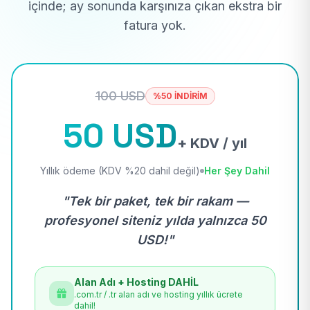
içinde; ay sonunda karşınıza çıkan ekstra bir
fatura yok.
100 USD
%50 İNDİRİM
50 USD
+ KDV / yıl
Yıllık ödeme (KDV %20 dahil değil)
Her Şey Dahil
"Tek bir paket, tek bir rakam —
profesyonel siteniz yılda yalnızca 50
USD!"
Alan Adı + Hosting DAHİL
.com.tr / .tr alan adı ve hosting yıllık ücrete
dahil!