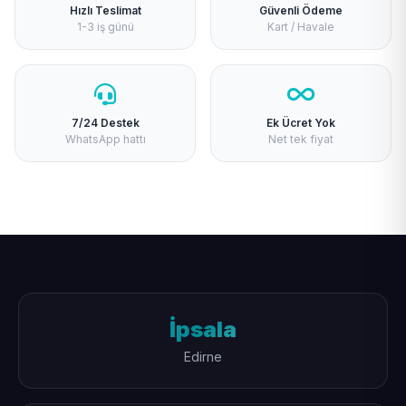
Hızlı Teslimat
Güvenli Ödeme
1-3 iş günü
Kart / Havale
7/24 Destek
Ek Ücret Yok
WhatsApp hattı
Net tek fiyat
İpsala
Edirne