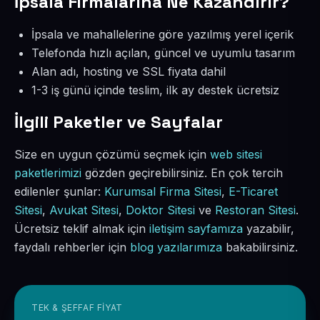
İpsala Firmalarına Ne Kazandırır?
İpsala ve mahallelerine göre yazılmış yerel içerik
Telefonda hızlı açılan, güncel ve uyumlu tasarım
Alan adı, hosting ve SSL fiyata dahil
1-3 iş günü içinde teslim, ilk ay destek ücretsiz
İlgili Paketler ve Sayfalar
Size en uygun çözümü seçmek için
web sitesi
paketlerimizi
gözden geçirebilirsiniz. En çok tercih
edilenler şunlar:
Kurumsal Firma Sitesi
,
E-Ticaret
Sitesi
,
Avukat Sitesi
,
Doktor Sitesi
ve
Restoran Sitesi
.
Ücretsiz teklif almak için
iletişim sayfamıza
yazabilir,
faydalı rehberler için
blog yazılarımıza
bakabilirsiniz.
TEK & ŞEFFAF FIYAT