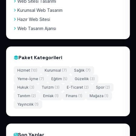
Web Sitesi Tasarımı
Kurumsal Web Tasarım
Hazır Web Sitesi
Web Tasarım Ajansı
Paket Kategorileri
Hizmet
(10)
Kurumsal
(7)
Sağlık
(7)
Yeme-İçme
(7)
Eğitim
(5)
Güzellik
(3)
Hukuk
(3)
Turizm
(3)
E-Ticaret
(2)
Spor
(2)
Tanıtım
(2)
Emlak
(1)
Finans
(1)
Mağaza
(1)
Yayıncılık
(1)
Son Yazılar