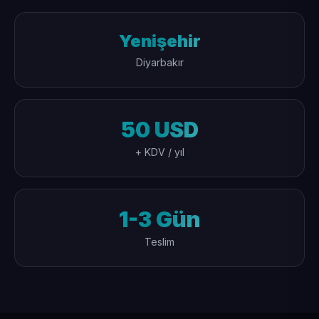
Yenişehir
Diyarbakır
50 USD
+ KDV / yıl
1-3 Gün
Teslim