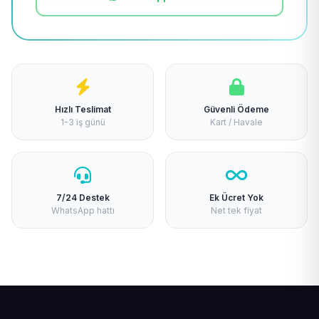
Hızlı Teslimat
Güvenli Ödeme
1-3 iş günü
Kart / Havale
7/24 Destek
Ek Ücret Yok
WhatsApp hattı
Net tek fiyat