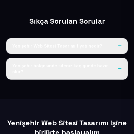
Sıkça Sorulan Sorular
Yenişehir Web Sitesi Tasarımı fiyatı nedir?
Tek fiyat uygulanır: yıllık 50 USD + KDV. Bu bedele alan
adı, hosting, SSL ve temel SEO da dahildir.
Yenişehir bölgesinde siteniz kaç günde hazır
olur?
İçerikleriniz elimize geçtikten sonra siteniz 1-3 iş günü
içerisinde yayına alınır.
Yenişehir Web Sitesi Tasarımı işine
birlikte başlayalım