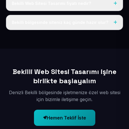
Bekilli Web Sitesi Tasarımı fiyatı nedir?
Tek fiyat uygulanır: yıllık 50 USD + KDV. Bu bedele alan
adı, hosting, SSL ve temel SEO da dahildir.
Bekilli bölgesinde siteniz kaç günde hazır olur?
İçerikleriniz elimize geçtikten sonra siteniz 1-3 iş günü
içerisinde yayına alınır.
Bekilli Web Sitesi Tasarımı işine
birlikte başlayalım
Denizli Bekilli bölgesinde işletmenize özel web sitesi
için bizimle iletişime geçin.
Hemen Teklif İste