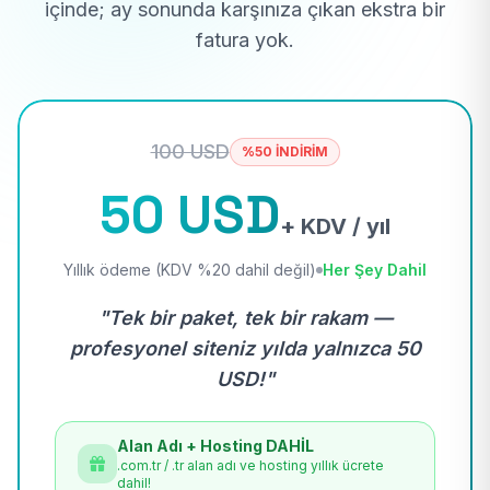
içinde; ay sonunda karşınıza çıkan ekstra bir
fatura yok.
100 USD
%50 İNDİRİM
50 USD
+ KDV / yıl
Yıllık ödeme (KDV %20 dahil değil)
Her Şey Dahil
"Tek bir paket, tek bir rakam —
profesyonel siteniz yılda yalnızca 50
USD!"
Alan Adı + Hosting DAHİL
.com.tr / .tr alan adı ve hosting yıllık ücrete
dahil!