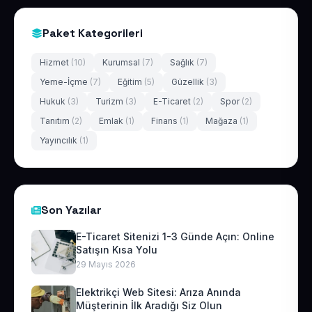
Paket Kategorileri
Hizmet
(10)
Kurumsal
(7)
Sağlık
(7)
Yeme-İçme
(7)
Eğitim
(5)
Güzellik
(3)
Hukuk
(3)
Turizm
(3)
E-Ticaret
(2)
Spor
(2)
Tanıtım
(2)
Emlak
(1)
Finans
(1)
Mağaza
(1)
Yayıncılık
(1)
Son Yazılar
E-Ticaret Sitenizi 1-3 Günde Açın: Online
Satışın Kısa Yolu
29 Mayıs 2026
Elektrikçi Web Sitesi: Arıza Anında
Müşterinin İlk Aradığı Siz Olun