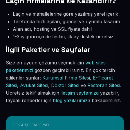
Laçin Firmalarına Ne Kazandırır?
Laçin ve mahallelerine göre yazılmış yerel içerik
Telefonda hızlı açılan, güncel ve uyumlu tasarım
Alan adı, hosting ve SSL fiyata dahil
1-3 iş günü içinde teslim, ilk ay destek ücretsiz
İlgili Paketler ve Sayfalar
Size en uygun çözümü seçmek için
web sitesi
paketlerimizi
gözden geçirebilirsiniz. En çok tercih
edilenler şunlar:
Kurumsal Firma Sitesi
,
E-Ticaret
Sitesi
,
Avukat Sitesi
,
Doktor Sitesi
ve
Restoran Sitesi
.
Ücretsiz teklif almak için
iletişim sayfamıza
yazabilir,
faydalı rehberler için
blog yazılarımıza
bakabilirsiniz.
TEK & ŞEFFAF FIYAT