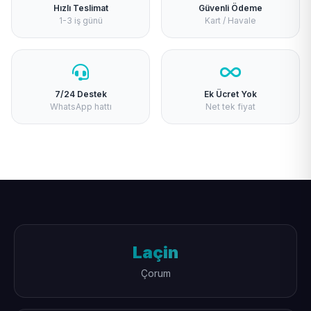
Hızlı Teslimat
Güvenli Ödeme
1-3 iş günü
Kart / Havale
7/24 Destek
Ek Ücret Yok
WhatsApp hattı
Net tek fiyat
Laçin
Çorum