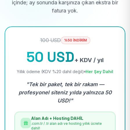
içinde; ay sonunda karşınıza çıkan ekstra bir
fatura yok.
100 USD
%50 İNDİRİM
50 USD
+ KDV / yıl
Yıllık ödeme (KDV %20 dahil değil)
Her Şey Dahil
"Tek bir paket, tek bir rakam —
profesyonel siteniz yılda yalnızca 50
USD!"
Alan Adı + Hosting DAHİL
.com.tr / .tr alan adı ve hosting yıllık ücrete
dahil!