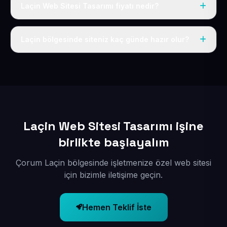
Laçin Web Sitesi Tasarımı fiyatı nedir?
Tek fiyat uygulanır: yıllık 50 USD + KDV. Bu bedele alan
adı, hosting, SSL ve temel SEO da dahildir.
Laçin bölgesinde siteniz kaç günde hazır olur?
İçerikleriniz elimize geçtikten sonra siteniz 1-3 iş günü
içerisinde yayına alınır.
Laçin Web Sitesi Tasarımı işine
birlikte başlayalım
Çorum Laçin bölgesinde işletmenize özel web sitesi
için bizimle iletişime geçin.
Hemen Teklif İste