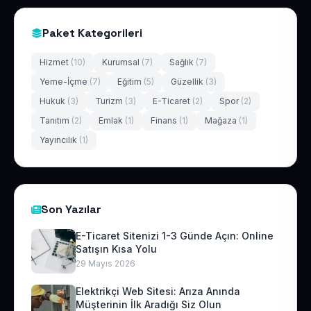
Paket Kategorileri
Hizmet
(10)
Kurumsal
(7)
Sağlık
(7)
Yeme-İçme
(7)
Eğitim
(5)
Güzellik
(3)
Hukuk
(3)
Turizm
(3)
E-Ticaret
(2)
Spor
(2)
Tanıtım
(2)
Emlak
(1)
Finans
(1)
Mağaza
(1)
Yayıncılık
(1)
Son Yazılar
E-Ticaret Sitenizi 1-3 Günde Açın: Online
Satışın Kısa Yolu
29 Mayıs 2026
Elektrikçi Web Sitesi: Arıza Anında
Müşterinin İlk Aradığı Siz Olun