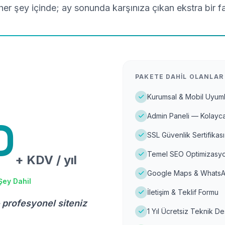
er şey içinde; ay sonunda karşınıza çıkan ekstra bir f
PAKETE DAHIL OLANLAR
Kurumsal & Mobil Uyuml
Admin Paneli — Kolayca
D
SSL Güvenlik Sertifikası
Temel SEO Optimizasyo
+ KDV / yıl
Google Maps & WhatsA
Şey Dahil
İletişim & Teklif Formu
 profesyonel siteniz
1 Yıl Ücretsiz Teknik D