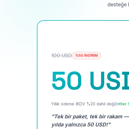
desteğe h
100 USD
%50 İNDİRİM
50 US
Yıllık ödeme (KDV %20 dahil değil)
Her 
"Tek bir paket, tek bir rakam —
yılda yalnızca 50 USD!"