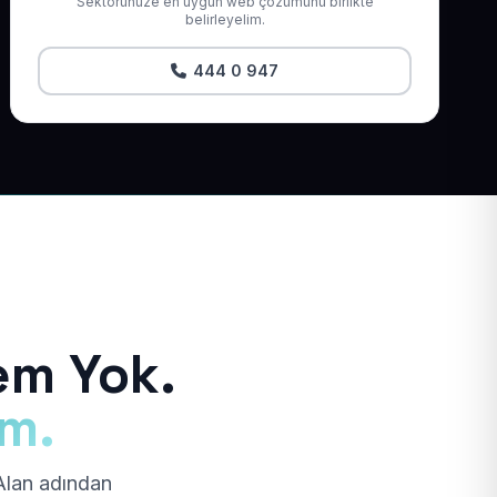
Sektörünüze en uygun web çözümünü birlikte
belirleyelim.
444 0 947
em Yok.
ım.
 Alan adından