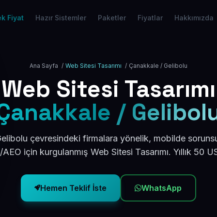
k Fiyat
Hazır Sistemler
Paketler
Fiyatlar
Hakkımızda
Ana Sayfa
/
Web Sitesi Tasarımı
/
Çanakkale / Gelibolu
Web Sitesi Tasarımı
Çanakkale / Gelibol
libolu çevresindeki firmalara yönelik, mobilde soruns
/AEO için kurgulanmış Web Sitesi Tasarımı. Yıllık 50 
Hemen Teklif İste
WhatsApp