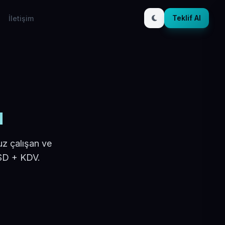
Teklif Al
İletişim
u
uz çalışan ve
USD + KDV.