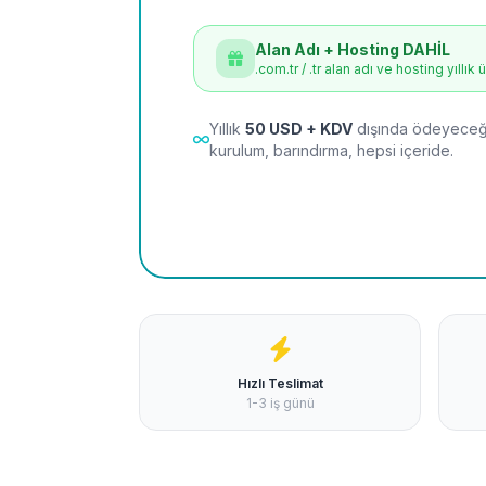
Alan Adı + Hosting DAHİL
.com.tr / .tr alan adı ve hosting yıllık 
Yıllık
50 USD + KDV
dışında ödeyeceği
kurulum, barındırma, hepsi içeride.
Hızlı Teslimat
1-3 iş günü