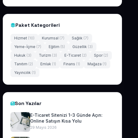
Paket Kategorileri
Hizmet
(10)
Kurumsal
(7)
Sağlık
(7)
Yeme-İçme
(7)
Eğitim
(5)
Güzellik
(3)
Hukuk
(3)
Turizm
(3)
E-Ticaret
(2)
Spor
(2)
Tanıtım
(2)
Emlak
(1)
Finans
(1)
Mağaza
(1)
Yayıncılık
(1)
Son Yazılar
E-Ticaret Sitenizi 1-3 Günde Açın:
Online Satışın Kısa Yolu
29 Mayıs 2026