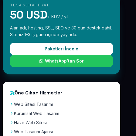
TEK & ŞEFFAF FIYAT
50 USD
+ KDV / yıl
Alan adı, hosting, SSL, SEO ve 30 gün destek dahil.
Siteniz 1-3 iş günü içinde yayında.
Paketleri İncele
WhatsApp'tan Sor
Öne Çıkan Hizmetler
Web Sitesi Tasarımı
Kurumsal Web Tasarım
Hazır Web Sitesi
Web Tasarım Ajansı