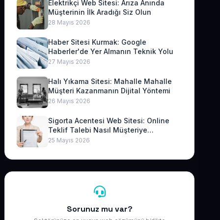
Elektrikçi Web Sitesi: Arıza Anında
Müşterinin İlk Aradığı Siz Olun
28 Mayıs 2026
Haber Sitesi Kurmak: Google
Haberler'de Yer Almanın Teknik Yolu
27 Mayıs 2026
Halı Yıkama Sitesi: Mahalle Mahalle
Müşteri Kazanmanın Dijital Yöntemi
26 Mayıs 2026
Sigorta Acentesi Web Sitesi: Online
Teklif Talebi Nasıl Müşteriye
Dönüşür?
25 Mayıs 2026
Sorunuz mu var?