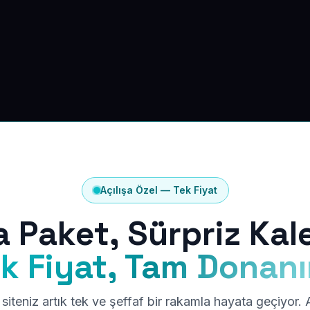
Açılışa Özel — Tek Fiyat
a Paket, Sürpriz Kal
k Fiyat, Tam Donan
siteniz artık tek ve şeffaf bir rakamla hayata geçiyor.