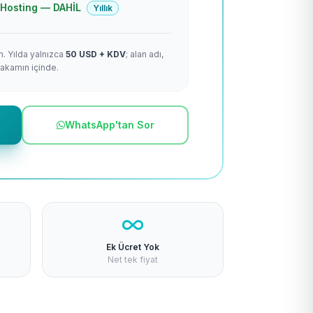
 + Hosting — DAHİL
Yıllık
m. Yılda yalnızca
50 USD + KDV
; alan adı,
rakamın içinde.
WhatsApp'tan Sor
Ek Ücret Yok
Net tek fiyat