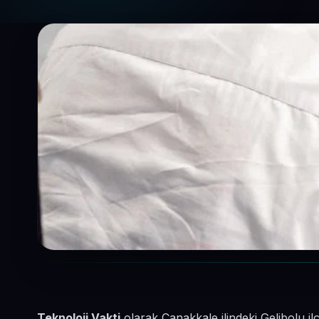
Teknoloji Vakti
olarak Çanakkale ilindeki Gelibolu il