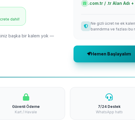
.com.tr / .tr Alan Adı
ücrete dahil!
Ne gizli ücret ne ek kale
barındırma ve fazlası bu 
niz başka bir kalem yok —
Hemen Başlayalım
Güvenli Ödeme
7/24 Destek
Kart / Havale
WhatsApp hattı