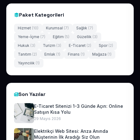
Paket Kategorileri
Hizmet
(10)
Kurumsal
(7)
Sağlık
(7)
Yeme-İçme
(7)
Eğitim
(5)
Güzellik
(3)
Hukuk
(3)
Turizm
(3)
E-Ticaret
(2)
Spor
(2)
Tanıtım
(2)
Emlak
(1)
Finans
(1)
Mağaza
(1)
Yayıncılık
(1)
Son Yazılar
E-Ticaret Sitenizi 1-3 Günde Açın: Online
Satışın Kısa Yolu
29 Mayıs 2026
Elektrikçi Web Sitesi: Arıza Anında
Müşterinin İlk Aradığı Siz Olun