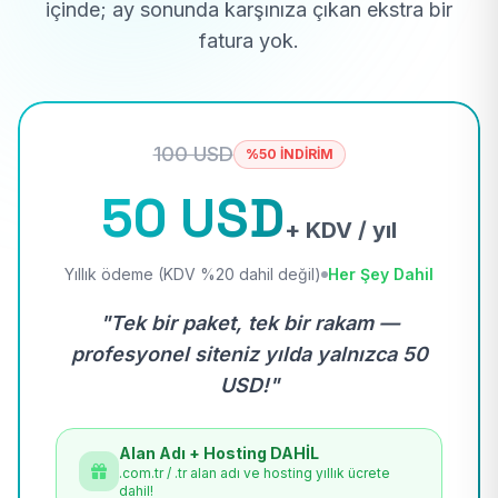
içinde; ay sonunda karşınıza çıkan ekstra bir
fatura yok.
100 USD
%50 İNDİRİM
50 USD
+ KDV / yıl
Yıllık ödeme (KDV %20 dahil değil)
Her Şey Dahil
"Tek bir paket, tek bir rakam —
profesyonel siteniz yılda yalnızca 50
USD!"
Alan Adı + Hosting DAHİL
.com.tr / .tr alan adı ve hosting yıllık ücrete
dahil!