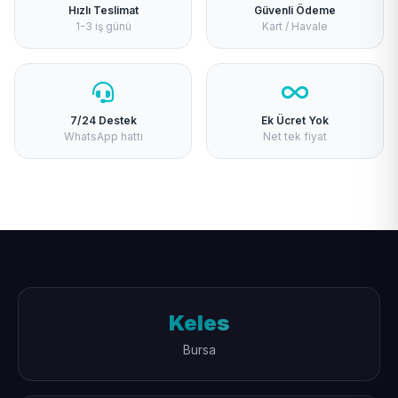
Hızlı Teslimat
Güvenli Ödeme
1-3 iş günü
Kart / Havale
7/24 Destek
Ek Ücret Yok
WhatsApp hattı
Net tek fiyat
Keles
Bursa