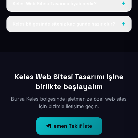
Keles Web Sitesi Tasarımı fiyatı nedir?
Tek fiyat uygulanır: yıllık 50 USD + KDV. Bu bedele alan
adı, hosting, SSL ve temel SEO da dahildir.
Keles bölgesinde siteniz kaç günde hazır olur?
İçerikleriniz elimize geçtikten sonra siteniz 1-3 iş günü
içerisinde yayına alınır.
Keles Web Sitesi Tasarımı işine
birlikte başlayalım
Bursa Keles bölgesinde işletmenize özel web sitesi
için bizimle iletişime geçin.
Hemen Teklif İste