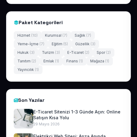
Paket Kategorileri
Hizmet
(10)
Kurumsal
(7)
Sağlık
(7)
Yeme-İçme
(7)
Eğitim
(5)
Güzellik
(3)
Hukuk
(3)
Turizm
(3)
E-Ticaret
(2)
Spor
(2)
Tanıtım
(2)
Emlak
(1)
Finans
(1)
Mağaza
(1)
Yayıncılık
(1)
Son Yazılar
E-Ticaret Sitenizi 1-3 Günde Açın: Online
Satışın Kısa Yolu
29 Mayıs 2026
Elektrikçi Web Sitesi: Arıza Anında