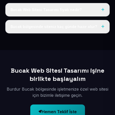
Bucak Web Sitesi Tasarımı fiyatı nedir?
Tek fiyat uygulanır: yıllık 50 USD + KDV. Bu bedele alan
adı, hosting, SSL ve temel SEO da dahildir.
Bucak bölgesinde siteniz kaç günde hazır olur?
İçerikleriniz elimize geçtikten sonra siteniz 1-3 iş günü
içerisinde yayına alınır.
Bucak Web Sitesi Tasarımı işine
birlikte başlayalım
Burdur Bucak bölgesinde işletmenize özel web sitesi
için bizimle iletişime geçin.
Hemen Teklif İste