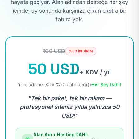
hayata geçiyor. Alan adından desteğe her şey
içinde; ay sonunda karşınıza çıkan ekstra bir
fatura yok.
100 USD
%50 İNDİRİM
50 USD
+ KDV / yıl
Yıllık ödeme (KDV %20 dahil değil)
Her Şey Dahil
"Tek bir paket, tek bir rakam —
profesyonel siteniz yılda yalnızca 50
USD!"
Alan Adı + Hosting DAHİL