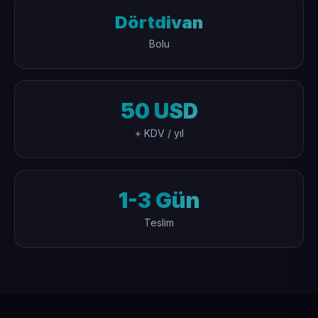
Dörtdivan
Bolu
50 USD
+ KDV / yıl
1-3 Gün
Teslim