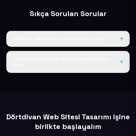
Sıkça Sorulan Sorular
Dörtdivan Web Sitesi Tasarımı fiyatı nedir?
Tek fiyat uygulanır: yıllık 50 USD + KDV. Bu bedele alan
adı, hosting, SSL ve temel SEO da dahildir.
Dörtdivan bölgesinde siteniz kaç günde hazır
olur?
İçerikleriniz elimize geçtikten sonra siteniz 1-3 iş günü
içerisinde yayına alınır.
Dörtdivan Web Sitesi Tasarımı işine
birlikte başlayalım