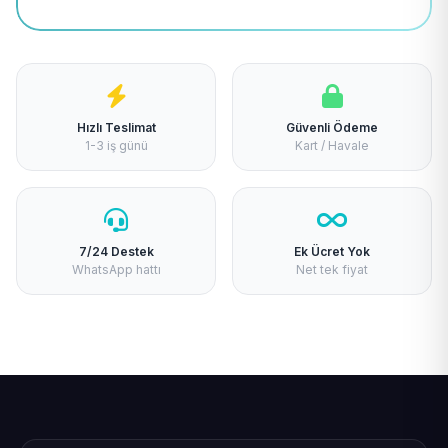
Hızlı Teslimat
Güvenli Ödeme
1-3 iş günü
Kart / Havale
7/24 Destek
Ek Ücret Yok
WhatsApp hattı
Net tek fiyat