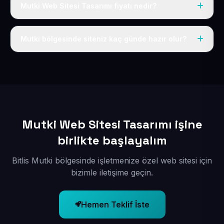
Mutki Web Sitesi Tasarımı fiyatı nedir?
Tek fiyat uygulanır: yıllık 50 USD + KDV. Bu bedele alan
adı, hosting, SSL ve temel SEO da dahildir.
Mutki bölgesinde siteniz kaç günde hazır olur?
İçerikleriniz elimize geçtikten sonra siteniz 1-3 iş günü
içerisinde yayına alınır.
Mutki Web Sitesi Tasarımı işine
birlikte başlayalım
Bitlis Mutki bölgesinde işletmenize özel web sitesi için
bizimle iletişime geçin.
Hemen Teklif İste