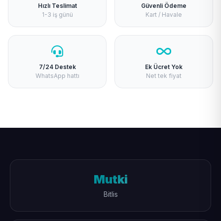
Hızlı Teslimat
Güvenli Ödeme
1-3 iş günü
Kart / Havale
7/24 Destek
Ek Ücret Yok
WhatsApp hattı
Net tek fiyat
Mutki
Bitlis