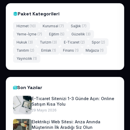
Paket Kategorileri
Hizmet
(10)
Kurumsal
(7)
Sağlık
(7)
Yeme-İçme
(7)
Eğitim
(5)
Güzellik
(3)
Hukuk
(3)
Turizm
(3)
E-Ticaret
(2)
Spor
(2)
Tanıtım
(2)
Emlak
(1)
Finans
(1)
Mağaza
(1)
Yayıncılık
(1)
Son Yazılar
E-Ticaret Sitenizi 1-3 Günde Açın: Online
Satışın Kısa Yolu
29 Mayıs 2026
Elektrikçi Web Sitesi: Arıza Anında
Müşterinin İlk Aradığı Siz Olun