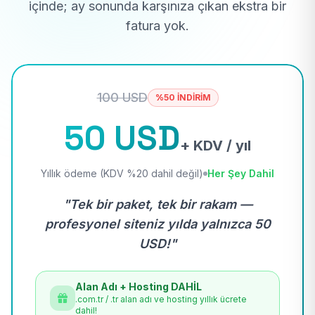
içinde; ay sonunda karşınıza çıkan ekstra bir
fatura yok.
100 USD
%50 İNDİRİM
50 USD
+ KDV / yıl
Yıllık ödeme (KDV %20 dahil değil)
Her Şey Dahil
"Tek bir paket, tek bir rakam —
profesyonel siteniz yılda yalnızca 50
USD!"
Alan Adı + Hosting DAHİL
.com.tr / .tr alan adı ve hosting yıllık ücrete
dahil!