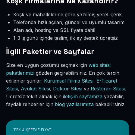
Köşk Firmalarına Ne Kazandırır?
Köşk ve mahallelerine göre yazılmış yerel içerik
Telefonda hızlı açılan, güncel ve uyumlu tasarım
Alan adı, hosting ve SSL fiyata dahil
1-3 iş günü içinde teslim, ilk ay destek ücretsiz
İlgili Paketler ve Sayfalar
Size en uygun çözümü seçmek için
web sitesi
paketlerimizi
gözden geçirebilirsiniz. En çok tercih
edilenler şunlar:
Kurumsal Firma Sitesi
,
E-Ticaret
Sitesi
,
Avukat Sitesi
,
Doktor Sitesi
ve
Restoran Sitesi
.
Ücretsiz teklif almak için
iletişim sayfamıza
yazabilir,
faydalı rehberler için
blog yazılarımıza
bakabilirsiniz.
TEK & ŞEFFAF FIYAT