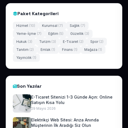
Paket Kategorileri
Hizmet
(10)
Kurumsal
(7)
Sağlık
(7)
Yeme-İçme
(7)
Eğitim
(5)
Güzellik
(3)
Hukuk
(3)
Turizm
(3)
E-Ticaret
(2)
Spor
(2)
Tanıtım
(2)
Emlak
(1)
Finans
(1)
Mağaza
(1)
Yayıncılık
(1)
Son Yazılar
E-Ticaret Sitenizi 1-3 Günde Açın: Online
Satışın Kısa Yolu
29 Mayıs 2026
Elektrikçi Web Sitesi: Arıza Anında
Müşterinin İlk Aradığı Siz Olun