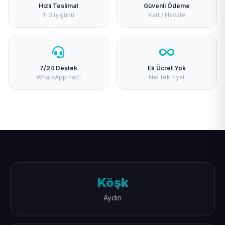
Hızlı Teslimat
Güvenli Ödeme
1-3 iş günü
Kart / Havale
7/24 Destek
Ek Ücret Yok
WhatsApp hattı
Net tek fiyat
Köşk
Aydın