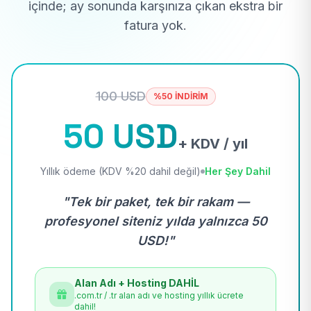
içinde; ay sonunda karşınıza çıkan ekstra bir
fatura yok.
100 USD
%50 İNDİRİM
50 USD
+ KDV / yıl
Yıllık ödeme (KDV %20 dahil değil)
Her Şey Dahil
"Tek bir paket, tek bir rakam —
profesyonel siteniz yılda yalnızca 50
USD!"
Alan Adı + Hosting DAHİL
.com.tr / .tr alan adı ve hosting yıllık ücrete
dahil!