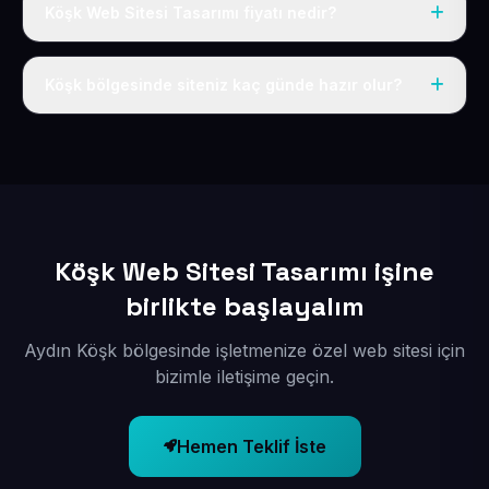
Köşk Web Sitesi Tasarımı fiyatı nedir?
Tek fiyat uygulanır: yıllık 50 USD + KDV. Bu bedele alan
adı, hosting, SSL ve temel SEO da dahildir.
Köşk bölgesinde siteniz kaç günde hazır olur?
İçerikleriniz elimize geçtikten sonra siteniz 1-3 iş günü
içerisinde yayına alınır.
Köşk Web Sitesi Tasarımı işine
birlikte başlayalım
Aydın Köşk bölgesinde işletmenize özel web sitesi için
bizimle iletişime geçin.
Hemen Teklif İste