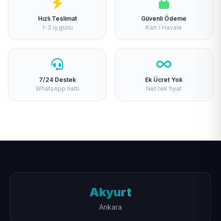
Hızlı Teslimat
Güvenli Ödeme
1-3 iş günü
Kart / Havale
7/24 Destek
Ek Ücret Yok
WhatsApp hattı
Net tek fiyat
Akyurt
Ankara