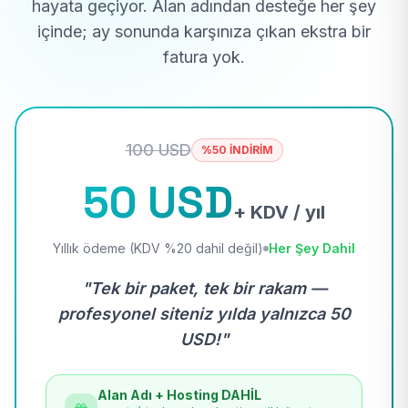
hayata geçiyor. Alan adından desteğe her şey
içinde; ay sonunda karşınıza çıkan ekstra bir
fatura yok.
100 USD
%50 İNDİRİM
50 USD
+ KDV / yıl
Yıllık ödeme (KDV %20 dahil değil)
Her Şey Dahil
"Tek bir paket, tek bir rakam —
profesyonel siteniz yılda yalnızca 50
USD!"
Alan Adı + Hosting DAHİL