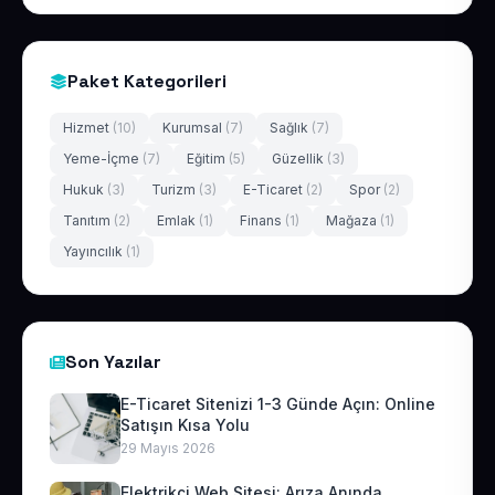
Paket Kategorileri
Hizmet
(10)
Kurumsal
(7)
Sağlık
(7)
Yeme-İçme
(7)
Eğitim
(5)
Güzellik
(3)
Hukuk
(3)
Turizm
(3)
E-Ticaret
(2)
Spor
(2)
Tanıtım
(2)
Emlak
(1)
Finans
(1)
Mağaza
(1)
Yayıncılık
(1)
Son Yazılar
E-Ticaret Sitenizi 1-3 Günde Açın: Online
Satışın Kısa Yolu
29 Mayıs 2026
Elektrikçi Web Sitesi: Arıza Anında