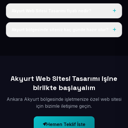
Akyurt Web Sitesi Tasarımı fiyatı nedir?
Tek fiyat uygulanır: yıllık 50 USD + KDV. Bu bedele alan
adı, hosting, SSL ve temel SEO da dahildir.
Akyurt bölgesinde siteniz kaç günde hazır olur?
İçerikleriniz elimize geçtikten sonra siteniz 1-3 iş günü
içerisinde yayına alınır.
Akyurt Web Sitesi Tasarımı işine
birlikte başlayalım
Ankara Akyurt bölgesinde işletmenize özel web sitesi
için bizimle iletişime geçin.
Hemen Teklif İste