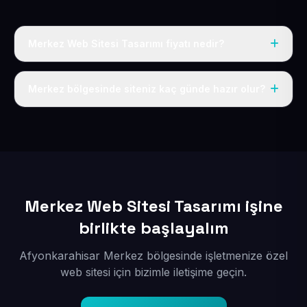
Merkez Web Sitesi Tasarımı fiyatı nedir?
Tek fiyat uygulanır: yıllık 50 USD + KDV. Bu bedele alan
adı, hosting, SSL ve temel SEO da dahildir.
Merkez bölgesinde siteniz kaç günde hazır olur?
İçerikleriniz elimize geçtikten sonra siteniz 1-3 iş günü
içerisinde yayına alınır.
Merkez Web Sitesi Tasarımı işine
birlikte başlayalım
Afyonkarahisar Merkez bölgesinde işletmenize özel
web sitesi için bizimle iletişime geçin.