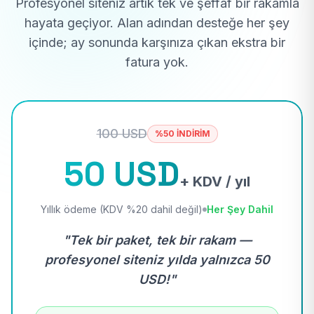
Profesyonel siteniz artık tek ve şeffaf bir rakamla
hayata geçiyor. Alan adından desteğe her şey
içinde; ay sonunda karşınıza çıkan ekstra bir
fatura yok.
100 USD
%50 İNDİRİM
50 USD
+ KDV / yıl
Yıllık ödeme (KDV %20 dahil değil)
Her Şey Dahil
"Tek bir paket, tek bir rakam —
profesyonel siteniz yılda yalnızca 50
USD!"