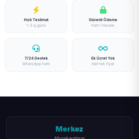
Hızlı Teslimat
Güvenli Ödeme
1-3 iş günü
Kart / Havale
7/24 Destek
Ek Ücret Yok
WhatsApp hattı
Net tek fiyat
Merkez
Afyonkarahisar