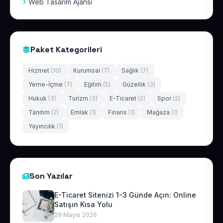
Web Tasarım Ajansı
Paket Kategorileri
Hizmet
(10)
Kurumsal
(7)
Sağlık
(7)
Yeme-İçme
(7)
Eğitim
(5)
Güzellik
(3)
Hukuk
(3)
Turizm
(3)
E-Ticaret
(2)
Spor
(2)
Tanıtım
(2)
Emlak
(1)
Finans
(1)
Mağaza
(1)
Yayıncılık
(1)
Son Yazılar
E-Ticaret Sitenizi 1-3 Günde Açın: Online
Satışın Kısa Yolu
29 Mayıs 2026