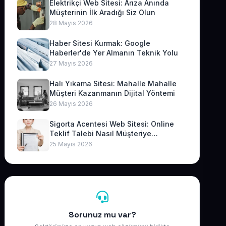
Elektrikçi Web Sitesi: Arıza Anında
Müşterinin İlk Aradığı Siz Olun
28 Mayıs 2026
Haber Sitesi Kurmak: Google
Haberler'de Yer Almanın Teknik Yolu
27 Mayıs 2026
Halı Yıkama Sitesi: Mahalle Mahalle
Müşteri Kazanmanın Dijital Yöntemi
26 Mayıs 2026
Sigorta Acentesi Web Sitesi: Online
Teklif Talebi Nasıl Müşteriye
Dönüşür?
25 Mayıs 2026
Sorunuz mu var?