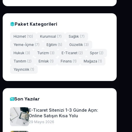
Paket Kategorileri
Hizmet
(10)
Kurumsal
(7)
Sağlık
(7)
Yeme-İçme
(7)
Eğitim
(5)
Güzellik
(3)
Hukuk
(3)
Turizm
(3)
E-Ticaret
(2)
Spor
(2)
Tanıtım
(2)
Emlak
(1)
Finans
(1)
Mağaza
(1)
Yayıncılık
(1)
Son Yazılar
E-Ticaret Sitenizi 1-3 Günde Açın:
Online Satışın Kısa Yolu
29 Mayıs 2026