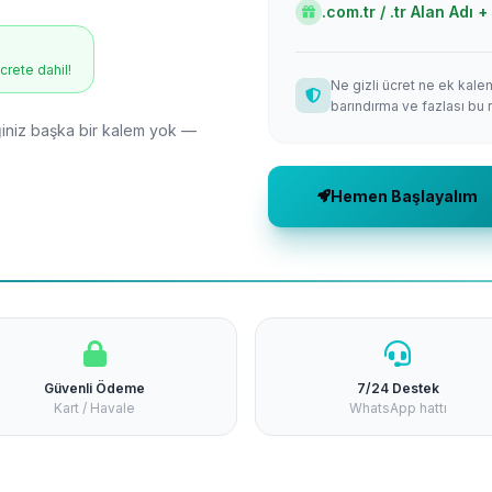
.com.tr / .tr Alan Adı
ücrete dahil!
Ne gizli ücret ne ek kale
barındırma ve fazlası bu 
niz başka bir kalem yok —
Hemen Başlayalım
Güvenli Ödeme
7/24 Destek
Kart / Havale
WhatsApp hattı