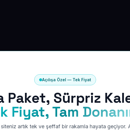
Açılışa Özel — Tek Fiyat
a Paket, Sürpriz Kal
k Fiyat, Tam Donan
siteniz artık tek ve şeffaf bir rakamla hayata geçiyor.