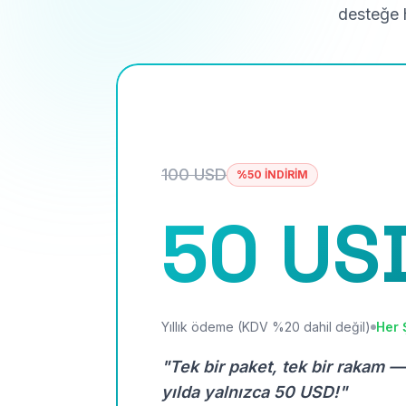
desteğe h
100 USD
%50 İNDİRİM
50 US
Yıllık ödeme (KDV %20 dahil değil)
Her 
"Tek bir paket, tek bir rakam —
yılda yalnızca 50 USD!"