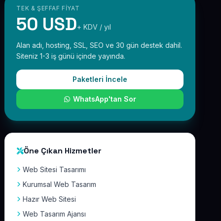
TEK & ŞEFFAF FIYAT
50 USD
+ KDV / yıl
Alan adı, hosting, SSL, SEO ve 30 gün destek dahil.
Siteniz 1-3 iş günü içinde yayında.
Paketleri İncele
WhatsApp'tan Sor
Öne Çıkan Hizmetler
Web Sitesi Tasarımı
Kurumsal Web Tasarım
Hazır Web Sitesi
Web Tasarım Ajansı