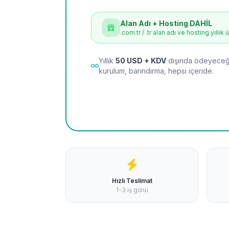
Alan Adı + Hosting DAHİL
.com.tr / .tr alan adı ve hosting yıllık 
Yıllık
50 USD + KDV
dışında ödeyeceği
kurulum, barındırma, hepsi içeride.
Hızlı Teslimat
1-3 iş günü