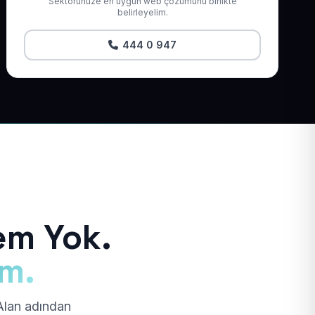
Sektörünüze en uygun web çözümünü birlikte
belirleyelim.
444 0 947
em Yok.
ım.
 Alan adından