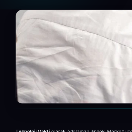
Teknoloji Vakti
olarak Adıyaman ilindeki Merkez ilçe