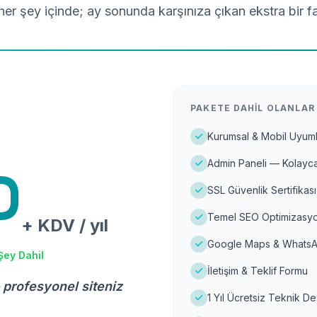
er şey içinde; ay sonunda karşınıza çıkan ekstra bir f
PAKETE DAHIL OLANLAR
Kurumsal & Mobil Uyuml
Admin Paneli — Kolayca
D
SSL Güvenlik Sertifikası
Temel SEO Optimizasyo
+ KDV / yıl
Google Maps & WhatsA
Şey Dahil
İletişim & Teklif Formu
 profesyonel siteniz
1 Yıl Ücretsiz Teknik D