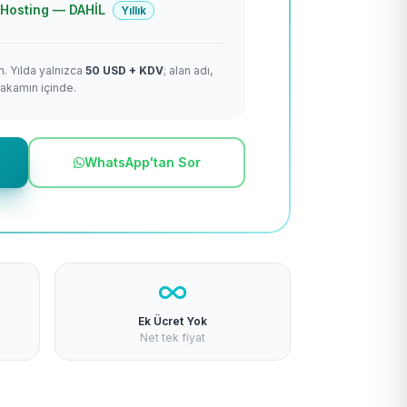
 + Hosting — DAHİL
Yıllık
m. Yılda yalnızca
50 USD + KDV
; alan adı,
rakamın içinde.
WhatsApp'tan Sor
Ek Ücret Yok
Net tek fiyat