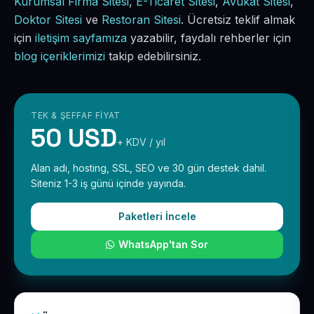
Kurumsal Firma Sitesi
,
E-Ticaret Sitesi
,
Avukat Sitesi
,
Doktor Sitesi
ve
Restoran Sitesi
. Ücretsiz teklif almak
için
iletişim sayfamıza
yazabilir, faydalı rehberler için
blog içeriklerimizi
takip edebilirsiniz.
TEK & ŞEFFAF FIYAT
50 USD
+ KDV / yıl
Alan adı, hosting, SSL, SEO ve 30 gün destek dahil.
Siteniz 1-3 iş günü içinde yayında.
Paketleri İncele
WhatsApp'tan Sor