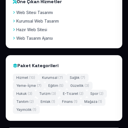
Öne Çıkan Hizmetler
Web Sitesi Tasarımı
Kurumsal Web Tasarım
Hazır Web Sitesi
Web Tasarım Ajansı
Paket Kategorileri
Hizmet
(10)
Kurumsal
(7)
Sağlık
(7)
Yeme-İçme
(7)
Eğitim
(5)
Güzellik
(3)
Hukuk
(3)
Turizm
(3)
E-Ticaret
(2)
Spor
(2)
Tanıtım
(2)
Emlak
(1)
Finans
(1)
Mağaza
(1)
Yayıncılık
(1)