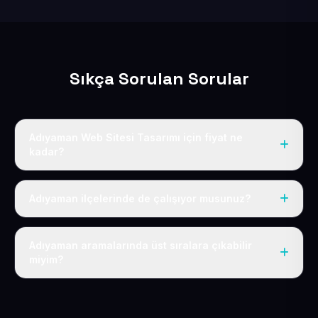
Sıkça Sorulan Sorular
Adıyaman Web Sitesi Tasarımı için fiyat ne
kadar?
Adıyaman dahil Türkiye’nin her yerinde geçerli yıllık tek
fiyatımız 50 USD + KDV’dir. Alan adı, hosting, SSL ve
Adıyaman ilçelerinde de çalışıyor musunuz?
temel SEO bu fiyatın içindedir.
Elbette; Adıyaman iline bağlı bütün ilçelere uzaktan ve
eksiksiz şekilde hizmet sunuyoruz.
Adıyaman aramalarında üst sıralara çıkabilir
miyim?
Sitenizi Adıyaman odaklı yerel SEO ve AEO içerikleriyle
kuruyoruz; böylece bölgesel aramalarda daha kolay
bulunur hale gelirsiniz.