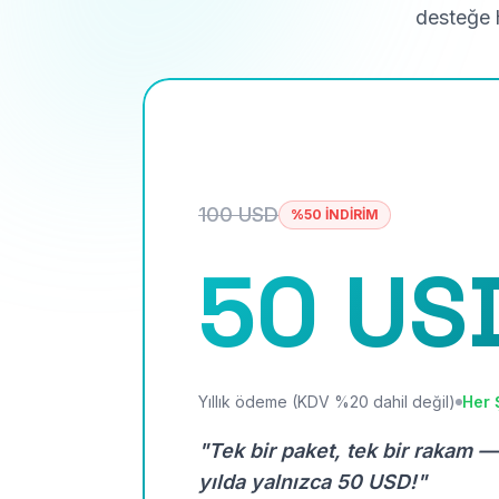
desteğe h
100 USD
%50 İNDİRİM
50 US
Yıllık ödeme (KDV %20 dahil değil)
Her 
"Tek bir paket, tek bir rakam —
yılda yalnızca 50 USD!"