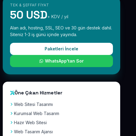
TEK & ŞEFFAF FIYAT
50 USD
+ KDV / yıl
Alan adı, hosting, SSL, SEO ve 30 gün destek dahil.
Siteniz 1-3 iş günü içinde yayında.
Paketleri İncele
WhatsApp'tan Sor
Öne Çıkan Hizmetler
Web Sitesi Tasarımı
Kurumsal Web Tasarım
Hazır Web Sitesi
Web Tasarım Ajansı