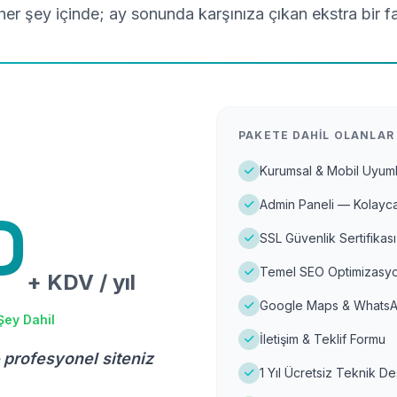
er şey içinde; ay sonunda karşınıza çıkan ekstra bir f
PAKETE DAHIL OLANLAR
Kurumsal & Mobil Uyuml
Admin Paneli — Kolayca
D
SSL Güvenlik Sertifikası
Temel SEO Optimizasyo
+ KDV / yıl
Google Maps & WhatsA
Şey Dahil
İletişim & Teklif Formu
 profesyonel siteniz
1 Yıl Ücretsiz Teknik D