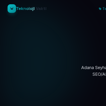
Teknoloji
Vakti
Te
Adana Seyhan
SEO/AE