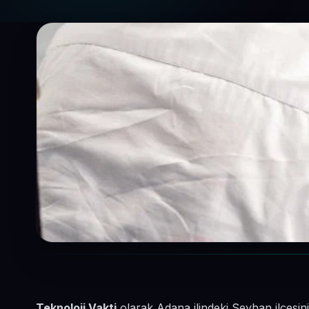
Teknoloji Vakti
olarak Adana ilindeki Seyhan ilçesin