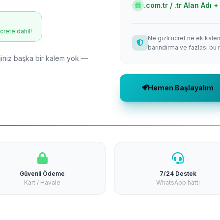
.com.tr / .tr Alan Adı
ücrete dahil!
Ne gizli ücret ne ek kale
barındırma ve fazlası bu 
niz başka bir kalem yok —
Hemen Başlayalım
Güvenli Ödeme
7/24 Destek
Kart / Havale
WhatsApp hattı