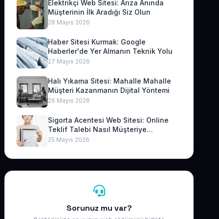
Elektrikçi Web Sitesi: Arıza Anında
Müşterinin İlk Aradığı Siz Olun
28 Mayıs 2026
Haber Sitesi Kurmak: Google
Haberler'de Yer Almanın Teknik Yolu
27 Mayıs 2026
Halı Yıkama Sitesi: Mahalle Mahalle
Müşteri Kazanmanın Dijital Yöntemi
26 Mayıs 2026
Sigorta Acentesi Web Sitesi: Online
Teklif Talebi Nasıl Müşteriye
Dönüşür?
25 Mayıs 2026
Sorunuz mu var?