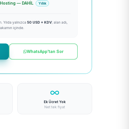
 + Hosting — DAHİL
Yıllık
m. Yılda yalnızca
50 USD + KDV
; alan adı,
rakamın içinde.
WhatsApp'tan Sor
Ek Ücret Yok
Net tek fiyat