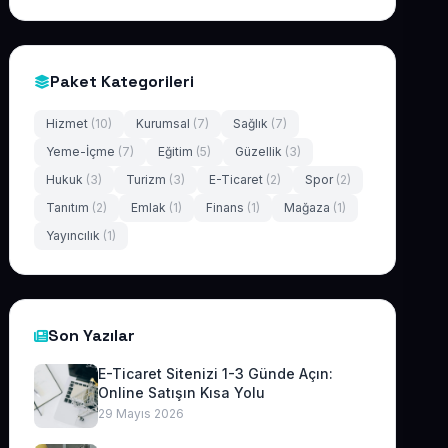
Paket Kategorileri
Hizmet
(10)
Kurumsal
(7)
Sağlık
(7)
Yeme-İçme
(7)
Eğitim
(5)
Güzellik
(3)
Hukuk
(3)
Turizm
(3)
E-Ticaret
(2)
Spor
(2)
Tanıtım
(2)
Emlak
(1)
Finans
(1)
Mağaza
(1)
Yayıncılık
(1)
Son Yazılar
E-Ticaret Sitenizi 1-3 Günde Açın:
Online Satışın Kısa Yolu
29 Mayıs 2026