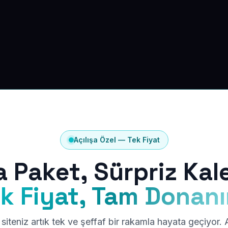
Açılışa Özel — Tek Fiyat
a Paket, Sürpriz Kal
k Fiyat, Tam Donan
siteniz artık tek ve şeffaf bir rakamla hayata geçiyor.