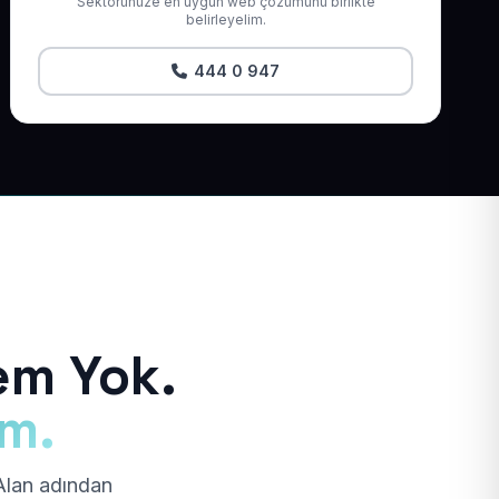
Sektörünüze en uygun web çözümünü birlikte
belirleyelim.
444 0 947
em Yok.
ım.
 Alan adından