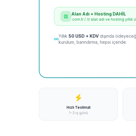
Alan Adı + Hosting DAHİL
.com.tr / .tr alan adı ve hosting yıllık 
Yıllık
50 USD + KDV
dışında ödeyeceği
kurulum, barındırma, hepsi içeride.
Hızlı Teslimat
1-3 iş günü