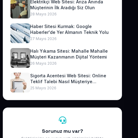
Elektrikçi Web Sitesi: Arıza Anında
Müşterinin İlk Aradığı Siz Olun
28 Mayıs 2026
Haber Sitesi Kurmak: Google
Haberler'de Yer Almanın Teknik Yolu
27 Mayıs 2026
Halı Yıkama Sitesi: Mahalle Mahalle
Müşteri Kazanmanın Dijital Yöntemi
26 Mayıs 2026
Sigorta Acentesi Web Sitesi: Online
Teklif Talebi Nasıl Müşteriye
Dönüşür?
25 Mayıs 2026
Sorunuz mu var?