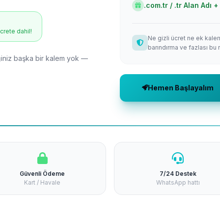
.com.tr / .tr Alan Adı
ücrete dahil!
Ne gizli ücret ne ek kale
barındırma ve fazlası bu 
niz başka bir kalem yok —
Hemen Başlayalım
Güvenli Ödeme
7/24 Destek
Kart / Havale
WhatsApp hattı