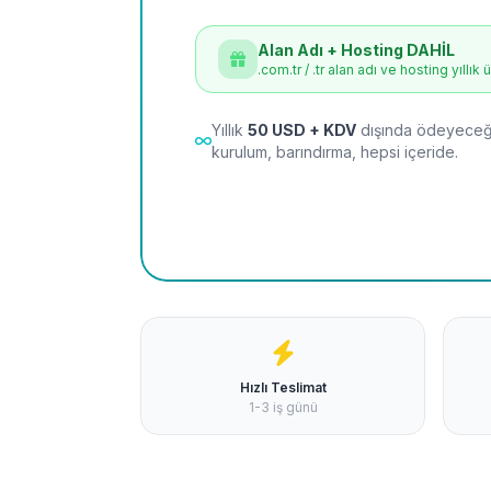
Alan Adı + Hosting DAHİL
.com.tr / .tr alan adı ve hosting yıllık 
Yıllık
50 USD + KDV
dışında ödeyeceği
kurulum, barındırma, hepsi içeride.
Hızlı Teslimat
1-3 iş günü