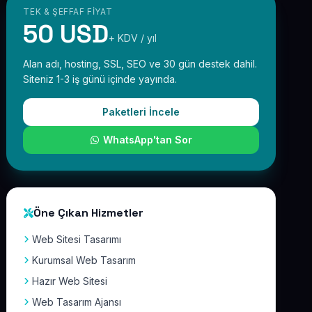
TEK & ŞEFFAF FIYAT
50 USD
+ KDV / yıl
Alan adı, hosting, SSL, SEO ve 30 gün destek dahil.
Siteniz 1-3 iş günü içinde yayında.
Paketleri İncele
WhatsApp'tan Sor
Öne Çıkan Hizmetler
Web Sitesi Tasarımı
Kurumsal Web Tasarım
Hazır Web Sitesi
Web Tasarım Ajansı