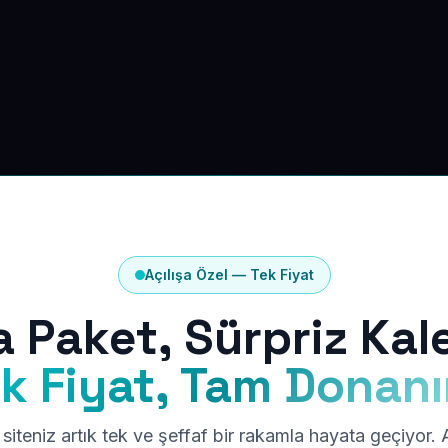
Açılışa Özel — Tek Fiyat
a Paket, Sürpriz Kal
k Fiyat, Tam Donan
siteniz artık tek ve şeffaf bir rakamla hayata geçiyor.