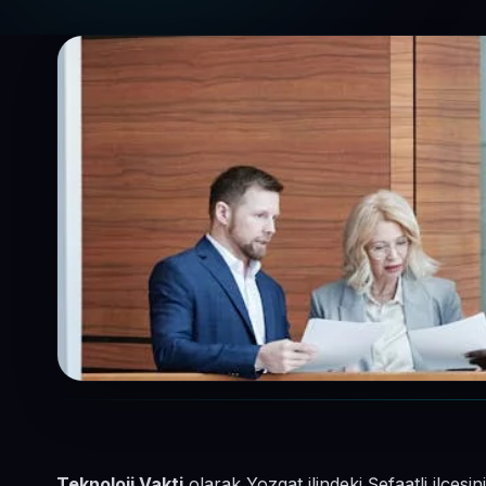
Teknoloji Vakti
olarak Yozgat ilindeki Şefaatli ilçe