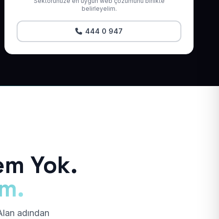
Sektörünüze en uygun web çözümünü birlikte
belirleyelim.
444 0 947
em Yok.
ım.
 Alan adından