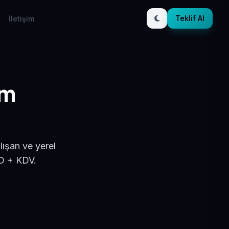
Teklif Al
İletişim
ım
lışan ve yerel
SD + KDV.