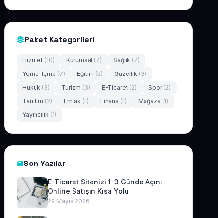
Paket Kategorileri
Hizmet
(10)
Kurumsal
(7)
Sağlık
(7)
Yeme-İçme
(7)
Eğitim
(5)
Güzellik
(3)
Hukuk
(3)
Turizm
(3)
E-Ticaret
(2)
Spor
(2)
Tanıtım
(2)
Emlak
(1)
Finans
(1)
Mağaza
(1)
Yayıncılık
(1)
Son Yazılar
E-Ticaret Sitenizi 1-3 Günde Açın:
Online Satışın Kısa Yolu
29 Mayıs 2026