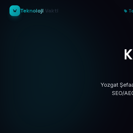
Teknoloji
Vakti
Te
K
Yozgat Şefaat
SEO/AEO 