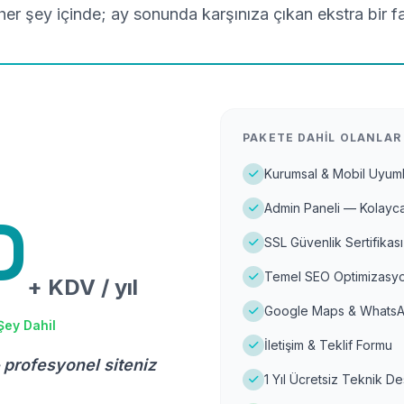
er şey içinde; ay sonunda karşınıza çıkan ekstra bir f
PAKETE DAHIL OLANLAR
Kurumsal & Mobil Uyuml
Admin Paneli — Kolayca
D
SSL Güvenlik Sertifikası
Temel SEO Optimizasyo
+ KDV / yıl
Google Maps & WhatsA
Şey Dahil
İletişim & Teklif Formu
 profesyonel siteniz
1 Yıl Ücretsiz Teknik D