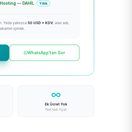
 + Hosting — DAHİL
Yıllık
m. Yılda yalnızca
50 USD + KDV
; alan adı,
rakamın içinde.
WhatsApp'tan Sor
Ek Ücret Yok
Net tek fiyat