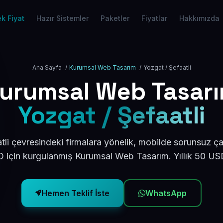
k Fiyat
Hazır Sistemler
Paketler
Fiyatlar
Hakkımızda
Ana Sayfa
/
Kurumsal Web Tasarım
/
Yozgat / Şefaatli
urumsal Web Tasar
Yozgat / Şefaatli
li çevresindeki firmalara yönelik, mobilde sorunsuz ça
için kurgulanmış Kurumsal Web Tasarım. Yıllık 50 U
Hemen Teklif İste
WhatsApp