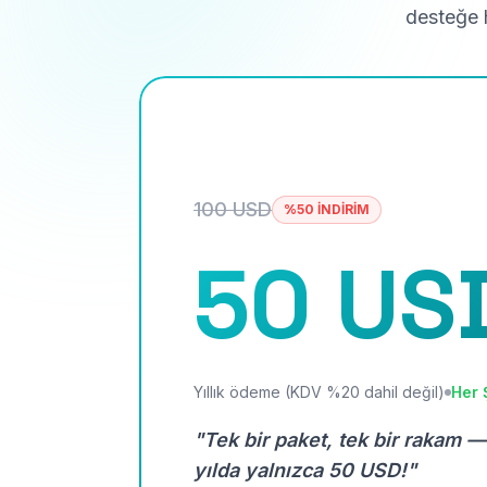
desteğe h
100 USD
%50 İNDİRİM
50 US
Yıllık ödeme (KDV %20 dahil değil)
Her 
"Tek bir paket, tek bir rakam —
yılda yalnızca 50 USD!"