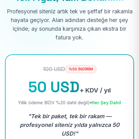
Profesyonel siteniz artık tek ve şeffaf bir rakamla
hayata geçiyor. Alan adından desteğe her şey
içinde; ay sonunda karşınıza çıkan ekstra bir
fatura yok.
100 USD
%50 İNDİRİM
50 USD
+ KDV / yıl
Yıllık ödeme (KDV %20 dahil değil)
Her Şey Dahil
"Tek bir paket, tek bir rakam —
profesyonel siteniz yılda yalnızca 50
USD!"