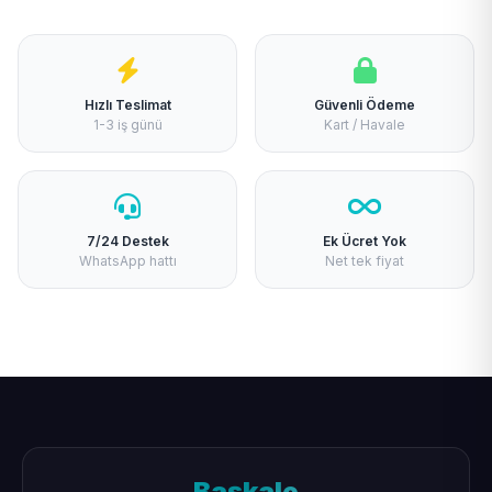
Hızlı Teslimat
Güvenli Ödeme
1-3 iş günü
Kart / Havale
7/24 Destek
Ek Ücret Yok
WhatsApp hattı
Net tek fiyat
Başkale