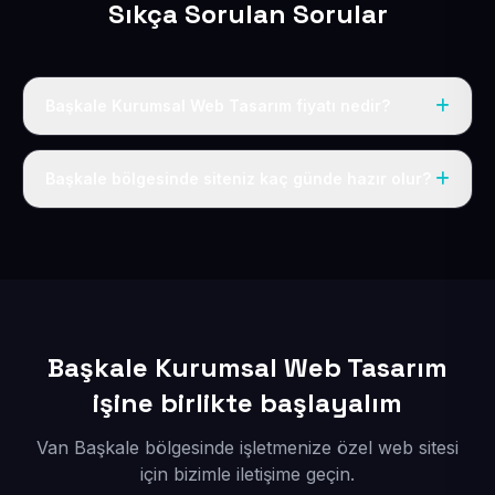
Sıkça Sorulan Sorular
Başkale Kurumsal Web Tasarım fiyatı nedir?
Tek fiyat uygulanır: yıllık 50 USD + KDV. Bu bedele alan
adı, hosting, SSL ve temel SEO da dahildir.
Başkale bölgesinde siteniz kaç günde hazır olur?
İçerikleriniz elimize geçtikten sonra siteniz 1-3 iş günü
içerisinde yayına alınır.
Başkale Kurumsal Web Tasarım
işine birlikte başlayalım
Van Başkale bölgesinde işletmenize özel web sitesi
için bizimle iletişime geçin.