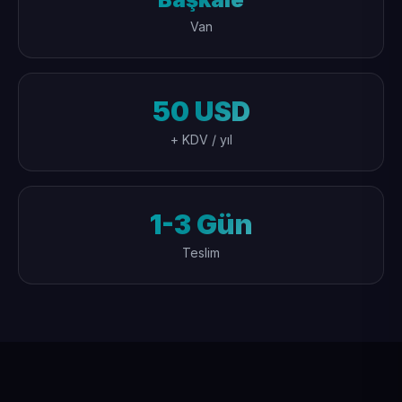
Van
50 USD
+ KDV / yıl
1-3 Gün
Teslim