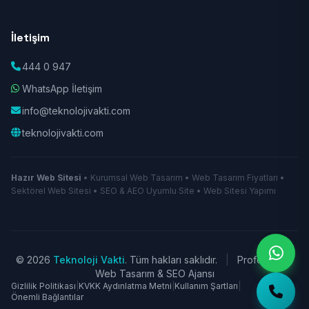
İletişim
444 0 947
WhatsApp İletişim
info@teknolojivakti.com
teknolojivakti.com
Hazır Web Sitesi
• Kurumsal Web Tasarım • Web Tasarım Fiyatları •
Sektörel Web Sitesi • SEO & AEO Uyumlu Site • Web Sitesi Yapımı
© 2026
Teknoloji Vakti
. Tüm hakları saklıdır.
|
Profesyonel
Web Tasarım & SEO Ajansı
Gizlilik Politikası
|
KVKK Aydınlatma Metni
|
Kullanım Şartları
|
Önemli Bağlantılar