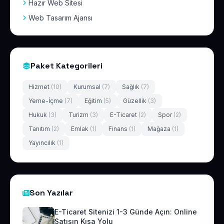
Hazır Web Sitesi
Web Tasarım Ajansı
Paket Kategorileri
Hizmet
(10)
Kurumsal
(7)
Sağlık
(7)
Yeme-İçme
(7)
Eğitim
(5)
Güzellik
(3)
Hukuk
(3)
Turizm
(3)
E-Ticaret
(2)
Spor
(2)
Tanıtım
(2)
Emlak
(1)
Finans
(1)
Mağaza
(1)
Yayıncılık
(1)
Son Yazılar
E-Ticaret Sitenizi 1-3 Günde Açın: Online
Satışın Kısa Yolu